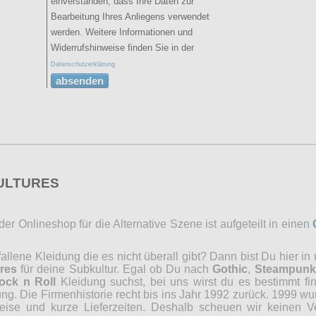
einverstanden, dass Ihre Daten zur
Bearbeitung Ihres Anliegens verwendet
werden. Weitere Informationen und
Widerrufshinweise finden Sie in der
Datenschutzerklärung
absenden
CULTURES
r Onlineshop für die Alternative Szene ist aufgeteilt in einen
lene Kleidung die es nicht überall gibt? Dann bist Du hier in
res
für deine Subkultur. Egal ob Du nach
Gothic
,
Steampunk
ock n Roll
Kleidung suchst, bei uns wirst du es bestimmt fi
ng. Die Firmenhistorie recht bis ins Jahr 1992 zurück. 1999 wu
reise und kurze Lieferzeiten. Deshalb scheuen wir keinen 