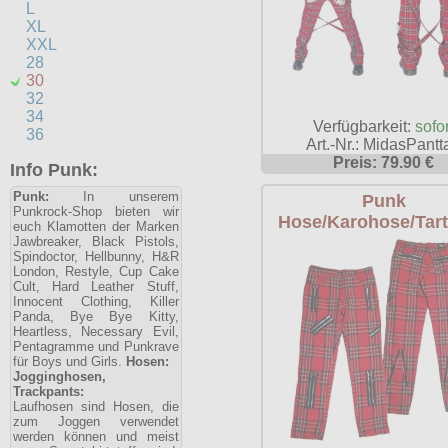
L
XL
XXL
28
30
32
34
Verfügbarkeit:
sofor
36
Art.-Nr.: MidasPantta
Preis: 79.90 €
Info Punk:
Punk:
In unserem
Punk
Punkrock-Shop bieten wir
Hose/Karohose/Tar
euch Klamotten der Marken
Jawbreaker, Black Pistols,
Spindoctor, Hellbunny, H&R
London, Restyle, Cup Cake
Cult, Hard Leather Stuff,
Innocent Clothing, Killer
Panda, Bye Bye Kitty,
Heartless, Necessary Evil,
Pentagramme und Punkrave
für Boys und Girls.
Hosen:
Jogginghosen,
Trackpants:
Laufhosen sind Hosen, die
zum Joggen verwendet
werden können und meist