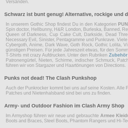
Versänden.
Schwarz ist bunt genug! Alternative, rockige und
In unserem Gothic Shop findest Du in den Kategorien
PU
Spin doctor, Hellbunny, H&R London, Burleska, Banned, Restyl
Queen of Darkness, Cup Cake Cult, Darkside, Dead Threads
Necessary Evil, Sinister, Pentagramme und Punkrave. Viel
Cybergoth, Anime, Dark Wave, Goth Rock, Gothic Lolita, 
günstigen Preisen. Für jede Jahreszeit etwas, für den Som
T-Shirts mit crazy Aufdrucken. Unter den Rubriken
Zubehör
Patronengürtel, Nieten, Schirme, indischer Schmuck, Pat
führen wir von Stargazer und Haartönungen von Directions.
Punks not dead! The Clash Punkshop
Auch der Punkrocker kommt bei uns auf seine Kosten. Alle 
Patches und Nietenhalsband sind bei uns zu finden.
Army- und Outdoor Fashion im Clash Army Shop
Im Armyshop führen wir neue und gebrauchte
Armee Klei
Boots and Braces, Steel Boots, Phantom Rangers und Hi-Te