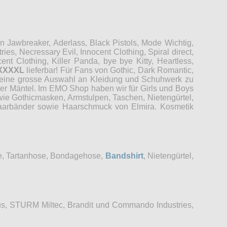
Jawbreaker, Aderlass, Black Pistols, Mode Wichtig,
es, Necressary Evil, Innocent Clothing, Spiral direct,
t Clothing, Killer Panda, bye bye Kitty, Heartless,
XXXXL
lieferbar! Für Fans von Gothic, Dark Romantic,
r eine grosse Auswahl an Kleidung und Schuhwerk zu
der Mäntel. Im EMO Shop haben wir für Girls und Boys
wie Gothicmasken, Armstulpen, Taschen, Nietengürtel,
 Haarbänder sowie Haarschmuck von Elmira. Kosmetik
se, Tartanhose, Bondagehose,
Bandshirt
, Nietengürtel,
s, STURM Miltec, Brandit und Commando Industries,