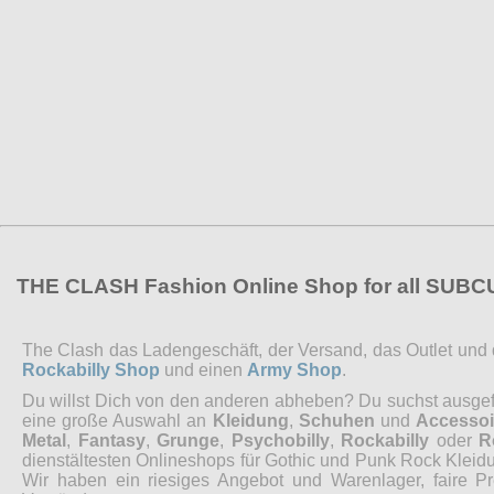
THE CLASH Fashion Online Shop for all SUB
The Clash das Ladengeschäft, der Versand, das Outlet und de
Rockabilly Shop
und einen
Army Shop
.
Du willst Dich von den anderen abheben? Du suchst ausgefal
eine große Auswahl an
Kleidung
,
Schuhen
und
Accessoi
Metal
,
Fantasy
,
Grunge
,
Psychobilly
,
Rockabilly
oder
R
dienstältesten Onlineshops für Gothic und Punk Rock Kleidu
Wir haben ein riesiges Angebot und Warenlager, faire P