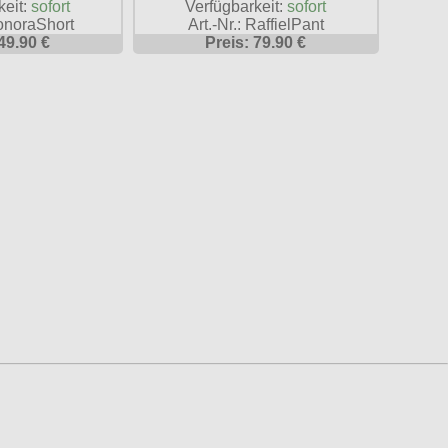
keit:
sofort
Verfügbarkeit:
sofort
HonoraShort
Art.-Nr.: RaffielPant
49.90 €
Preis: 79.90 €