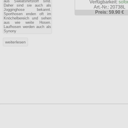
aus Sweatshirtstoff sind.
Verfügbarkeit:
sofor
Daher sind sie auch als
Art.-Nr.: 20738L
Jogginghose bekannt.
Preis: 59.90 €
Sporthosen enden oft im
Knöchelbereich und sehen
aus wie weite Hosen.
Laufhosen werden auch als
Synony