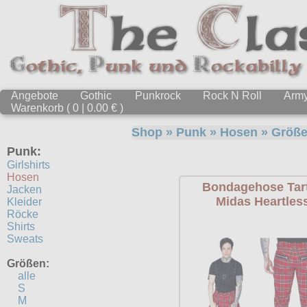
Angebote
Gothic
Punkrock
Rock N Roll
Arm
Warenkorb ( 0 | 0.00 € )
Shop
»
Punk
»
Hosen
» Größ
Punk:
Girlshirts
Hosen
Bondagehose Tar
Jacken
Midas Heartles
Kleider
Röcke
Shirts
Sweats
Größen:
alle
S
M