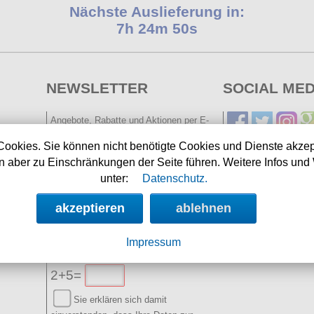
Nächste Auslieferung in:
7h 24m 49s
NEWSLETTER
SOCIAL MED
Angebote, Rabatte und Aktionen per E-
Mail erhalten.
Cookies. Sie können nicht benötigte Cookies und Dienste akzep
 aber zu Einschränkungen der Seite führen. Weitere Infos und 
E-Mail:
unter:
Datenschutz.
Name:
(optional)
akzeptieren
ablehnen
Spamschutz:
Impressum
(Ergebnis
eintragen)
2+5=
Sie erklären sich damit