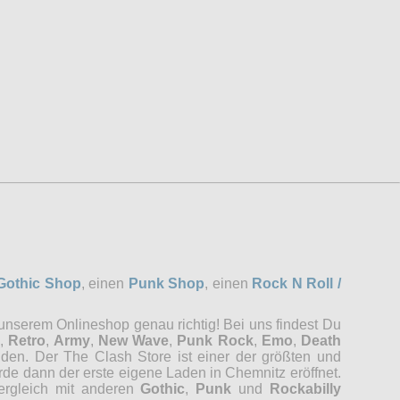
Gothic Shop
, einen
Punk Shop
, einen
Rock N Roll /
 unserem Onlineshop genau richtig! Bei uns findest Du
,
Retro
,
Army
,
New Wave
,
Punk Rock
,
Emo
,
Death
nden. Der The Clash Store ist einer der größten und
rde dann der erste eigene Laden in Chemnitz eröffnet.
Vergleich mit anderen
Gothic
,
Punk
und
Rockabilly