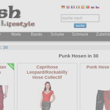
suche
y
Mods
Bands
Schuhe
Schmuck
Zubehö
e:
30
Punk Hosen in 30
tan
Caprihose
Punk Hose 
s
Leopard/Rockabilly
Hose Collectif