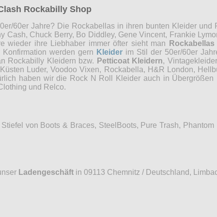
Clash Rockabilly Shop
0er/60er Jahre? Die Rockabellas in ihren bunten Kleider und P
ny Cash, Chuck Berry, Bo Diddley, Gene Vincent, Frankie Lymon
re wieder ihre Liebhaber immer öfter sieht man
Rockabellas
r Konfirmation werden gern
Kleider
im Stil der 50er/60er Jah
an Rockabilly Kleidern bzw.
Petticoat Kleidern
, Vintagekleide
, Küsten Luder, Voodoo Vixen, Rockabella, H&R London, Hellb
ürlich haben wir die Rock N Roll Kleider auch in Übergrößen 
Clothing und Relco.
Stiefel von Boots & Braces, SteelBoots, Pure Trash, Phantom
unser
Ladengeschäft
in 09113 Chemnitz / Deutschland, Limbac