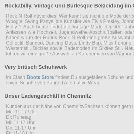
Rockabilly, Vintage und Burlesque Bekleidung im 
Rock N Roll never dies! Wer kennt sie nicht die Mode der 5
Woogie, Swing Partys, die Künstler wie Elvis Presley, John
Holly ? Auch heute findet die Vintage Mode der 50er Jah
Anlässen wie Hochzeit, Jugendweihe Abschlußbällen ode
haben wir in der Rubrik Rock N Roll eine große Auswahl 
Collectif, Banned, Dancing Days, Lindy Bop, Miss Fortune
Westernstil, Dickies sowie Bademoden im Sixties Stil. Nat
führen wir eine große Auswahl an Karohemden von Warrior 
Very britisch Schuhwerk
Im Clash
Boots Store
findest Du ausgefallene Schuhe und 
sowie Schuhe von Banned Alternative Wear.
Unser Ladengeschäft in Chemnitz
Kunden aus der Nähe von Chemnitz/Sachsen können gern 
Mo: 11-17 Uhr
Di: Ruhetag
Mi: 11-17 Uhr
Do: 11-17 Uhr
Fr: 11-18 Uhr