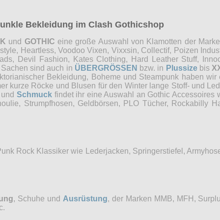
 dunkle Bekleidung im Clash Gothicshop
NK
und
GOTHIC
eine große Auswahl von Klamotten der Marken 
e, Heartless, Voodoo Vixen, Vixxsin, Collectif, Poizen Industri
, Devil Fashion, Kates Clothing, Hard Leather Stuff, Innocen
e Sachen sind auch in
ÜBERGRÖSSEN
bzw. in
Plussize
bis
X
Viktorianischer Bekleidung, Boheme und Steampunk haben wi
mer kurze Röcke und Blusen für den Winter lange Stoff- und Le
und
Schmuck
findet ihr eine Auswahl an Gothic Accessoires 
choulie, Strumpfhosen, Geldbörsen, PLO Tücher, Rockabilly
Punk Rock Klassiker wie Lederjacken, Springerstiefel, Armyho
dung
, Schuhe und
Ausrüstung
, der Marken MMB, MFH, Surplu
c.