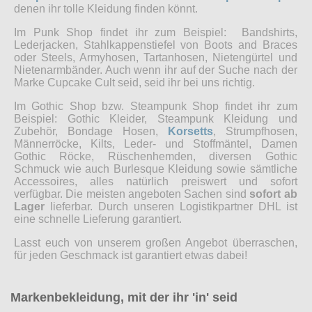
denen ihr tolle Kleidung finden könnt.
Im Punk Shop findet ihr zum Beispiel: Bandshirts,
Lederjacken, Stahlkappenstiefel von Boots and Braces
oder Steels, Armyhosen, Tartanhosen, Nietengürtel und
Nietenarmbänder. Auch wenn ihr auf der Suche nach der
Marke Cupcake Cult seid, seid ihr bei uns richtig.
Im Gothic Shop bzw. Steampunk Shop findet ihr zum
Beispiel: Gothic Kleider, Steampunk Kleidung und
Zubehör, Bondage Hosen,
Korsetts
, Strumpfhosen,
Männerröcke, Kilts, Leder- und Stoffmäntel, Damen
Gothic Röcke, Rüschenhemden, diversen Gothic
Schmuck wie auch Burlesque Kleidung sowie sämtliche
Accessoires, alles natürlich preiswert und sofort
verfügbar. Die meisten angeboten Sachen sind
sofort ab
Lager
lieferbar. Durch unseren Logistikpartner DHL ist
eine schnelle Lieferung garantiert.
Lasst euch von unserem großen Angebot überraschen,
für jeden Geschmack ist garantiert etwas dabei!
Markenbekleidung, mit der ihr 'in' seid