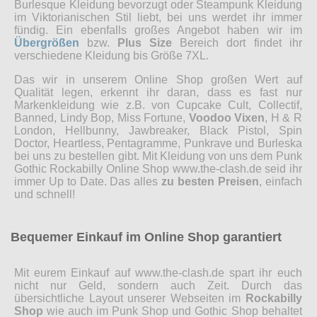
Burlesque Kleidung bevorzugt oder Steampunk Kleidung
im Viktorianischen Stil liebt, bei uns werdet ihr immer
fündig. Ein ebenfalls großes Angebot haben wir im
Übergrößen
bzw.
Plus Size
Bereich dort findet ihr
verschiedene Kleidung bis Größe 7XL.
Das wir in unserem Online Shop großen Wert auf
Qualität legen, erkennt ihr daran, dass es fast nur
Markenkleidung wie z.B. von Cupcake Cult, Collectif,
Banned, Lindy Bop, Miss Fortune,
Voodoo Vixen
, H & R
London, Hellbunny, Jawbreaker, Black Pistol, Spin
Doctor, Heartless, Pentagramme, Punkrave und Burleska
bei uns zu bestellen gibt. Mit Kleidung von uns dem Punk
Gothic Rockabilly Online Shop www.the-clash.de seid ihr
immer Up to Date. Das alles
zu besten Preisen
, einfach
und schnell!
Bequemer Einkauf im Online Shop garantiert
Mit eurem Einkauf auf www.the-clash.de spart ihr euch
nicht nur Geld, sondern auch Zeit. Durch das
übersichtliche Layout unserer Webseiten im
Rockabilly
Shop
wie auch im Punk Shop und Gothic Shop behaltet