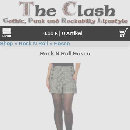
0.00 € | 0 Artikel
Shop
»
Rock N Roll
»
Hosen
Suche
Rock N Roll Hosen
Sprache:
Angebote
Sonderangebote
Kleidung/Gothic
Geschenketipps
alle Artikel
Punkrock
Gratis
Girlblusen
alle Artikel