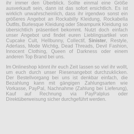
ihr immer den Überblick. Sollte einmal eine Größe
ausverkauft sein, dann ist das sofort ersichtlich. Es ist
wirklich unwahrscheinlich, dass ihr irgendwo sonst ein
größeres Angebot an Rockabilly Kleidung, Rockabella
Outfits, Burlesque Kleidung oder Steampunk Kleidung so
übersichtlich präsentiert bekommt. Nutzt doch einfach
unser Angebot und findet euren Lieblingsartikel von
Cupcake Cult, Hellbunny, Collectif,
Sinister
, Restyle,
Aderlass, Mode Wichtig, Dead Threads, Devil Fashion,
Innocent Clothing, Queen of Darkness oder einem
anderen Top Brand bei uns.
Im Onlineshop könnt ihr euch Zeit lassen so viel ihr wollt,
um euch durch unser Riesenangebot durchzuklicken.
Der Bestellvorgang bei uns ist denkbar einfach, die
Bezahlung kann mit gängigen Zahlungsarten wie
Vorkasse, PayPal, Nachnahme (Zahlung bei Lieferung),
Kauf auf Rechnung via PayPalplus oder
Direktüberweisung sicher durchgeführt werden.