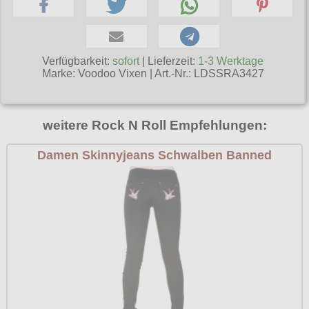
Poizen Industries
Gothic Shop
Queen of Darkness
Hot Rod
Verfügbarkeit:
sofort
| Lieferzeit:
1-3 Werktage
Relco
Marke:
Voodoo Vixen
|
Art.-Nr.: LDSSRA3427
Punkrock
Restyle
Rockabilly
Rockabella
weitere Rock N Roll Empfehlungen:
Mods
Sinister
Damen Skinnyjeans Schwalben Banned
Spin Doctor
Surplus
Vixxsin
Voodoo Vixen
Warrior Clothing