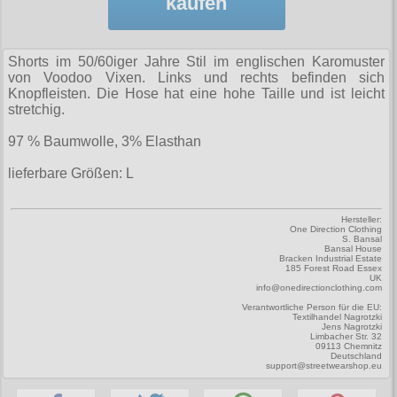
kaufen
Zubehör
Männerhosen
M
Festivals
Ohrhänger
Warenkorb ( 0 | 0.00 € )
für die Beine
Verschiedenes
Brandit
Männerjacken & Westen
L
Rune Charms
Wave Gotik Treffen
Social Media:
für die Haare
--------------
Shorts im 50/60iger Jahre Stil im englischen Karomuster
Burleska
Männermäntel
XL
von Voodoo Vixen. Links und rechts befinden sich
M’era Luna Festival
Geldbörsen
gesamt: 0.00 €
Knopfleisten. Die Hose hat eine hohe Taille und ist leicht
Collectif
Männershirts kurzam
XXL
stretchig.
Amphi Festival
Gürtel
Cup Cake Cult
Männershirts langarm
XXXL
Kleidung
97 % Baumwolle, 3% Elasthan
Halsbänder
Dead Threads
Mittelalter
XXXXL
lieferbare Größen: L
Bademoden
Handschuhe
Dracula Clothing
XXXXXL
Bauchtaschen
Mützen
Hersteller:
Hellbunny
One Direction Clothing
XXXXXXL
S. Bansal
Jogginghosen
Stiefelbänder
Bansal House
Jawbreaker
Bracken Industrial Estate
185 Forest Road Essex
Outdoorbekleidung
Taschen
UK
Miltec
info@onedirectionclothing.com
Petticoats
Tücher
Verantwortliche Person für die EU:
Necessary Evil
Textilhandel Nagrotzki
Jens Nagrotzki
Poloshirts
Limbacher Str. 32
Verschiedenes
09113 Chemnitz
Pentagramme
Deutschland
support@streetwearshop.eu
T-Shirts
Phaze
Begriffe