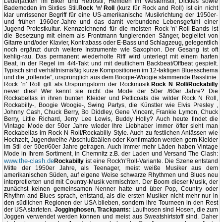
Lederjacken im Biker und Retrostil, Hemden im Westernstil, Dickies sowie
Bademoden im Sixties Stil.
Rock ’n’ Roll
(kurz für Rock and Roll) ist ein nicht
klar umrissener Begriff für eine US-amerikanische Musikrichtung der 1950er-
und frühen 1960er-Jahre und das damit verbundene Lebensgefühl einer
Jugend-Protestkultur. Kennzeichnend für die meisten Rock-’n’-Roll-Bands ist
die Besetzung mit einem als Frontmann fungierenden Sänger, begleitet von
Gitarre und/oder Klavier, Kontrabass oder E-Bass und Schlagzeug, gelegentlich
noch ergänzt durch weitere Instrumente wie Saxophon. Der Gesang ist oft
kehlig-rau. Das permanent wiederholte Riff wird unterlegt mit einem harten
Beat, in der Regel im 4/4-Takt und mit deutlichem Backbeat/Offbeat gespielt.
Typisch sind verhältnismäßig kurze Kompositionen im 12-taktigen Bluesschema
und die „rollende“, ursprünglich aus dem Boogie-Woogie stammende Basslinie.
Rock ’n’ Roll gilt als Ursprungsform der Rockmusik.
Rock N Roll/Rockabilly
never dies! Wer kennt sie nicht die Mode der 50er /60er Jahre? Die
Rockabellas in ihren bunten Kleider und Petticoats die wilder Rock N Roll,
Rockabilly-, Boogie Woogie-, Swing Partys, die Künstler wie Elvis Presley ,
Johnny Cash, Chuck Berry, Bo Diddley, Gene Vincent, Frankie Lymon, Chuck
Berry, Little Richard, Jerry Lee Lewis, Buddy Holly? Auch heute findet die
Vintage Mode der 50er Jahre wieder Ihre Liebhaber immer öfter sieht man
Rockabellas im Rock N Roll/Rockabilly Style. Auch zu festlichen Anlässen wie
Hochzeit, Jugendweihe Abschlußbällen oder Konfirmation werden gern Kleider
im Stil der 50er/60er Jahre getragen. Auch immer mehr Läden haben Vintage
Mode in Ihrem Sortiment, in Chemnitz z.B. der Laden und Versand The Clash:
www.the-clash.de
Rockabilly
ist eine Rock'n'Roll-Variante. Die Szene entstand
Mitte der 1950er Jahre, als Teenager, meist weiße Musiker aus dem
amerikanischen Süden, auf eigene Weise schwarze Rhythmen und Blues neu
interpretierten und mit Country-Musik vermischten. Der Boom dieser Musik, der
zunächst keinen gemeinsamen Nenner hatte und über Pop, Country oder
Rhythm and Blues sprach, entstand, als die ersten Musiker nicht mehr nur in
den südlichen Regionen der USA blieben, sondern ihre Tourneen in den Rest
der USA starteten.
Jogginghosen, Trackpants:
Laufhosen sind Hosen, die zum
Joggen verwendet werden können und meist aus Sweatshirtstoff sind. Daher