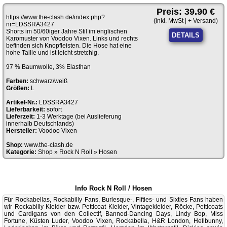
Preis: 39.90 €
https://www.the-clash.de/index.php?
(inkl. MwSt | + Versand)
nr=LDSSRA3427
Shorts im 50/60iger Jahre Stil im englischen
DETAILS
Karomuster von Voodoo Vixen. Links und rechts
befinden sich Knopfleisten. Die Hose hat eine
hohe Taille und ist leicht stretchig.
97 % Baumwolle, 3% Elasthan
Farben:
schwarz/weiß
Größen:
L
Artikel-Nr.:
LDSSRA3427
Lieferbarkeit:
sofort
Lieferzeit:
1-3 Werktage (bei Auslieferung
innerhalb Deutschlands)
Hersteller:
Voodoo Vixen
Shop:
www.the-clash.de
Kategorie:
Shop
»
Rock N Roll
»
Hosen
Info Rock N Roll / Hosen
Für Rockabellas, Rockabilly Fans, Burlesque-, Fifties- und Sixties Fans haben
wir Rockabilly Kleider bzw. Petticoat Kleider, Vintagekleider, Röcke, Petticoats
und Cardigans von den Collectif, Banned-Dancing Days, Lindy Bop, Miss
Fortune, Küsten Luder, Voodoo Vixen, Rockabella, H&R London, Hellbunny,