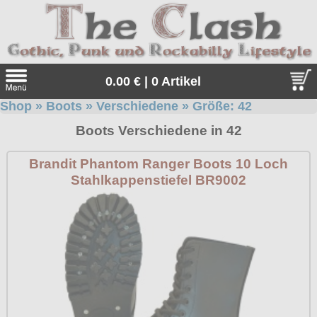
0.00 € | 0 Artikel
Shop
»
Boots
»
Verschiedene
» Größe:
42
Suche
Boots Verschiedene in 42
Sprache:
Brandit Phantom Ranger Boots 10 Loch
Stahlkappenstiefel BR9002
Angebote
Sonderangebote
Kleidung/Gothic
Geschenketipps
alle Artikel
Punkrock
Gratis
Girlblusen
alle Artikel