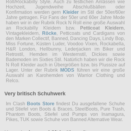
Roll/Rockabilly Style. Auch zu festlichen Anlässen wie
Hochzeit, Jugendweihe Abschlußbällen oder
Konfirmation werden gern
Kleider
im Stil der 50er/60er
Jahre getragen. Für Fans der 50er und 60er Jahre Mode
haben wir in der Rubrik Rock N Roll eine große Auswahl
an Rockabilly Kleidern bzw.
Petticoat Kleidern
,
Vintagekleidern,
Röcke
, Petticoats und Cardigans von
den Marken Collectif, Banned, Dancing Days, Lindy Bop,
Miss Fortune, Küsten Luder, Voodoo Vixen, Rockabella,
H&R London, Hellbunny, Lederjacken im Biker und
Retrostil, Hemden im Westernstil, Dickies sowie
Bademoden im Sixties Stil. Natürlich haben wir die Rock
N Roll Kleider auch in Übergrößen bzw. bis Plussize auf
Lager. Unter der Rubrik
MODS
führen wir eine große
Auswahl an Karohemden von Warrior Clothing und
Relco.
Very britisch Schuhwerk
Im Clash
Boots Store
findest Du ausgefallene Schuhe
und Stiefel von Boots & Braces, SteelBoots, Pure Trash,
Phantom Boots, Stiefel und Pumps von Inamagura,
Pikes, TUK sowie Schuhe von Banned Alternative Wear.