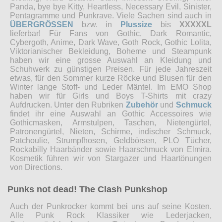
Panda, bye bye Kitty, Heartless, Necessary Evil, Sinister,
Pentagramme und Punkrave. Viele Sachen sind auch in
ÜBERGRÖSSEN
bzw. in
Plussize
bis
XXXXXL
lieferbar! Für Fans von Gothic, Dark Romantic,
Cybergoth, Anime, Dark Wave, Goth Rock, Gothic Lolita,
Viktorianischer Bekleidung, Boheme und Steampunk
haben wir eine grosse Auswahl an Kleidung und
Schuhwerk zu günstigen Preisen. Für jede Jahreszeit
etwas, für den Sommer kurze Röcke und Blusen für den
Winter lange Stoff- und Leder Mäntel. Im EMO Shop
haben wir für Girls und Boys T-Shirts mit crazy
Aufdrucken. Unter den Rubriken
Zubehör
und
Schmuck
findet ihr eine Auswahl an Gothic Accessoires wie
Gothicmasken, Armstulpen, Taschen, Nietengürtel,
Patronengürtel, Nieten, Schirme, indischer Schmuck,
Patchoulie, Strumpfhosen, Geldbörsen, PLO Tücher,
Rockabilly Haarbänder sowie Haarschmuck von Elmira.
Kosmetik führen wir von Stargazer und Haartönungen
von Directions.
Punks not dead! The Clash Punkshop
Auch der Punkrocker kommt bei uns auf seine Kosten.
Alle Punk Rock Klassiker wie Lederjacken,