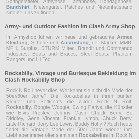
Springerstiefel, Armyhose, Tartanhose, Bondagehose,
Bandshirt
, Nietengürtel, Patches und Nietenhalsband
sind bei uns zu finden.
Army- und Outdoor Fashion im Clash Army Shop
Im Armyshop führen wir neue und gebrauchte
Armee
Kleidung
, Schuhe und
Ausrüstung
, der Marken MMB,
MFH, Surplus, STURM Miltec, Brandit und Commando
Industries, Boots and Braces, Steel Boots, Phantom
Rangers und Hi-Tec.
Rockabilly, Vintage und Burlesque Bekleidung im
Clash Rockabilly Shop
Rock N Roll never dies! Wer kennt sie nicht die Mode der
50er/60er Jahre? Die Rockabellas in ihren bunten
Kleider und Petticoats die wilder Rock N Roll,
Rockabilly
, Boogie Woogie, Swing Partys, die Künstler
wie Elvis Presley, Johnny Cash, Chuck Berry, Bo
Diddley, Gene Vincent, Frankie Lymon, Chuck Berry,
Little Richard, Jerry Lee Lewis, Buddy Holly ? Auch heute
findet die Vintage Mode der 50er Jahre wieder ihre
Liebhaber immer öfter sieht man
Rockabellas
im Rock N