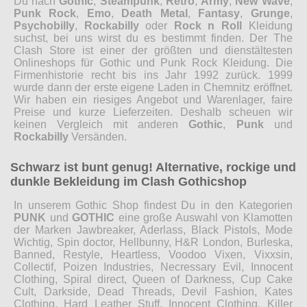
Du nach
Gothic
,
Steampunk
,
Retro
,
Army
,
New Wave
,
Punk Rock
,
Emo
,
Death Metal
,
Fantasy
,
Grunge
,
Psychobilly
,
Rockabilly
oder
Rock n Roll
Kleidung
suchst, bei uns wirst du es bestimmt finden. Der The
Clash Store ist einer der größten und dienstältesten
Onlineshops für Gothic und Punk Rock Kleidung. Die
Firmenhistorie recht bis ins Jahr 1992 zurück. 1999
wurde dann der erste eigene Laden in Chemnitz eröffnet.
Wir haben ein riesiges Angebot und Warenlager, faire
Preise und kurze Lieferzeiten. Deshalb scheuen wir
keinen Vergleich mit anderen
Gothic
,
Punk
und
Rockabilly
Versänden.
Schwarz ist bunt genug! Alternative, rockige und
dunkle Bekleidung im Clash Gothicshop
In unserem Gothic Shop findest Du in den Kategorien
PUNK
und
GOTHIC
eine große Auswahl von Klamotten
der Marken Jawbreaker, Aderlass, Black Pistols, Mode
Wichtig, Spin doctor, Hellbunny, H&R London, Burleska,
Banned, Restyle, Heartless, Voodoo Vixen, Vixxsin,
Collectif, Poizen Industries, Necressary Evil, Innocent
Clothing, Spiral direct, Queen of Darkness, Cup Cake
Cult, Darkside, Dead Threads, Devil Fashion, Kates
Clothing, Hard Leather Stuff, Innocent Clothing, Killer