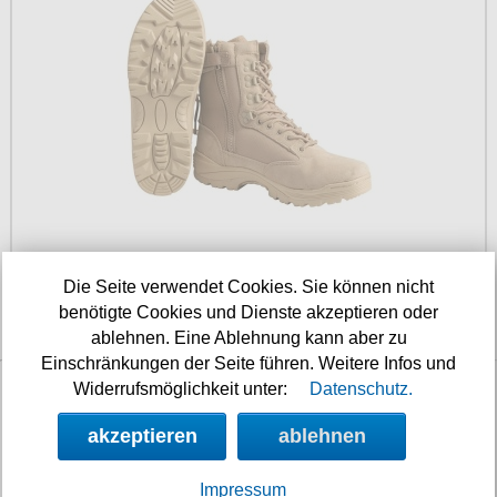
Die Seite verwendet Cookies. Sie können nicht
Verfügbarkeit:
sofort
Art.-Nr.: Stu12822104
benötigte Cookies und Dienste akzeptieren oder
Preis: 79.90 €
ablehnen. Eine Ablehnung kann aber zu
Einschränkungen der Seite führen. Weitere Infos und
Widerrufsmöglichkeit unter:
Datenschutz.
Shop aktualisiert am:
05.08.2026
akzeptieren
ablehnen
Nächste Auslieferung in:
Impressum