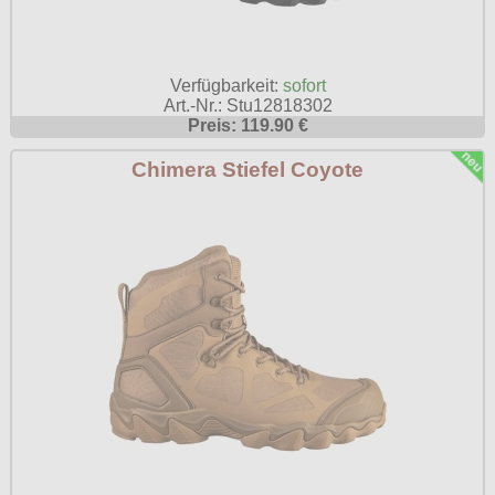
Poizen Industries
Gothic Shop
Queen of Darkness
Verfügbarkeit:
sofort
Hot Rod
Relco
Art.-Nr.: Stu12818302
Preis: 119.90 €
Punkrock
Restyle
Rockabilly
Chimera Stiefel Coyote
Rockabella
Mods
Sinister
Spin Doctor
Surplus
Vixxsin
Voodoo Vixen
Warrior Clothing