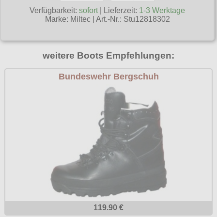
Poizen Industries
Verfügbarkeit:
sofort
| Lieferzeit:
1-3 Werktage
Marke:
Miltec
|
Art.-Nr.: Stu12818302
Gothic Shop
Queen of Darkness
Hot Rod
Relco
weitere Boots Empfehlungen:
Punkrock
Restyle
Rockabilly
Bundeswehr Bergschuh
Rockabella
Mods
Sinister
Spin Doctor
Surplus
Vixxsin
Voodoo Vixen
Warrior Clothing
119.90 €