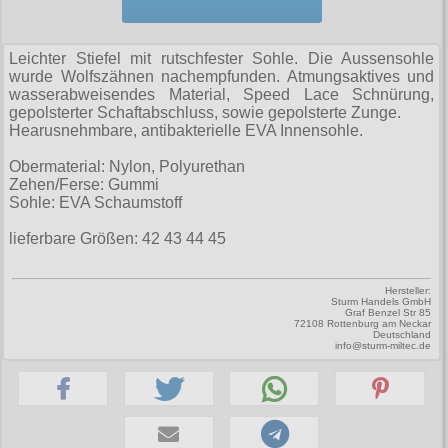
Zubehör
Männerhosen
M
Festivals
Ohrhänger
Warenkorb ( 0 | 0.00 € )
für die Beine
Verschiedenes
Brandit
Männerjacken & Westen
L
Rune Charms
Wave Gotik Treffen
Leichter Stiefel mit rutschfester Sohle. Die Aussensohle
Social Media:
für die Haare
--------------
Burleska
wurde Wolfszähnen nachempfunden. Atmungsaktives und
Männermäntel
XL
M’era Luna Festival
wasserabweisendes Material, Speed Lace Schnürung,
Geldbörsen
gesamt: 0.00 €
Collectif
gepolsterter Schaftabschluss, sowie gepolsterte Zunge.
Männershirts kurzam
XXL
Amphi Festival
Hearusnehmbare, antibakterielle EVA Innensohle.
Gürtel
Cup Cake Cult
Männershirts langarm
XXXL
Kleidung
Obermaterial: Nylon, Polyurethan
Halsbänder
Dead Threads
Zehen/Ferse: Gummi
Mittelalter
XXXXL
Bademoden
Sohle: EVA Schaumstoff
Handschuhe
Dracula Clothing
XXXXXL
Bauchtaschen
lieferbare Größen: 42 43 44 45
Mützen
Hellbunny
XXXXXXL
Jogginghosen
Stiefelbänder
Jawbreaker
Hersteller:
Sturm Handels GmbH
Outdoorbekleidung
Taschen
Graf Benzel Str 85
Miltec
72108 Rottenburg am Neckar
Deutschland
Petticoats
info@sturm-miltec.de
Tücher
Necessary Evil
Poloshirts
Verschiedenes
Pentagramme
T-Shirts
Phaze
Begriffe