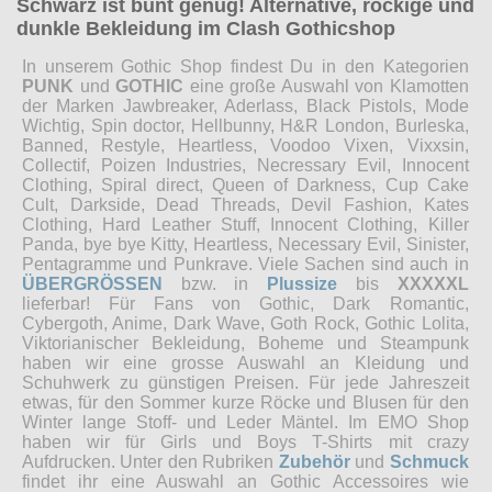
Schwarz ist bunt genug! Alternative, rockige und
dunkle Bekleidung im Clash Gothicshop
In unserem Gothic Shop findest Du in den Kategorien
PUNK
und
GOTHIC
eine große Auswahl von Klamotten
der Marken Jawbreaker, Aderlass, Black Pistols, Mode
Wichtig, Spin doctor, Hellbunny, H&R London, Burleska,
Banned, Restyle, Heartless, Voodoo Vixen, Vixxsin,
Collectif, Poizen Industries, Necressary Evil, Innocent
Clothing, Spiral direct, Queen of Darkness, Cup Cake
Cult, Darkside, Dead Threads, Devil Fashion, Kates
Clothing, Hard Leather Stuff, Innocent Clothing, Killer
Panda, bye bye Kitty, Heartless, Necessary Evil, Sinister,
Pentagramme und Punkrave. Viele Sachen sind auch in
ÜBERGRÖSSEN
bzw. in
Plussize
bis
XXXXXL
lieferbar! Für Fans von Gothic, Dark Romantic,
Cybergoth, Anime, Dark Wave, Goth Rock, Gothic Lolita,
Viktorianischer Bekleidung, Boheme und Steampunk
haben wir eine grosse Auswahl an Kleidung und
Schuhwerk zu günstigen Preisen. Für jede Jahreszeit
etwas, für den Sommer kurze Röcke und Blusen für den
Winter lange Stoff- und Leder Mäntel. Im EMO Shop
haben wir für Girls und Boys T-Shirts mit crazy
Aufdrucken. Unter den Rubriken
Zubehör
und
Schmuck
findet ihr eine Auswahl an Gothic Accessoires wie