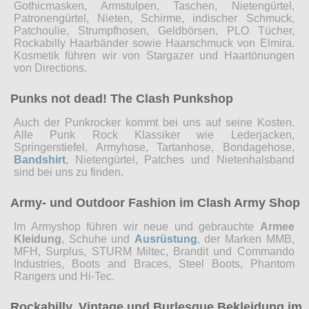
Gothicmasken, Armstulpen, Taschen, Nietengürtel,
Patronengürtel, Nieten, Schirme, indischer Schmuck,
Patchoulie, Strumpfhosen, Geldbörsen, PLO Tücher,
Rockabilly Haarbänder sowie Haarschmuck von Elmira.
Kosmetik führen wir von Stargazer und Haartönungen
von Directions.
Punks not dead! The Clash Punkshop
Auch der Punkrocker kommt bei uns auf seine Kosten.
Alle Punk Rock Klassiker wie Lederjacken,
Springerstiefel, Armyhose, Tartanhose, Bondagehose,
Bandshirt
, Nietengürtel, Patches und Nietenhalsband
sind bei uns zu finden.
Army- und Outdoor Fashion im Clash Army Shop
Im Armyshop führen wir neue und gebrauchte
Armee
Kleidung
, Schuhe und
Ausrüstung
, der Marken MMB,
MFH, Surplus, STURM Miltec, Brandit und Commando
Industries, Boots and Braces, Steel Boots, Phantom
Rangers und Hi-Tec.
Rockabilly, Vintage und Burlesque Bekleidung im