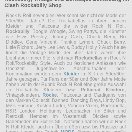
Clash Rockabilly Shop
Rock N Roll never dies! Wer kennt sie nicht die Mode der
50er/60er Jahre? Die Rockabellas in ihren bunten
Kleider und Petticoats die wilder Rock N Roll,
Rockabilly
, Boogie Woogie, Swing Partys, die Künstler
wie Elvis Presley, Johnny Cash, Chuck Berry, Bo
Diddley, Gene Vincent, Frankie Lymon, Chuck Berry,
Little Richard, Jerry Lee Lewis, Buddy Holly ? Auch heute
findet die Vintage Mode der 50er Jahre wieder ihre
Liebhaber immer öfter sieht man
Rockabellas
im Rock N
Roll/Rockabilly Style. Auch zu festlichen Anlässen wie
Hochzeit, Jugendweihe Abschlußbällen oder
Konfirmation werden gern
Kleider
im Stil der 50er/60er
Jahre getragen. Für Fans der 50er und 60er Jahre Mode
haben wir in der Rubrik Rock N Roll eine große Auswahl
an Rockabilly Kleidern bzw.
Petticoat Kleidern
,
Vintagekleidern,
Röcke
, Petticoats und Cardigans von
den Marken Collectif, Banned, Dancing Days, Lindy Bop,
Miss Fortune, Küsten Luder, Voodoo Vixen, Rockabella,
H&R London, Hellbunny, Lederjacken im Biker und
Retrostil, Hemden im Westernstil, Dickies sowie
Bademoden im Sixties Stil. Natürlich haben wir die Rock
N Roll Kleider auch in Übergrößen bzw. bis Plussize auf