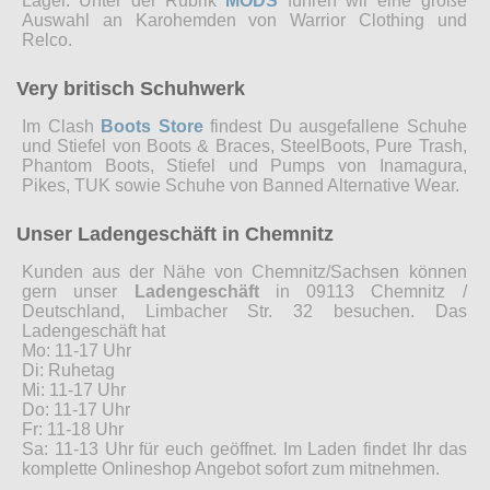
Lager. Unter der Rubrik
MODS
führen wir eine große
Auswahl an Karohemden von Warrior Clothing und
Relco.
Very britisch Schuhwerk
Im Clash
Boots Store
findest Du ausgefallene Schuhe
und Stiefel von Boots & Braces, SteelBoots, Pure Trash,
Phantom Boots, Stiefel und Pumps von Inamagura,
Pikes, TUK sowie Schuhe von Banned Alternative Wear.
Unser Ladengeschäft in Chemnitz
Kunden aus der Nähe von Chemnitz/Sachsen können
gern unser
Ladengeschäft
in 09113 Chemnitz /
Deutschland, Limbacher Str. 32 besuchen. Das
Ladengeschäft hat
Mo: 11-17 Uhr
Di: Ruhetag
Mi: 11-17 Uhr
Do: 11-17 Uhr
Fr: 11-18 Uhr
Sa: 11-13 Uhr für euch geöffnet. Im Laden findet Ihr das
komplette Onlineshop Angebot sofort zum mitnehmen.