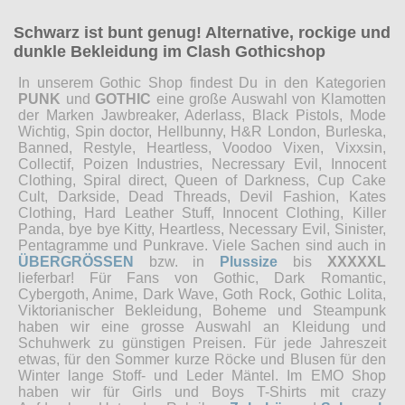
Schwarz ist bunt genug! Alternative, rockige und
dunkle Bekleidung im Clash Gothicshop
In unserem Gothic Shop findest Du in den Kategorien
PUNK
und
GOTHIC
eine große Auswahl von Klamotten
der Marken Jawbreaker, Aderlass, Black Pistols, Mode
Wichtig, Spin doctor, Hellbunny, H&R London, Burleska,
Banned, Restyle, Heartless, Voodoo Vixen, Vixxsin,
Collectif, Poizen Industries, Necressary Evil, Innocent
Clothing, Spiral direct, Queen of Darkness, Cup Cake
Cult, Darkside, Dead Threads, Devil Fashion, Kates
Clothing, Hard Leather Stuff, Innocent Clothing, Killer
Panda, bye bye Kitty, Heartless, Necessary Evil, Sinister,
Pentagramme und Punkrave. Viele Sachen sind auch in
ÜBERGRÖSSEN
bzw. in
Plussize
bis
XXXXXL
lieferbar! Für Fans von Gothic, Dark Romantic,
Cybergoth, Anime, Dark Wave, Goth Rock, Gothic Lolita,
Viktorianischer Bekleidung, Boheme und Steampunk
haben wir eine grosse Auswahl an Kleidung und
Schuhwerk zu günstigen Preisen. Für jede Jahreszeit
etwas, für den Sommer kurze Röcke und Blusen für den
Winter lange Stoff- und Leder Mäntel. Im EMO Shop
haben wir für Girls und Boys T-Shirts mit crazy