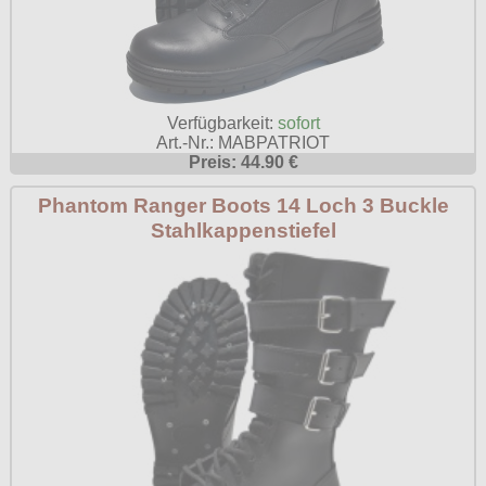
Poizen Industries
Gothic Shop
Queen of Darkness
Hot Rod
Relco
Verfügbarkeit:
sofort
Punkrock
Restyle
Art.-Nr.: MABPATRIOT
Preis: 44.90 €
Rockabilly
Rockabella
Mods
Phantom Ranger Boots 14 Loch 3 Buckle
Sinister
Stahlkappenstiefel
Spin Doctor
Surplus
Vixxsin
Voodoo Vixen
Warrior Clothing