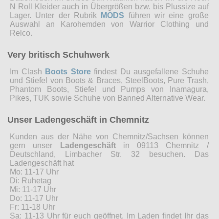
N Roll Kleider auch in Übergrößen bzw. bis Plussize auf
Lager. Unter der Rubrik
MODS
führen wir eine große
Auswahl an Karohemden von Warrior Clothing und
Relco.
Very britisch Schuhwerk
Im Clash
Boots Store
findest Du ausgefallene Schuhe
und Stiefel von Boots & Braces, SteelBoots, Pure Trash,
Phantom Boots, Stiefel und Pumps von Inamagura,
Pikes, TUK sowie Schuhe von Banned Alternative Wear.
Unser Ladengeschäft in Chemnitz
Kunden aus der Nähe von Chemnitz/Sachsen können
gern unser
Ladengeschäft
in 09113 Chemnitz /
Deutschland, Limbacher Str. 32 besuchen. Das
Ladengeschäft hat
Mo: 11-17 Uhr
Di: Ruhetag
Mi: 11-17 Uhr
Do: 11-17 Uhr
Fr: 11-18 Uhr
Sa: 11-13 Uhr für euch geöffnet. Im Laden findet Ihr das