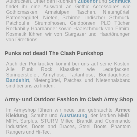
Aufdrucken. Unter den Rubriken
Zubehör
und
Schmuck
findet ihr eine Auswahl an Gothic Accessoires wie
Gothicmasken, Armstulpen, Taschen, Nietengürtel,
Patronengürtel, Nieten, Schirme, indischer Schmuck,
Patchoulie, Strumpfhosen, Geldbörsen, PLO Tücher,
Rockabilly Haarbänder sowie Haarschmuck von Elmira.
Kosmetik führen wir von Stargazer und Haartönungen
von Directions.
Punks not dead! The Clash Punkshop
Auch der Punkrocker kommt bei uns auf seine Kosten.
Alle Punk Rock Klassiker wie Lederjacken,
Springerstiefel, Armyhose, Tartanhose, Bondagehose,
Bandshirt
, Nietengürtel, Patches und Nietenhalsband
sind bei uns zu finden.
Army- und Outdoor Fashion im Clash Army Shop
Im Armyshop führen wir neue und gebrauchte
Armee
Kleidung
, Schuhe und
Ausrüstung
, der Marken MMB,
MFH, Surplus, STURM Miltec, Brandit und Commando
Industries, Boots and Braces, Steel Boots, Phantom
Rangers und Hi-Tec.