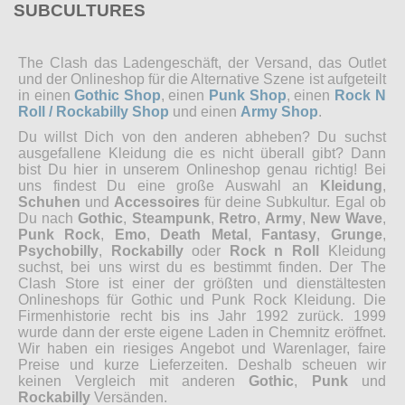
SUBCULTURES
The Clash das Ladengeschäft, der Versand, das Outlet
und der Onlineshop für die Alternative Szene ist aufgeteilt
in einen
Gothic Shop
, einen
Punk Shop
, einen
Rock N
Roll / Rockabilly Shop
und einen
Army Shop
.
Du willst Dich von den anderen abheben? Du suchst
ausgefallene Kleidung die es nicht überall gibt? Dann
bist Du hier in unserem Onlineshop genau richtig! Bei
uns findest Du eine große Auswahl an
Kleidung
,
Schuhen
und
Accessoires
für deine Subkultur. Egal ob
Du nach
Gothic
,
Steampunk
,
Retro
,
Army
,
New Wave
,
Punk Rock
,
Emo
,
Death Metal
,
Fantasy
,
Grunge
,
Psychobilly
,
Rockabilly
oder
Rock n Roll
Kleidung
suchst, bei uns wirst du es bestimmt finden. Der The
Clash Store ist einer der größten und dienstältesten
Onlineshops für Gothic und Punk Rock Kleidung. Die
Firmenhistorie recht bis ins Jahr 1992 zurück. 1999
wurde dann der erste eigene Laden in Chemnitz eröffnet.
Wir haben ein riesiges Angebot und Warenlager, faire
Preise und kurze Lieferzeiten. Deshalb scheuen wir
keinen Vergleich mit anderen
Gothic
,
Punk
und
Rockabilly
Versänden.