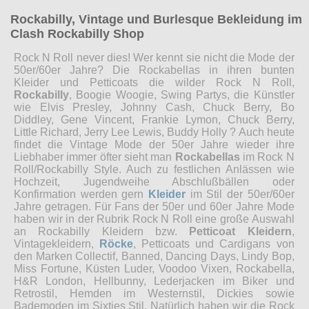
Rockabilly, Vintage und Burlesque Bekleidung im
Clash Rockabilly Shop
Rock N Roll never dies! Wer kennt sie nicht die Mode der
50er/60er Jahre? Die Rockabellas in ihren bunten
Kleider und Petticoats die wilder Rock N Roll,
Rockabilly
, Boogie Woogie, Swing Partys, die Künstler
wie Elvis Presley, Johnny Cash, Chuck Berry, Bo
Diddley, Gene Vincent, Frankie Lymon, Chuck Berry,
Little Richard, Jerry Lee Lewis, Buddy Holly ? Auch heute
findet die Vintage Mode der 50er Jahre wieder ihre
Liebhaber immer öfter sieht man
Rockabellas
im Rock N
Roll/Rockabilly Style. Auch zu festlichen Anlässen wie
Hochzeit, Jugendweihe Abschlußbällen oder
Konfirmation werden gern
Kleider
im Stil der 50er/60er
Jahre getragen. Für Fans der 50er und 60er Jahre Mode
haben wir in der Rubrik Rock N Roll eine große Auswahl
an Rockabilly Kleidern bzw.
Petticoat Kleidern
,
Vintagekleidern,
Röcke
, Petticoats und Cardigans von
den Marken Collectif, Banned, Dancing Days, Lindy Bop,
Miss Fortune, Küsten Luder, Voodoo Vixen, Rockabella,
H&R London, Hellbunny, Lederjacken im Biker und
Retrostil, Hemden im Westernstil, Dickies sowie
Bademoden im Sixties Stil. Natürlich haben wir die Rock