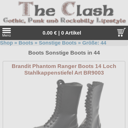
0.00 € | 0 Artikel
Shop
»
Boots
»
Sonstige Boots
» Größe:
44
Suche
Boots Sonstige Boots in 44
Sprache:
Brandit Phantom Ranger Boots 14 Loch
Stahlkappenstiefel Art BR9003
Angebote
Sonderangebote
Kleidung/Gothic
Geschenketipps
alle Artikel
Punkrock
Gratis
Girlblusen
alle Artikel