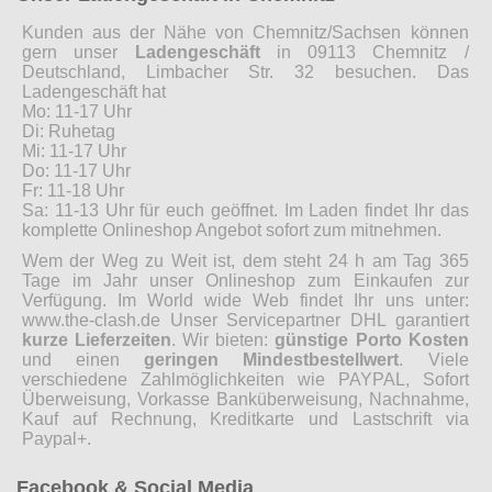
Kunden aus der Nähe von Chemnitz/Sachsen können
gern unser
Ladengeschäft
in 09113 Chemnitz /
Deutschland, Limbacher Str. 32 besuchen. Das
Ladengeschäft hat
Mo: 11-17 Uhr
Di: Ruhetag
Mi: 11-17 Uhr
Do: 11-17 Uhr
Fr: 11-18 Uhr
Sa: 11-13 Uhr für euch geöffnet. Im Laden findet Ihr das
komplette Onlineshop Angebot sofort zum mitnehmen.
Wem der Weg zu Weit ist, dem steht 24 h am Tag 365
Tage im Jahr unser Onlineshop zum Einkaufen zur
Verfügung. Im World wide Web findet Ihr uns unter:
www.the-clash.de Unser Servicepartner DHL garantiert
kurze Lieferzeiten
. Wir bieten:
günstige Porto Kosten
und einen
geringen Mindestbestellwert
. Viele
verschiedene Zahlmöglichkeiten wie PAYPAL, Sofort
Überweisung, Vorkasse Banküberweisung, Nachnahme,
Kauf auf Rechnung, Kreditkarte und Lastschrift via
Paypal+.
Facebook & Social Media