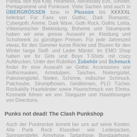
Panda, bye bye Kitty, Heartless, Necessary Evil, Sinister,
Pentagramme und Punkrave. Viele Sachen sind auch in
ÜBERGRÖSSEN
bzw. in
Plussize
bis
XXXXXL
lieferbar! Für Fans von Gothic, Dark Romantic,
Cybergoth, Anime, Dark Wave, Goth Rock, Gothic Lolita,
Viktorianischer Bekleidung, Boheme und Steampunk
haben wir eine grosse Auswahl an Kleidung und
Schuhwerk zu günstigen Preisen. Für jede Jahreszeit
etwas, für den Sommer kurze Röcke und Blusen für den
Winter lange Stoff- und Leder Mäntel. Im EMO Shop
haben wir für Girls und Boys T-Shirts mit crazy
Aufdrucken. Unter den Rubriken
Zubehör
und
Schmuck
findet ihr eine Auswahl an Gothic Accessoires wie
Gothicmasken, Armstulpen, Taschen, Nietengürtel,
Patronengürtel, Nieten, Schirme, indischer Schmuck,
Patchoulie, Strumpfhosen, Geldbörsen, PLO Tücher,
Rockabilly Haarbänder sowie Haarschmuck von Elmira.
Kosmetik führen wir von Stargazer und Haartönungen
von Directions.
Punks not dead! The Clash Punkshop
Auch der Punkrocker kommt bei uns auf seine Kosten.
Alle Punk Rock Klassiker wie Lederjacken,
Springerstiefel, Armyhose, Tartanhose, Bondagehose,