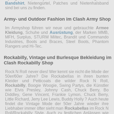
Bandshirt
, Nietengürtel, Patches und Nietenhalsband
sind bei uns zu finden.
Army- und Outdoor Fashion im Clash Army Shop
Im Armyshop führen wir neue und gebrauchte
Armee
Kleidung
, Schuhe und
Ausrüstung
, der Marken MMB,
MFH, Surplus, STURM Miltec, Brandit und Commando
Industries, Boots and Braces, Steel Boots, Phantom
Rangers und Hi-Tec.
Rockabilly, Vintage und Burlesque Bekleidung im
Clash Rockabilly Shop
Rock N Roll never dies! Wer kennt sie nicht die Mode der
50er/60er Jahre? Die Rockabellas in ihren bunten
Kleider und Petticoats die wilder Rock N Roll,
Rockabilly
, Boogie Woogie, Swing Partys, die Künstler
wie Elvis Presley, Johnny Cash, Chuck Berry, Bo
Diddley, Gene Vincent, Frankie Lymon, Chuck Berry,
Little Richard, Jerry Lee Lewis, Buddy Holly ? Auch heute
findet die Vintage Mode der 50er Jahre wieder ihre
Liebhaber immer öfter sieht man
Rockabellas
im Rock N
Roll/Rockabilly Style. Auch zu festlichen Anlässen wie