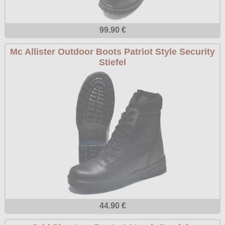
Poizen Industries
Gothic Shop
Queen of Darkness
99.90 €
Hot Rod
Relco
Mc Allister Outdoor Boots Patriot Style Security
Punkrock
Stiefel
Restyle
Rockabilly
Rockabella
Mods
Sinister
Spin Doctor
Surplus
Vixxsin
Voodoo Vixen
Warrior Clothing
44.90 €