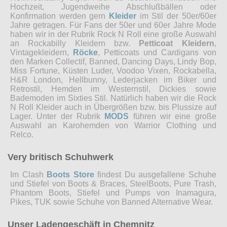
Hochzeit, Jugendweihe Abschlußbällen oder
Konfirmation werden gern
Kleider
im Stil der 50er/60er
Jahre getragen. Für Fans der 50er und 60er Jahre Mode
haben wir in der Rubrik Rock N Roll eine große Auswahl
an Rockabilly Kleidern bzw.
Petticoat Kleidern
,
Vintagekleidern,
Röcke
, Petticoats und Cardigans von
den Marken Collectif, Banned, Dancing Days, Lindy Bop,
Miss Fortune, Küsten Luder, Voodoo Vixen, Rockabella,
H&R London, Hellbunny, Lederjacken im Biker und
Retrostil, Hemden im Westernstil, Dickies sowie
Bademoden im Sixties Stil. Natürlich haben wir die Rock
N Roll Kleider auch in Übergrößen bzw. bis Plussize auf
Lager. Unter der Rubrik
MODS
führen wir eine große
Auswahl an Karohemden von Warrior Clothing und
Relco.
Very britisch Schuhwerk
Im Clash
Boots Store
findest Du ausgefallene Schuhe
und Stiefel von Boots & Braces, SteelBoots, Pure Trash,
Phantom Boots, Stiefel und Pumps von Inamagura,
Pikes, TUK sowie Schuhe von Banned Alternative Wear.
Unser Ladengeschäft in Chemnitz