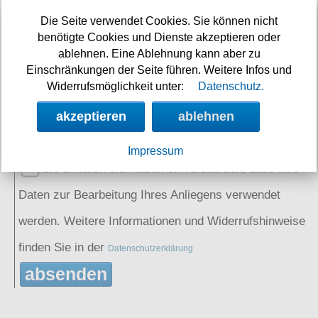
Die Seite verwendet Cookies. Sie können nicht
benötigte Cookies und Dienste akzeptieren oder
Name:
ablehnen. Eine Ablehnung kann aber zu
(optional)
Einschränkungen der Seite führen. Weitere Infos und
Widerrufsmöglichkeit unter:
Datenschutz.
Spamschutz:
(Ergebnis eintragen)
akzeptieren
ablehnen
2+5=
Impressum
Sie erklären sich damit einverstanden, dass Ihre
Daten zur Bearbeitung Ihres Anliegens verwendet
werden. Weitere Informationen und Widerrufshinweise
finden Sie in der
Datenschutzerklärung
absenden