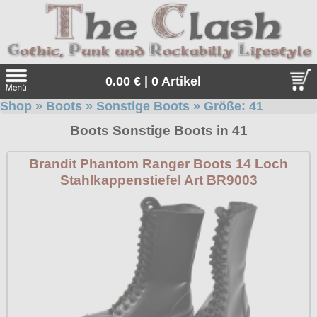
0.00 € | 0 Artikel
Shop
»
Boots
»
Sonstige Boots
» Größe:
41
Suche
Boots Sonstige Boots in 41
Sprache:
Brandit Phantom Ranger Boots 14 Loch
Stahlkappenstiefel Art BR9003
Angebote
Sonderangebote
Kleidung/Gothic
Geschenketipps
alle Artikel
Punkrock
Gratis
Girlblusen
alle Artikel