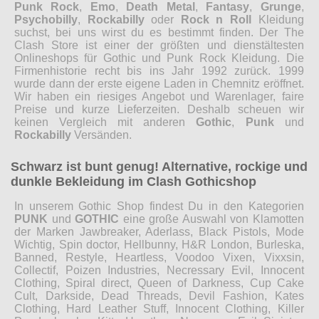
Punk Rock
,
Emo
,
Death Metal
,
Fantasy
,
Grunge
,
Psychobilly
,
Rockabilly
oder
Rock n Roll
Kleidung
suchst, bei uns wirst du es bestimmt finden. Der The
Clash Store ist einer der größten und dienstältesten
Onlineshops für Gothic und Punk Rock Kleidung. Die
Firmenhistorie recht bis ins Jahr 1992 zurück. 1999
wurde dann der erste eigene Laden in Chemnitz eröffnet.
Wir haben ein riesiges Angebot und Warenlager, faire
Preise und kurze Lieferzeiten. Deshalb scheuen wir
keinen Vergleich mit anderen
Gothic
,
Punk
und
Rockabilly
Versänden.
Schwarz ist bunt genug! Alternative, rockige und
dunkle Bekleidung im Clash Gothicshop
In unserem Gothic Shop findest Du in den Kategorien
PUNK
und
GOTHIC
eine große Auswahl von Klamotten
der Marken Jawbreaker, Aderlass, Black Pistols, Mode
Wichtig, Spin doctor, Hellbunny, H&R London, Burleska,
Banned, Restyle, Heartless, Voodoo Vixen, Vixxsin,
Collectif, Poizen Industries, Necressary Evil, Innocent
Clothing, Spiral direct, Queen of Darkness, Cup Cake
Cult, Darkside, Dead Threads, Devil Fashion, Kates
Clothing, Hard Leather Stuff, Innocent Clothing, Killer