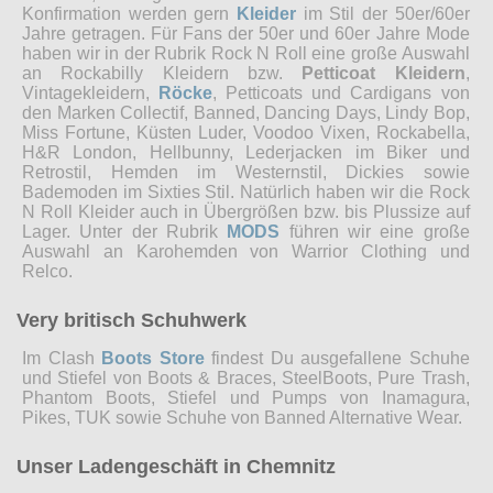
Konfirmation werden gern
Kleider
im Stil der 50er/60er
Jahre getragen. Für Fans der 50er und 60er Jahre Mode
haben wir in der Rubrik Rock N Roll eine große Auswahl
an Rockabilly Kleidern bzw.
Petticoat Kleidern
,
Vintagekleidern,
Röcke
, Petticoats und Cardigans von
den Marken Collectif, Banned, Dancing Days, Lindy Bop,
Miss Fortune, Küsten Luder, Voodoo Vixen, Rockabella,
H&R London, Hellbunny, Lederjacken im Biker und
Retrostil, Hemden im Westernstil, Dickies sowie
Bademoden im Sixties Stil. Natürlich haben wir die Rock
N Roll Kleider auch in Übergrößen bzw. bis Plussize auf
Lager. Unter der Rubrik
MODS
führen wir eine große
Auswahl an Karohemden von Warrior Clothing und
Relco.
Very britisch Schuhwerk
Im Clash
Boots Store
findest Du ausgefallene Schuhe
und Stiefel von Boots & Braces, SteelBoots, Pure Trash,
Phantom Boots, Stiefel und Pumps von Inamagura,
Pikes, TUK sowie Schuhe von Banned Alternative Wear.
Unser Ladengeschäft in Chemnitz