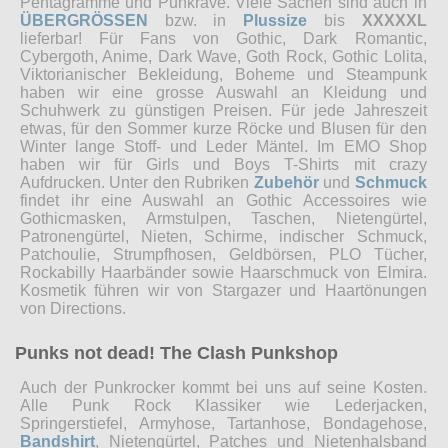
Pentagramme und Punkrave. Viele Sachen sind auch in
ÜBERGRÖSSEN
bzw. in
Plussize
bis
XXXXXL
lieferbar! Für Fans von Gothic, Dark Romantic,
Cybergoth, Anime, Dark Wave, Goth Rock, Gothic Lolita,
Viktorianischer Bekleidung, Boheme und Steampunk
haben wir eine grosse Auswahl an Kleidung und
Schuhwerk zu günstigen Preisen. Für jede Jahreszeit
etwas, für den Sommer kurze Röcke und Blusen für den
Winter lange Stoff- und Leder Mäntel. Im EMO Shop
haben wir für Girls und Boys T-Shirts mit crazy
Aufdrucken. Unter den Rubriken
Zubehör
und
Schmuck
findet ihr eine Auswahl an Gothic Accessoires wie
Gothicmasken, Armstulpen, Taschen, Nietengürtel,
Patronengürtel, Nieten, Schirme, indischer Schmuck,
Patchoulie, Strumpfhosen, Geldbörsen, PLO Tücher,
Rockabilly Haarbänder sowie Haarschmuck von Elmira.
Kosmetik führen wir von Stargazer und Haartönungen
von Directions.
Punks not dead! The Clash Punkshop
Auch der Punkrocker kommt bei uns auf seine Kosten.
Alle Punk Rock Klassiker wie Lederjacken,
Springerstiefel, Armyhose, Tartanhose, Bondagehose,
Bandshirt
, Nietengürtel, Patches und Nietenhalsband