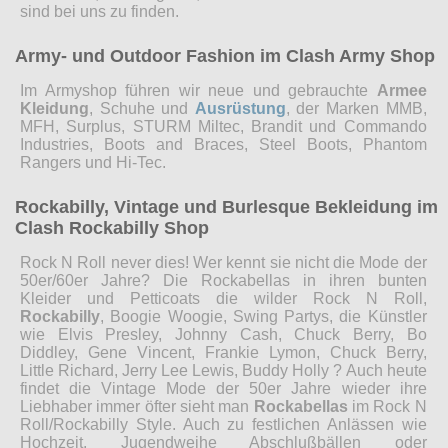
sind bei uns zu finden.
Army- und Outdoor Fashion im Clash Army Shop
Im Armyshop führen wir neue und gebrauchte
Armee
Kleidung
, Schuhe und
Ausrüstung
, der Marken MMB,
MFH, Surplus, STURM Miltec, Brandit und Commando
Industries, Boots and Braces, Steel Boots, Phantom
Rangers und Hi-Tec.
Rockabilly, Vintage und Burlesque Bekleidung im
Clash Rockabilly Shop
Rock N Roll never dies! Wer kennt sie nicht die Mode der
50er/60er Jahre? Die Rockabellas in ihren bunten
Kleider und Petticoats die wilder Rock N Roll,
Rockabilly
, Boogie Woogie, Swing Partys, die Künstler
wie Elvis Presley, Johnny Cash, Chuck Berry, Bo
Diddley, Gene Vincent, Frankie Lymon, Chuck Berry,
Little Richard, Jerry Lee Lewis, Buddy Holly ? Auch heute
findet die Vintage Mode der 50er Jahre wieder ihre
Liebhaber immer öfter sieht man
Rockabellas
im Rock N
Roll/Rockabilly Style. Auch zu festlichen Anlässen wie
Hochzeit, Jugendweihe Abschlußbällen oder