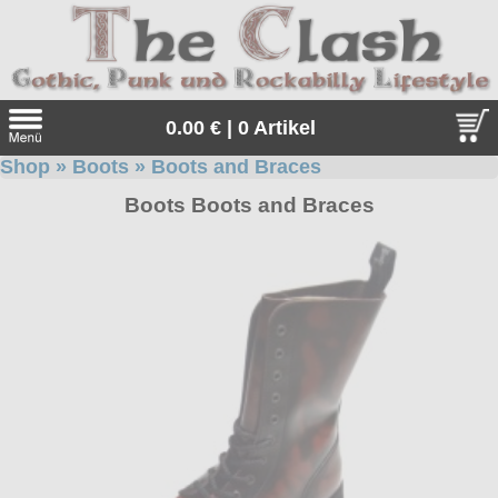
0.00 € | 0 Artikel
Shop
»
Boots
»
Boots and Braces
Suche
Boots Boots and Braces
Sprache:
Angebote
Sonderangebote
Kleidung/Gothic
Geschenketipps
alle Artikel
Punkrock
Gratis
Girlblusen
alle Artikel