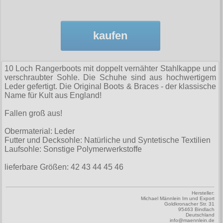
Zubehör
Männerhosen
M
Festivals
Ohrhänger
Warenkorb ( 0 | 0.00 € )
für die Beine
Verschiedenes
Brandit
Männerjacken & Westen
L
Rune Charms
Wave Gotik Treffen
Social Media:
für die Haare
kaufen
--------------
Burleska
Männermäntel
XL
M’era Luna Festival
Geldbörsen
gesamt: 0.00 €
Collectif
Männershirts kurzam
XXL
Amphi Festival
Gürtel
10 Loch Rangerboots mit doppelt vernähter Stahlkappe und
Cup Cake Cult
Männershirts langarm
XXXL
verschraubter Sohle. Die Schuhe sind aus hochwertigem
Kleidung
Halsbänder
Leder gefertigt. Die Original Boots & Braces - der klassische
Dead Threads
Mittelalter
XXXXL
Name für Kult aus England!
Bademoden
Handschuhe
Dracula Clothing
XXXXXL
Fallen groß aus!
Bauchtaschen
Mützen
Hellbunny
XXXXXXL
Obermaterial: Leder
Jogginghosen
Stiefelbänder
Futter und Decksohle: Natürliche und Syntetische Textilien
Jawbreaker
Laufsohle: Sonstige Polymerwerkstoffe
Outdoorbekleidung
Taschen
Miltec
lieferbare Größen: 42 43 44 45 46
Petticoats
Tücher
Necessary Evil
Poloshirts
Verschiedenes
Hersteller:
Pentagramme
Michael Männlein Im und Export
Goldkronacher Str. 31
T-Shirts
95463 Bindlach
Phaze
Deutschland
Begriffe
info@maennlein.de