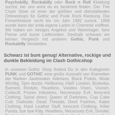
Psychobilly
,
Rockabilly
oder
Rock n Roll
Kleidung
suchst, bei uns wirst du es bestimmt finden. Der The
Clash Store ist einer der größten und dienstältesten
Onlineshops für Gothic und Punk Rock Kleidung. Die
Firmenhistorie recht bis ins Jahr 1992 zurück. 1999
wurde dann der erste eigene Laden in Chemnitz eröffnet.
Wir haben ein riesiges Angebot und Warenlager, faire
Preise und kurze Lieferzeiten. Deshalb scheuen wir
keinen Vergleich mit anderen
Gothic
,
Punk
und
Rockabilly
Versänden.
Schwarz ist bunt genug! Alternative, rockige und
dunkle Bekleidung im Clash Gothicshop
In unserem Gothic Shop findest Du in den Kategorien
PUNK
und
GOTHIC
eine große Auswahl von Klamotten
der Marken Jawbreaker, Aderlass, Black Pistols, Mode
Wichtig, Spin doctor, Hellbunny, H&R London, Burleska,
Banned, Restyle, Heartless, Voodoo Vixen, Vixxsin,
Collectif, Poizen Industries, Necressary Evil, Innocent
Clothing, Spiral direct, Queen of Darkness, Cup Cake
Cult, Darkside, Dead Threads, Devil Fashion, Kates
Clothing, Hard Leather Stuff, Innocent Clothing, Killer
Panda, bye bye Kitty, Heartless, Necessary Evil, Sinister,