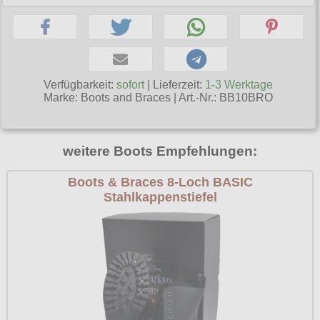
Poizen Industries
Gothic Shop
Queen of Darkness
Hot Rod
Relco
Punkrock
Verfügbarkeit:
sofort
| Lieferzeit:
1-3 Werktage
Restyle
Marke:
Boots and Braces
|
Art.-Nr.: BB10BRO
Rockabilly
Rockabella
Mods
Sinister
weitere Boots Empfehlungen:
Spin Doctor
Boots & Braces 8-Loch BASIC
Surplus
Stahlkappenstiefel
Vixxsin
Voodoo Vixen
Warrior Clothing