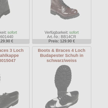
keit:
sofort
Verfügbarkeit:
sofort
: 601440
Art.-Nr.: BB14CR
129.90 €
Preis: 129.90 €
aces 3 Loch
Boots & Braces 4 Loch
ahlkappe
Budapester Schuh in
8015047
schwarz/weiss