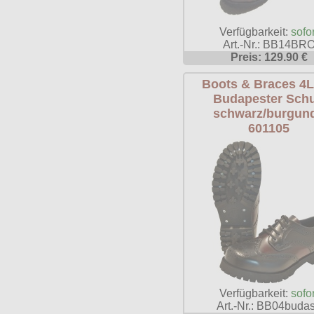
Verfügbarkeit:
sofor
Art.-Nr.: BB14BR
Preis: 129.90 €
Boots & Braces 4
Budapester Sch
schwarz/burgun
601105
Verfügbarkeit:
sofor
Art.-Nr.: BB04buda