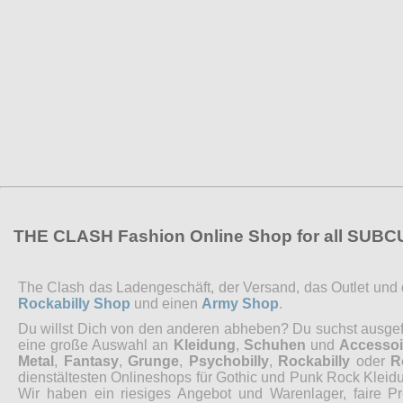
THE CLASH Fashion Online Shop for all SUB
The Clash das Ladengeschäft, der Versand, das Outlet und de
Rockabilly Shop
und einen
Army Shop
.
Du willst Dich von den anderen abheben? Du suchst ausgefal
eine große Auswahl an
Kleidung
,
Schuhen
und
Accessoi
Metal
,
Fantasy
,
Grunge
,
Psychobilly
,
Rockabilly
oder
R
dienstältesten Onlineshops für Gothic und Punk Rock Kleidu
Wir haben ein riesiges Angebot und Warenlager, faire P