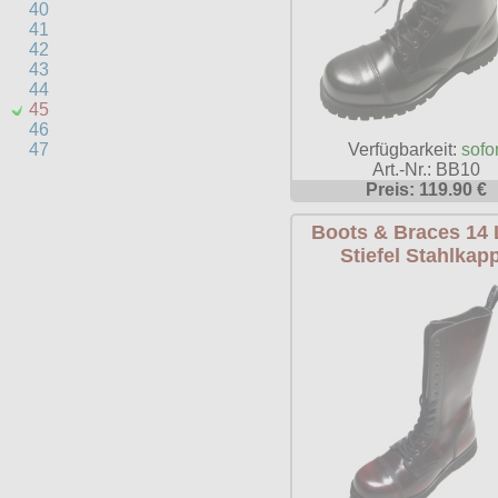
40
41
42
43
44
45
46
Verfügbarkeit:
sofor
47
Art.-Nr.: BB10
Preis: 119.90 €
Boots & Braces 14
Stiefel Stahlkap