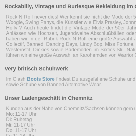
Rockabilly, Vintage und Burlesque Bekleidung im 
Rock N Roll never dies! Wer kennt sie nicht die Mode der 5
Woogie, Swing Partys, die Künstler wie Elvis Presley, John
Holly ? Auch heute findet die Vintage Mode der 50er Jah
Anlässen wie Hochzeit, Jugendweihe Abschlußbällen ode
haben wir in der Rubrik Rock N Roll eine große Auswahl 
Collectif, Banned, Dancing Days, Lindy Bop, Miss Fortune
Westernstil, Dickies sowie Bademoden im Sixties Stil. Nat
führen wir eine große Auswahl an Karohemden von Warrior 
Very britisch Schuhwerk
Im Clash
Boots Store
findest Du ausgefallene Schuhe und 
sowie Schuhe von Banned Alternative Wear.
Unser Ladengeschäft in Chemnitz
Kunden aus der Nähe von Chemnitz/Sachsen können gern 
Mo: 11-17 Uhr
Di: Ruhetag
Mi: 11-17 Uhr
Do: 11-17 Uhr
Fr: 11-18 Uhr