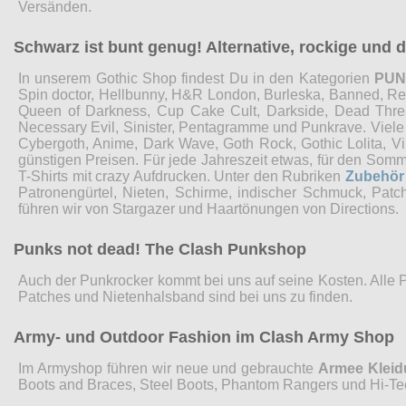
Versänden.
Schwarz ist bunt genug! Alternative, rockige und
In unserem Gothic Shop findest Du in den Kategorien
PU
Spin doctor, Hellbunny, H&R London, Burleska, Banned, Restyl
Queen of Darkness, Cup Cake Cult, Darkside, Dead Threads
Necessary Evil, Sinister, Pentagramme und Punkrave. Viel
Cybergoth, Anime, Dark Wave, Goth Rock, Gothic Lolita, 
günstigen Preisen. Für jede Jahreszeit etwas, für den Som
T-Shirts mit crazy Aufdrucken. Unter den Rubriken
Zubehör
Patronengürtel, Nieten, Schirme, indischer Schmuck, Pat
führen wir von Stargazer und Haartönungen von Directions.
Punks not dead! The Clash Punkshop
Auch der Punkrocker kommt bei uns auf seine Kosten. Alle 
Patches und Nietenhalsband sind bei uns zu finden.
Army- und Outdoor Fashion im Clash Army Shop
Im Armyshop führen wir neue und gebrauchte
Armee Klei
Boots and Braces, Steel Boots, Phantom Rangers und Hi-Te