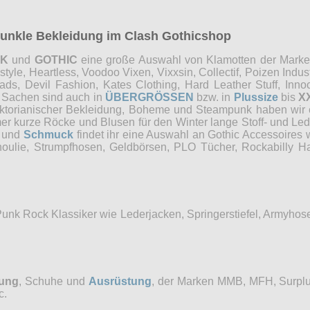
 dunkle Bekleidung im Clash Gothicshop
NK
und
GOTHIC
eine große Auswahl von Klamotten der Marken 
e, Heartless, Voodoo Vixen, Vixxsin, Collectif, Poizen Industri
, Devil Fashion, Kates Clothing, Hard Leather Stuff, Innocen
e Sachen sind auch in
ÜBERGRÖSSEN
bzw. in
Plussize
bis
X
Viktorianischer Bekleidung, Boheme und Steampunk haben wi
mer kurze Röcke und Blusen für den Winter lange Stoff- und Le
und
Schmuck
findet ihr eine Auswahl an Gothic Accessoires 
choulie, Strumpfhosen, Geldbörsen, PLO Tücher, Rockabilly
Punk Rock Klassiker wie Lederjacken, Springerstiefel, Armyho
dung
, Schuhe und
Ausrüstung
, der Marken MMB, MFH, Surplu
c.