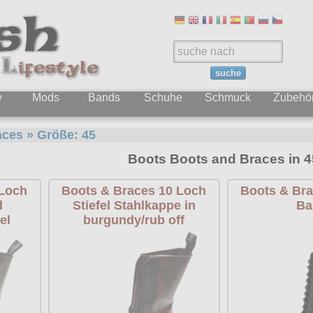
suche
y
Mods
Bands
Schuhe
Schmuck
Zubehö
aces
» Größe:
45
Boots Boots and Braces in 4
 Loch
Boots & Braces 10 Loch
Boots & Bra
d
Stiefel Stahlkappe in
Ba
el
burgundy/rub off