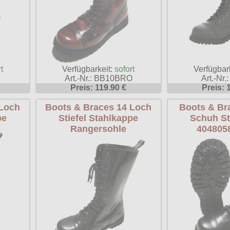
Verfügbar
t
Verfügbarkeit:
sofort
Art.-Nr.
Art.-Nr.: BB10BRO
Preis: 
Preis: 119.90 €
 Loch
Boots & Braces 14 Loch
Boots & Br
pe
Stiefel Stahlkappe
Schuh St
Rangersohle
404805