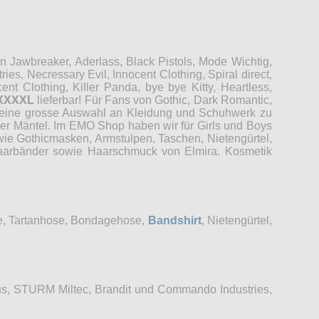
Jawbreaker, Aderlass, Black Pistols, Mode Wichtig,
es, Necressary Evil, Innocent Clothing, Spiral direct,
t Clothing, Killer Panda, bye bye Kitty, Heartless,
XXXXL
lieferbar! Für Fans von Gothic, Dark Romantic,
r eine grosse Auswahl an Kleidung und Schuhwerk zu
der Mäntel. Im EMO Shop haben wir für Girls und Boys
wie Gothicmasken, Armstulpen, Taschen, Nietengürtel,
 Haarbänder sowie Haarschmuck von Elmira. Kosmetik
se, Tartanhose, Bondagehose,
Bandshirt
, Nietengürtel,
s, STURM Miltec, Brandit und Commando Industries,