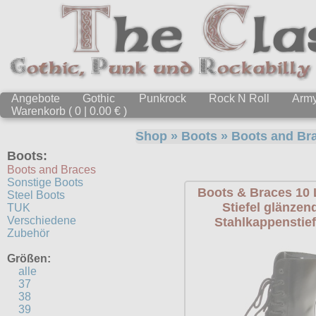
Angebote
Gothic
Punkrock
Rock N Roll
Arm
Warenkorb ( 0 | 0.00 € )
Shop
»
Boots
»
Boots and Br
Boots:
Boots and Braces
Sonstige Boots
Boots & Braces 10
Steel Boots
Stiefel glänzen
TUK
Verschiedene
Stahlkappenstief
Zubehör
Größen:
alle
37
38
39