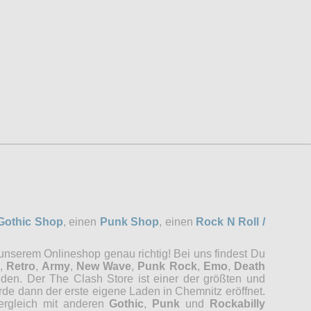
Gothic Shop
, einen
Punk Shop
, einen
Rock N Roll /
 unserem Onlineshop genau richtig! Bei uns findest Du
,
Retro
,
Army
,
New Wave
,
Punk Rock
,
Emo
,
Death
nden. Der The Clash Store ist einer der größten und
rde dann der erste eigene Laden in Chemnitz eröffnet.
Vergleich mit anderen
Gothic
,
Punk
und
Rockabilly