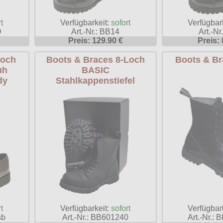
t
Verfügbarkeit:
sofort
Verfügbar
O
Art.-Nr.: BB14
Art.-Nr
Preis: 129.90 €
Preis: 
Loch
Boots & Braces 8-Loch
Boots & Br
uh
BASIC
dy
Stahlkappenstiefel
Verfügbarkeit:
sofort
t
Verfügbar
Art.-Nr.: BB601240
sb
Art.-Nr.: