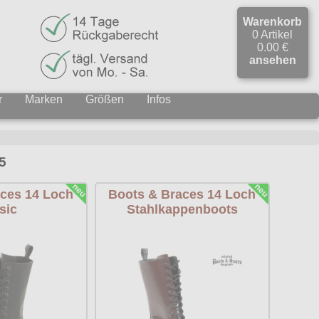
Warenkorb
0 Artikel
0.00 €
ansehen
r
Marken
Größen
Infos
5
ces 14 Loch
Boots & Braces 14 Loch
sic
Stahlkappenboots