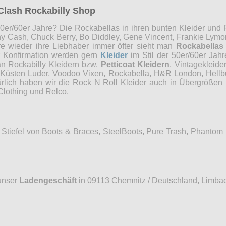
Clash Rockabilly Shop
0er/60er Jahre? Die Rockabellas in ihren bunten Kleider und P
ny Cash, Chuck Berry, Bo Diddley, Gene Vincent, Frankie Lymon
re wieder ihre Liebhaber immer öfter sieht man
Rockabellas
r Konfirmation werden gern
Kleider
im Stil der 50er/60er Jah
an Rockabilly Kleidern bzw.
Petticoat Kleidern
, Vintagekleide
, Küsten Luder, Voodoo Vixen, Rockabella, H&R London, Hellb
ürlich haben wir die Rock N Roll Kleider auch in Übergrößen 
Clothing und Relco.
Stiefel von Boots & Braces, SteelBoots, Pure Trash, Phantom
unser
Ladengeschäft
in 09113 Chemnitz / Deutschland, Limbac