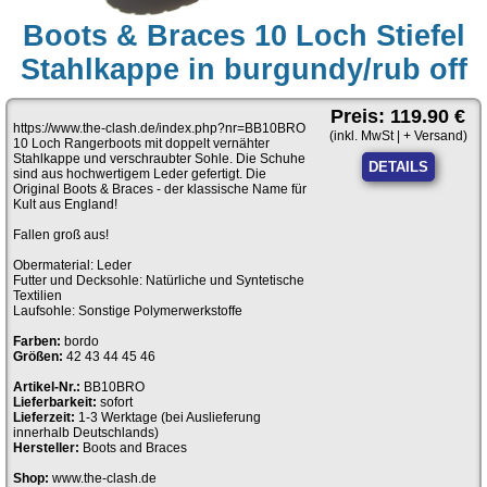
Boots & Braces 10 Loch Stiefel
Stahlkappe in burgundy/rub off
Preis: 119.90 €
https://www.the-clash.de/index.php?nr=BB10BRO
(inkl. MwSt | + Versand)
10 Loch Rangerboots mit doppelt vernähter
Stahlkappe und verschraubter Sohle. Die Schuhe
DETAILS
sind aus hochwertigem Leder gefertigt. Die
Original Boots & Braces - der klassische Name für
Kult aus England!
Fallen groß aus!
Obermaterial: Leder
Futter und Decksohle: Natürliche und Syntetische
Textilien
Laufsohle: Sonstige Polymerwerkstoffe
Farben:
bordo
Größen:
42 43 44 45 46
Artikel-Nr.:
BB10BRO
Lieferbarkeit:
sofort
Lieferzeit:
1-3 Werktage (bei Auslieferung
innerhalb Deutschlands)
Hersteller:
Boots and Braces
Shop:
www.the-clash.de