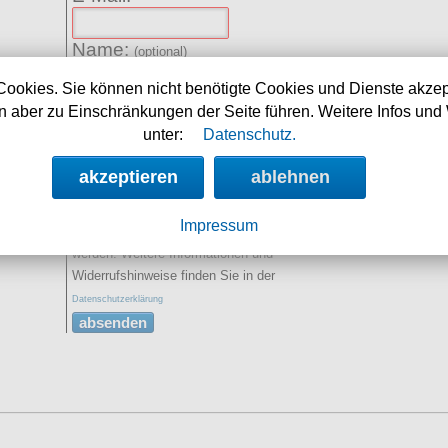
Name:
(optional)
Cookies. Sie können nicht benötigte Cookies und Dienste akzep
Spamschutz:
(Ergebnis
 aber zu Einschränkungen der Seite führen. Weitere Infos und 
eintragen)
unter:
Datenschutz.
2+5=
akzeptieren
ablehnen
Sie erklären sich damit
einverstanden, dass Ihre Daten zur
Impressum
Bearbeitung Ihres Anliegens verwendet
werden. Weitere Informationen und
Widerrufshinweise finden Sie in der
Datenschutzerklärung
absenden