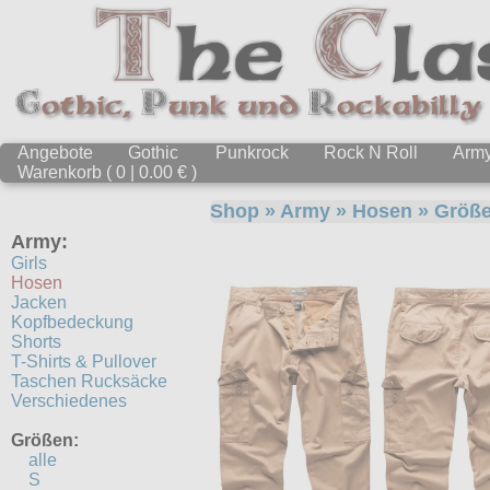
Angebote
Gothic
Punkrock
Rock N Roll
Arm
Warenkorb ( 0 | 0.00 € )
Shop
»
Army
»
Hosen
» Größ
Army:
Girls
Hosen
Jacken
Kopfbedeckung
Shorts
T-Shirts & Pullover
Taschen Rucksäcke
Verschiedenes
Größen:
alle
S