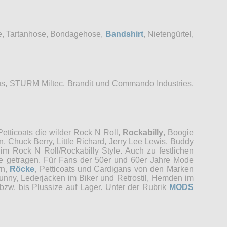
se, Tartanhose, Bondagehose,
Bandshirt
, Nietengürtel,
s, STURM Miltec, Brandit und Commando Industries,
etticoats die wilder Rock N Roll,
Rockabilly
, Boogie
, Chuck Berry, Little Richard, Jerry Lee Lewis, Buddy
im Rock N Roll/Rockabilly Style. Auch zu festlichen
re getragen. Für Fans der 50er und 60er Jahre Mode
rn,
Röcke
, Petticoats und Cardigans von den Marken
unny, Lederjacken im Biker und Retrostil, Hemden im
bzw. bis Plussize auf Lager. Unter der Rubrik
MODS