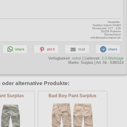
Hersteller:
Surplus Import GmbH
Donatusstr. 127 - 129
50259 Pulheim
Deutschland
info@surplus-import.de
share
pin it
mail
share
Verfügbarkeit:
sofort
| Lieferzeit:
1-3 Werktage
Marke:
Surplus
|
Art.-Nr.: 5380114
 oder alternative Produkte:
nt Surplus
Bad Boy Pant Surplus