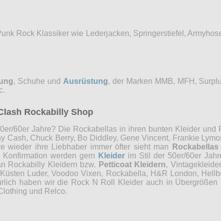
Punk Rock Klassiker wie Lederjacken, Springerstiefel, Armyho
dung
, Schuhe und
Ausrüstung
, der Marken MMB, MFH, Surplu
c.
Clash Rockabilly Shop
0er/60er Jahre? Die Rockabellas in ihren bunten Kleider und P
ny Cash, Chuck Berry, Bo Diddley, Gene Vincent, Frankie Lymon
re wieder ihre Liebhaber immer öfter sieht man
Rockabellas
r Konfirmation werden gern
Kleider
im Stil der 50er/60er Jah
an Rockabilly Kleidern bzw.
Petticoat Kleidern
, Vintagekleide
, Küsten Luder, Voodoo Vixen, Rockabella, H&R London, Hellb
ürlich haben wir die Rock N Roll Kleider auch in Übergrößen 
Clothing und Relco.