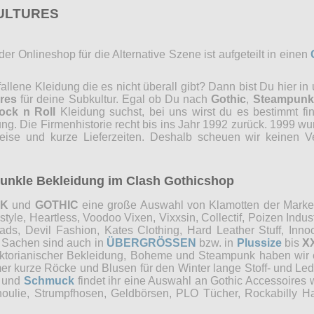
CULTURES
r Onlineshop für die Alternative Szene ist aufgeteilt in einen
lene Kleidung die es nicht überall gibt? Dann bist Du hier in
res
für deine Subkultur. Egal ob Du nach
Gothic
,
Steampunk
ock n Roll
Kleidung suchst, bei uns wirst du es bestimmt fi
ng. Die Firmenhistorie recht bis ins Jahr 1992 zurück. 1999 wu
reise und kurze Lieferzeiten. Deshalb scheuen wir keinen 
 dunkle Bekleidung im Clash Gothicshop
NK
und
GOTHIC
eine große Auswahl von Klamotten der Marken 
e, Heartless, Voodoo Vixen, Vixxsin, Collectif, Poizen Industri
, Devil Fashion, Kates Clothing, Hard Leather Stuff, Innocen
e Sachen sind auch in
ÜBERGRÖSSEN
bzw. in
Plussize
bis
X
Viktorianischer Bekleidung, Boheme und Steampunk haben wi
mer kurze Röcke und Blusen für den Winter lange Stoff- und Le
und
Schmuck
findet ihr eine Auswahl an Gothic Accessoires 
choulie, Strumpfhosen, Geldbörsen, PLO Tücher, Rockabilly