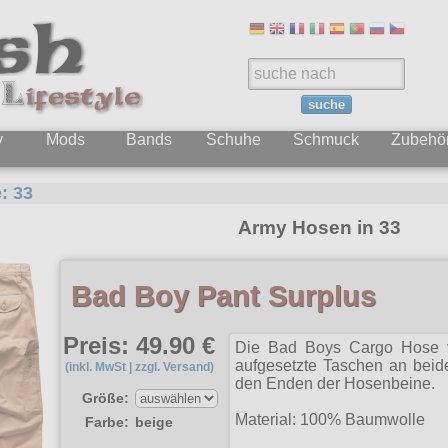
suche
y
Mods
Bands
Schuhe
Schmuck
Zubehö
e:
33
Army Hosen in 33
Bad Boy Pant Surplus
Preis: 49.90 €
Die Bad Boys Cargo Hose v
aufgesetzte Taschen an be
(inkl. MwSt | zzgl. Versand)
den Enden der Hosenbeine.
Größe:
Material: 100% Baumwolle
Farbe:
beige