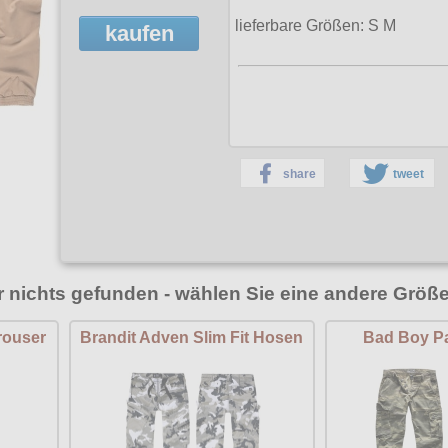
lieferbare Größen: S M
kaufen
share
tweet
r nichts gefunden - wählen Sie eine andere Größe
rouser
Brandit Adven Slim Fit Hosen
Bad Boy Pa