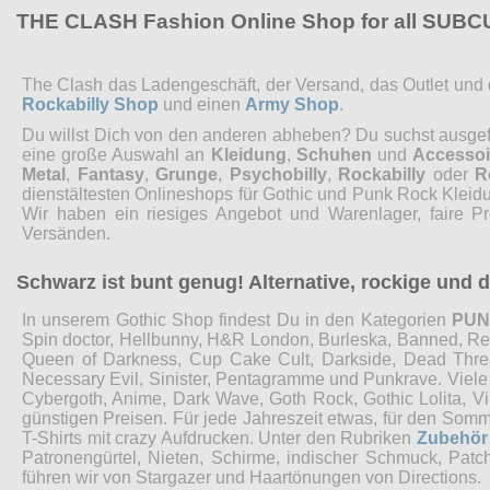
THE CLASH Fashion Online Shop for all SUB
The Clash das Ladengeschäft, der Versand, das Outlet und de
Rockabilly Shop
und einen
Army Shop
.
Du willst Dich von den anderen abheben? Du suchst ausgefal
eine große Auswahl an
Kleidung
,
Schuhen
und
Accessoi
Metal
,
Fantasy
,
Grunge
,
Psychobilly
,
Rockabilly
oder
R
dienstältesten Onlineshops für Gothic und Punk Rock Kleidu
Wir haben ein riesiges Angebot und Warenlager, faire P
Versänden.
Schwarz ist bunt genug! Alternative, rockige und
In unserem Gothic Shop findest Du in den Kategorien
PU
Spin doctor, Hellbunny, H&R London, Burleska, Banned, Restyl
Queen of Darkness, Cup Cake Cult, Darkside, Dead Threads
Necessary Evil, Sinister, Pentagramme und Punkrave. Viel
Cybergoth, Anime, Dark Wave, Goth Rock, Gothic Lolita, 
günstigen Preisen. Für jede Jahreszeit etwas, für den Som
T-Shirts mit crazy Aufdrucken. Unter den Rubriken
Zubehör
Patronengürtel, Nieten, Schirme, indischer Schmuck, Pat
führen wir von Stargazer und Haartönungen von Directions.