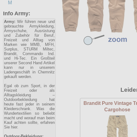
M
Info Army:
Army:
Wir führen neue und
gebrauchte Armykleidung,
Armyschuhe, Ausrüstung
und Zubehör für Beruf,
Freizeit und Alltag von
Marken wie MMB, MFH,
Surplus, STURM Miltec,
Brandit, Commando Ind.
und Hi-Tec. Ein Großteil
unserer Second Hand Artikel
kann nur in unserem
Ladengeschäft in Chemnitz
gekauft werden.
Egal ob zum Sport, in der
Leide
Freizeit oder als
Alltagskleidung –
Outdoorbekleidung hat
Brandit Pure Vintage T
heute fast jeder in seinem
Kleiderschrank. Was die
Cargohose
Wundertextilien so beliebt
macht und worauf man beim
Kauf achten sollte, erfahren
Sie hier.
Outdoor-Bekleidung: