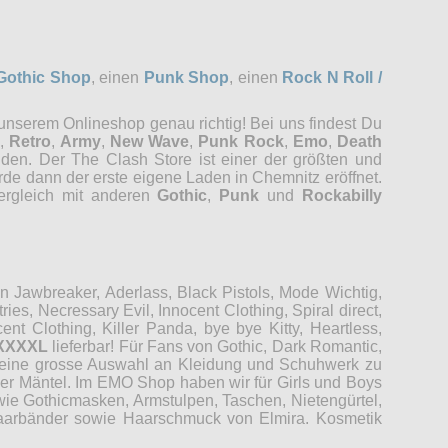
Gothic Shop
, einen
Punk Shop
, einen
Rock N Roll /
 unserem Onlineshop genau richtig! Bei uns findest Du
,
Retro
,
Army
,
New Wave
,
Punk Rock
,
Emo
,
Death
nden. Der The Clash Store ist einer der größten und
rde dann der erste eigene Laden in Chemnitz eröffnet.
Vergleich mit anderen
Gothic
,
Punk
und
Rockabilly
Jawbreaker, Aderlass, Black Pistols, Mode Wichtig,
es, Necressary Evil, Innocent Clothing, Spiral direct,
t Clothing, Killer Panda, bye bye Kitty, Heartless,
XXXXL
lieferbar! Für Fans von Gothic, Dark Romantic,
r eine grosse Auswahl an Kleidung und Schuhwerk zu
der Mäntel. Im EMO Shop haben wir für Girls und Boys
wie Gothicmasken, Armstulpen, Taschen, Nietengürtel,
 Haarbänder sowie Haarschmuck von Elmira. Kosmetik