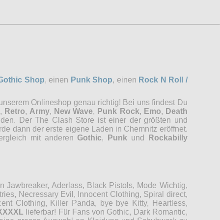
Gothic Shop
, einen
Punk Shop
, einen
Rock N Roll /
 unserem Onlineshop genau richtig! Bei uns findest Du
,
Retro
,
Army
,
New Wave
,
Punk Rock
,
Emo
,
Death
nden. Der The Clash Store ist einer der größten und
rde dann der erste eigene Laden in Chemnitz eröffnet.
Vergleich mit anderen
Gothic
,
Punk
und
Rockabilly
Jawbreaker, Aderlass, Black Pistols, Mode Wichtig,
es, Necressary Evil, Innocent Clothing, Spiral direct,
t Clothing, Killer Panda, bye bye Kitty, Heartless,
XXXXL
lieferbar! Für Fans von Gothic, Dark Romantic,