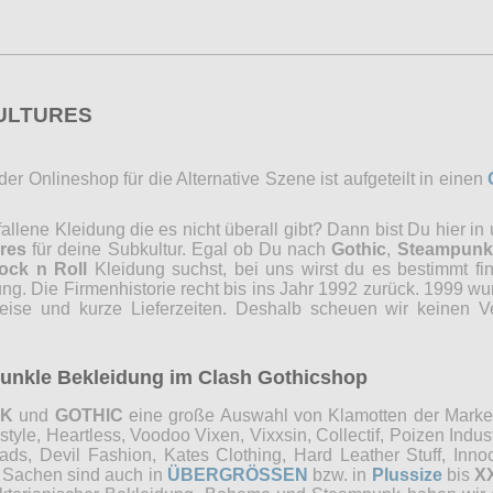
CULTURES
r Onlineshop für die Alternative Szene ist aufgeteilt in einen
lene Kleidung die es nicht überall gibt? Dann bist Du hier in
res
für deine Subkultur. Egal ob Du nach
Gothic
,
Steampunk
ock n Roll
Kleidung suchst, bei uns wirst du es bestimmt fi
ng. Die Firmenhistorie recht bis ins Jahr 1992 zurück. 1999 wu
reise und kurze Lieferzeiten. Deshalb scheuen wir keinen 
 dunkle Bekleidung im Clash Gothicshop
NK
und
GOTHIC
eine große Auswahl von Klamotten der Marken 
e, Heartless, Voodoo Vixen, Vixxsin, Collectif, Poizen Industri
, Devil Fashion, Kates Clothing, Hard Leather Stuff, Innocen
e Sachen sind auch in
ÜBERGRÖSSEN
bzw. in
Plussize
bis
X