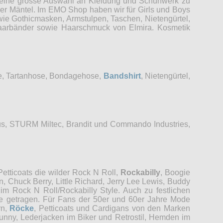
r eine grosse Auswahl an Kleidung und Schuhwerk zu
der Mäntel. Im EMO Shop haben wir für Girls und Boys
wie Gothicmasken, Armstulpen, Taschen, Nietengürtel,
 Haarbänder sowie Haarschmuck von Elmira. Kosmetik
se, Tartanhose, Bondagehose,
Bandshirt
, Nietengürtel,
s, STURM Miltec, Brandit und Commando Industries,
etticoats die wilder Rock N Roll,
Rockabilly
, Boogie
, Chuck Berry, Little Richard, Jerry Lee Lewis, Buddy
im Rock N Roll/Rockabilly Style. Auch zu festlichen
re getragen. Für Fans der 50er und 60er Jahre Mode
rn,
Röcke
, Petticoats und Cardigans von den Marken
unny, Lederjacken im Biker und Retrostil, Hemden im