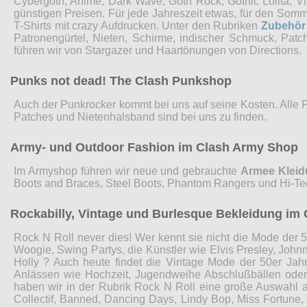
Cybergoth, Anime, Dark Wave, Goth Rock, Gothic Lolita, 
günstigen Preisen. Für jede Jahreszeit etwas, für den Som
T-Shirts mit crazy Aufdrucken. Unter den Rubriken
Zubehör
Patronengürtel, Nieten, Schirme, indischer Schmuck, Pat
führen wir von Stargazer und Haartönungen von Directions.
Punks not dead! The Clash Punkshop
Auch der Punkrocker kommt bei uns auf seine Kosten. Alle 
Patches und Nietenhalsband sind bei uns zu finden.
Army- und Outdoor Fashion im Clash Army Shop
Im Armyshop führen wir neue und gebrauchte
Armee Klei
Boots and Braces, Steel Boots, Phantom Rangers und Hi-Te
Rockabilly, Vintage und Burlesque Bekleidung im 
Rock N Roll never dies! Wer kennt sie nicht die Mode der 5
Woogie, Swing Partys, die Künstler wie Elvis Presley, John
Holly ? Auch heute findet die Vintage Mode der 50er Jah
Anlässen wie Hochzeit, Jugendweihe Abschlußbällen ode
haben wir in der Rubrik Rock N Roll eine große Auswahl 
Collectif, Banned, Dancing Days, Lindy Bop, Miss Fortune