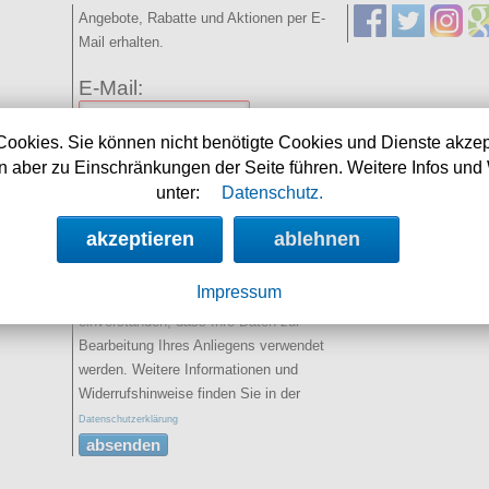
Angebote, Rabatte und Aktionen per E-
Mail erhalten.
E-Mail:
Cookies. Sie können nicht benötigte Cookies und Dienste akzep
Name:
(optional)
 aber zu Einschränkungen der Seite führen. Weitere Infos und 
unter:
Datenschutz.
Spamschutz:
(Ergebnis
eintragen)
akzeptieren
ablehnen
2+5=
Impressum
Sie erklären sich damit
einverstanden, dass Ihre Daten zur
Bearbeitung Ihres Anliegens verwendet
werden. Weitere Informationen und
Widerrufshinweise finden Sie in der
Datenschutzerklärung
absenden