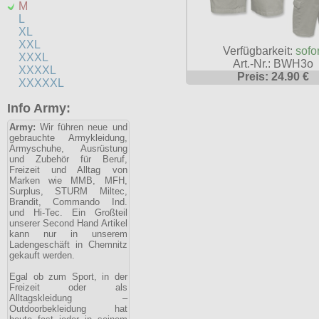
M
L
XL
XXL
Verfügbarkeit:
sofor
XXXL
Art.-Nr.: BWH3o
XXXXL
Preis: 24.90 €
XXXXXL
Info Army:
Army:
Wir führen neue und
gebrauchte Armykleidung,
Armyschuhe, Ausrüstung
und Zubehör für Beruf,
Freizeit und Alltag von
Marken wie MMB, MFH,
Surplus, STURM Miltec,
Brandit, Commando Ind.
und Hi-Tec. Ein Großteil
unserer Second Hand Artikel
kann nur in unserem
Ladengeschäft in Chemnitz
gekauft werden.
Egal ob zum Sport, in der
Freizeit oder als
Alltagskleidung –
Outdoorbekleidung hat