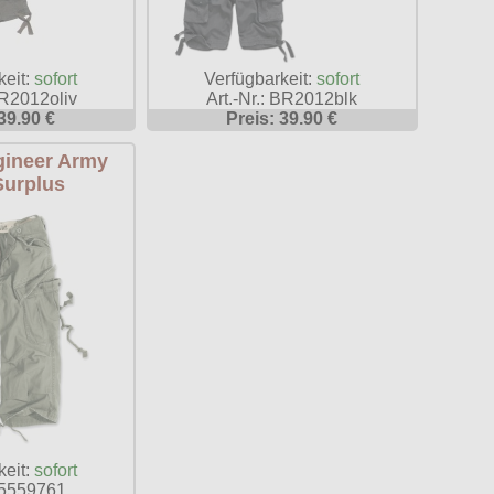
keit:
sofort
Verfügbarkeit:
sofort
BR2012oliv
Art.-Nr.: BR2012blk
39.90 €
Preis: 39.90 €
gineer Army
Surplus
keit:
sofort
: 5559761