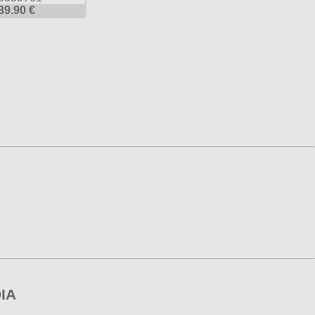
39.90 €
IA