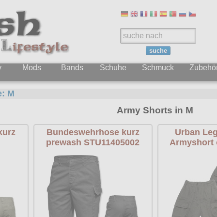
suche
y
Mods
Bands
Schuhe
Schmuck
Zubehö
e:
M
Army Shorts in M
kurz
Bundeswehrhose kurz
Urban Leg
prewash STU11405002
Armyshort o