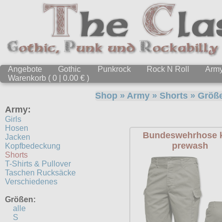
Angebote
Gothic
Punkrock
Rock N Roll
Arm
Warenkorb ( 0 | 0.00 € )
Shop
»
Army
»
Shorts
» Größ
Army:
Girls
Hosen
Bundeswehrhose 
Jacken
prewash
Kopfbedeckung
Shorts
T-Shirts & Pullover
Taschen Rucksäcke
Verschiedenes
Größen:
alle
S