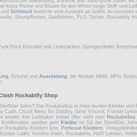
Viktorianischer Bekleidung, Boheme und Steampunk haben wi
mer kurze Röcke und Blusen für den Winter lange Stoff- und Le
und
Schmuck
findet ihr eine Auswahl an Gothic Accessoires 
choulie, Strumpfhosen, Geldbörsen, PLO Tücher, Rockabilly
Punk Rock Klassiker wie Lederjacken, Springerstiefel, Armyho
dung
, Schuhe und
Ausrüstung
, der Marken MMB, MFH, Surplu
c.
Clash Rockabilly Shop
0er/60er Jahre? Die Rockabellas in ihren bunten Kleider und P
ny Cash, Chuck Berry, Bo Diddley, Gene Vincent, Frankie Lymon
re wieder ihre Liebhaber immer öfter sieht man
Rockabellas
r Konfirmation werden gern
Kleider
im Stil der 50er/60er Jah
an Rockabilly Kleidern bzw.
Petticoat Kleidern
, Vintagekleide
, Küsten Luder, Voodoo Vixen, Rockabella, H&R London, Hellb