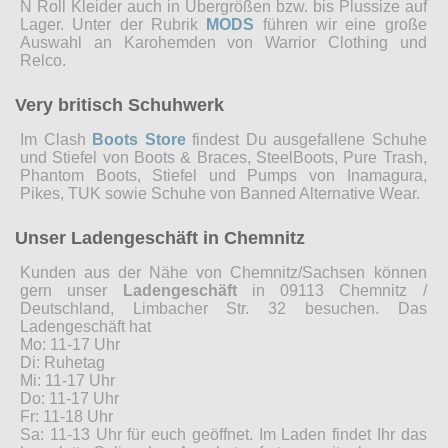
N Roll Kleider auch in Übergrößen bzw. bis Plussize auf
Lager. Unter der Rubrik
MODS
führen wir eine große
Auswahl an Karohemden von Warrior Clothing und
Relco.
Very britisch Schuhwerk
Im Clash
Boots Store
findest Du ausgefallene Schuhe
und Stiefel von Boots & Braces, SteelBoots, Pure Trash,
Phantom Boots, Stiefel und Pumps von Inamagura,
Pikes, TUK sowie Schuhe von Banned Alternative Wear.
Unser Ladengeschäft in Chemnitz
Kunden aus der Nähe von Chemnitz/Sachsen können
gern unser
Ladengeschäft
in 09113 Chemnitz /
Deutschland, Limbacher Str. 32 besuchen. Das
Ladengeschäft hat
Mo: 11-17 Uhr
Di: Ruhetag
Mi: 11-17 Uhr
Do: 11-17 Uhr
Fr: 11-18 Uhr
Sa: 11-13 Uhr für euch geöffnet. Im Laden findet Ihr das