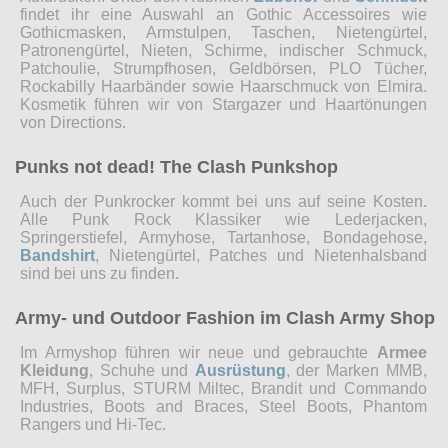
findet ihr eine Auswahl an Gothic Accessoires wie
Gothicmasken, Armstulpen, Taschen, Nietengürtel,
Patronengürtel, Nieten, Schirme, indischer Schmuck,
Patchoulie, Strumpfhosen, Geldbörsen, PLO Tücher,
Rockabilly Haarbänder sowie Haarschmuck von Elmira.
Kosmetik führen wir von Stargazer und Haartönungen
von Directions.
Punks not dead! The Clash Punkshop
Auch der Punkrocker kommt bei uns auf seine Kosten.
Alle Punk Rock Klassiker wie Lederjacken,
Springerstiefel, Armyhose, Tartanhose, Bondagehose,
Bandshirt
, Nietengürtel, Patches und Nietenhalsband
sind bei uns zu finden.
Army- und Outdoor Fashion im Clash Army Shop
Im Armyshop führen wir neue und gebrauchte
Armee
Kleidung
, Schuhe und
Ausrüstung
, der Marken MMB,
MFH, Surplus, STURM Miltec, Brandit und Commando
Industries, Boots and Braces, Steel Boots, Phantom
Rangers und Hi-Tec.