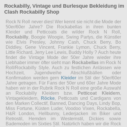
Rockabilly, Vintage und Burlesque Bekleidung im
Clash Rockabilly Shop
Rock N Roll never dies! Wer kennt sie nicht die Mode der
50er/60er Jahre? Die Rockabellas in ihren bunten
Kleider und Petticoats die wilder Rock N Roll,
Rockabilly
, Boogie Woogie, Swing Partys, die Künstler
wie Elvis Presley, Johnny Cash, Chuck Berry, Bo
Diddley, Gene Vincent, Frankie Lymon, Chuck Berry,
Little Richard, Jerry Lee Lewis, Buddy Holly ? Auch heute
findet die Vintage Mode der 50er Jahre wieder ihre
Liebhaber immer öfter sieht man
Rockabellas
im Rock N
Roll/Rockabilly Style. Auch zu festlichen Anlässen wie
Hochzeit, Jugendweihe Abschlußbällen oder
Konfirmation werden gern
Kleider
im Stil der 50er/60er
Jahre getragen. Für Fans der 50er und 60er Jahre Mode
haben wir in der Rubrik Rock N Roll eine große Auswahl
an Rockabilly Kleidern bzw.
Petticoat Kleidern
,
Vintagekleidern,
Röcke
, Petticoats und Cardigans von
den Marken Collectif, Banned, Dancing Days, Lindy Bop,
Miss Fortune, Küsten Luder, Voodoo Vixen, Rockabella,
H&R London, Hellbunny, Lederjacken im Biker und
Retrostil, Hemden im Westernstil, Dickies sowie
Bademoden im Sixties Stil. Natürlich haben wir die Rock