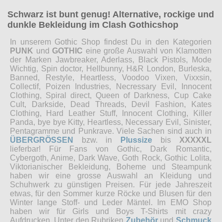
Schwarz ist bunt genug! Alternative, rockige und
dunkle Bekleidung im Clash Gothicshop
In unserem Gothic Shop findest Du in den Kategorien
PUNK
und
GOTHIC
eine große Auswahl von Klamotten
der Marken Jawbreaker, Aderlass, Black Pistols, Mode
Wichtig, Spin doctor, Hellbunny, H&R London, Burleska,
Banned, Restyle, Heartless, Voodoo Vixen, Vixxsin,
Collectif, Poizen Industries, Necressary Evil, Innocent
Clothing, Spiral direct, Queen of Darkness, Cup Cake
Cult, Darkside, Dead Threads, Devil Fashion, Kates
Clothing, Hard Leather Stuff, Innocent Clothing, Killer
Panda, bye bye Kitty, Heartless, Necessary Evil, Sinister,
Pentagramme und Punkrave. Viele Sachen sind auch in
ÜBERGRÖSSEN
bzw. in
Plussize
bis
XXXXXL
lieferbar! Für Fans von Gothic, Dark Romantic,
Cybergoth, Anime, Dark Wave, Goth Rock, Gothic Lolita,
Viktorianischer Bekleidung, Boheme und Steampunk
haben wir eine grosse Auswahl an Kleidung und
Schuhwerk zu günstigen Preisen. Für jede Jahreszeit
etwas, für den Sommer kurze Röcke und Blusen für den
Winter lange Stoff- und Leder Mäntel. Im EMO Shop
haben wir für Girls und Boys T-Shirts mit crazy
Aufdrucken. Unter den Rubriken
Zubehör
und
Schmuck