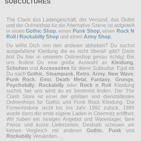
SUBCULTURES
The Clash das Ladengeschäft, der Versand, das Outlet
und der Onlineshop für die Alternative Szene ist aufgeteilt
in einen
Gothic Shop
, einen
Punk Shop
, einen
Rock N
Roll / Rockabilly Shop
und einen
Army Shop
.
Du willst Dich von den anderen abheben? Du suchst
ausgefallene Kleidung die es nicht überall gibt? Dann
bist Du hier in unserem Onlineshop genau richtig! Bei
uns findest Du eine große Auswahl an
Kleidung
,
Schuhen
und
Accessoires
für deine Subkultur. Egal ob
Du nach
Gothic
,
Steampunk
,
Retro
,
Army
,
New Wave
,
Punk Rock
,
Emo
,
Death Metal
,
Fantasy
,
Grunge
,
Psychobilly
,
Rockabilly
oder
Rock n Roll
Kleidung
suchst, bei uns wirst du es bestimmt finden. Der The
Clash Store ist einer der größten und dienstältesten
Onlineshops für Gothic und Punk Rock Kleidung. Die
Firmenhistorie recht bis ins Jahr 1992 zurück. 1999
wurde dann der erste eigene Laden in Chemnitz eröffnet.
Wir haben ein riesiges Angebot und Warenlager, faire
Preise und kurze Lieferzeiten. Deshalb scheuen wir
keinen Vergleich mit anderen
Gothic
,
Punk
und
Rockabilly
Versänden.