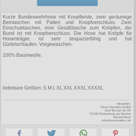
Zubehör
Männerhosen
M
Festivals
Ohrhänger
Warenkorb ( 0 | 0.00 € )
für die Beine
Verschiedenes
Brandit
Männerjacken & Westen
L
Rune Charms
Kurze Bundeswehrhose mit Knopfleiste, zwei geräumige
Wave Gotik Treffen
Social Media:
für die Haare
--------------
Burleska
Beintaschen mit Patten und Knopfverschluss. Zwei
Männermäntel
XL
Einschubtaschen, eine Gesäßtasche zum Knöpfen, der
M’era Luna Festival
Geldbörsen
gesamt: 0.00 €
Collectif
Bund ist mit Knopfverschluss. Die Hose hat Knöpfe für
Männershirts kurzam
XXL
Hosenträger, ist sehr strapazierfähig und hat
Amphi Festival
Gürtel
Cup Cake Cult
Gürtelschlaufen. Vorgewaschen.
Männershirts langarm
XXXL
Kleidung
Halsbänder
Dead Threads
100% Baumwolle.
Mittelalter
XXXXL
Bademoden
Handschuhe
Dracula Clothing
XXXXXL
Bauchtaschen
Mützen
Hellbunny
XXXXXXL
Jogginghosen
Stiefelbänder
Jawbreaker
lieferbare Größen: S M L XL XXL XXXL XXXXL
Outdoorbekleidung
Taschen
Miltec
Hersteller:
Petticoats
Tücher
Sturm Handels GmbH
Necessary Evil
Graf Benzel Str 85
72108 Rottenburg am Neckar
Poloshirts
Verschiedenes
Deutschland
Pentagramme
info@sturm-miltec.de
T-Shirts
Phaze
Begriffe