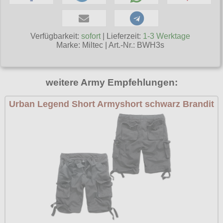
Poizen Industries
Gothic Shop
Queen of Darkness
Verfügbarkeit:
sofort
| Lieferzeit:
1-3 Werktage
Hot Rod
Marke:
Miltec
|
Art.-Nr.: BWH3s
Relco
Punkrock
Restyle
Rockabilly
weitere Army Empfehlungen:
Rockabella
Mods
Sinister
Urban Legend Short Armyshort schwarz Brandit
Spin Doctor
Surplus
Vixxsin
Voodoo Vixen
Warrior Clothing