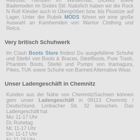
Retrostil, Hemden im Westernstil, Dickies sowie
Bademoden im Sixties Stil. Natürlich haben wir die Rock
N Roll Kleider auch in Übergrößen bzw. bis Plussize auf
Lager. Unter der Rubrik
MODS
führen wir eine große
Auswahl an Karohemden von Warrior Clothing und
Relco.
Very britisch Schuhwerk
Im Clash
Boots Store
findest Du ausgefallene Schuhe
und Stiefel von Boots & Braces, SteelBoots, Pure Trash,
Phantom Boots, Stiefel und Pumps von Inamagura,
Pikes, TUK sowie Schuhe von Banned Alternative Wear.
Unser Ladengeschäft in Chemnitz
Kunden aus der Nähe von Chemnitz/Sachsen können
gern unser
Ladengeschäft
in 09113 Chemnitz /
Deutschland, Limbacher Str. 32 besuchen. Das
Ladengeschäft hat
Mo: 11-17 Uhr
Di: Ruhetag
Mi: 11-17 Uhr
Do: 11-17 Uhr
Fr: 11-18 Uhr