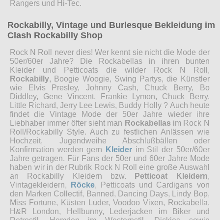
Rangers und Hi-Tec.
Rockabilly, Vintage und Burlesque Bekleidung im
Clash Rockabilly Shop
Rock N Roll never dies! Wer kennt sie nicht die Mode der
50er/60er Jahre? Die Rockabellas in ihren bunten
Kleider und Petticoats die wilder Rock N Roll,
Rockabilly
, Boogie Woogie, Swing Partys, die Künstler
wie Elvis Presley, Johnny Cash, Chuck Berry, Bo
Diddley, Gene Vincent, Frankie Lymon, Chuck Berry,
Little Richard, Jerry Lee Lewis, Buddy Holly ? Auch heute
findet die Vintage Mode der 50er Jahre wieder ihre
Liebhaber immer öfter sieht man
Rockabellas
im Rock N
Roll/Rockabilly Style. Auch zu festlichen Anlässen wie
Hochzeit, Jugendweihe Abschlußbällen oder
Konfirmation werden gern
Kleider
im Stil der 50er/60er
Jahre getragen. Für Fans der 50er und 60er Jahre Mode
haben wir in der Rubrik Rock N Roll eine große Auswahl
an Rockabilly Kleidern bzw.
Petticoat Kleidern
,
Vintagekleidern,
Röcke
, Petticoats und Cardigans von
den Marken Collectif, Banned, Dancing Days, Lindy Bop,
Miss Fortune, Küsten Luder, Voodoo Vixen, Rockabella,
H&R London, Hellbunny, Lederjacken im Biker und