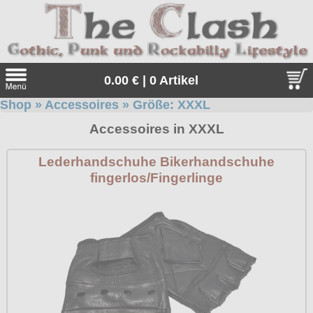
0.00 € | 0 Artikel
Shop
»
Accessoires
» Größe:
XXXL
Suche
Accessoires in XXXL
Sprache:
Lederhandschuhe Bikerhandschuhe
fingerlos/Fingerlinge
Angebote
Sonderangebote
Kleidung/Gothic
Geschenketipps
alle Artikel
Punkrock
Gratis
Girlblusen
alle Artikel