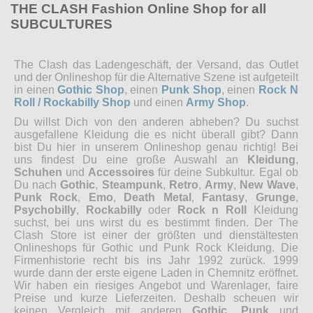
THE CLASH Fashion Online Shop for all
SUBCULTURES
The Clash das Ladengeschäft, der Versand, das Outlet
und der Onlineshop für die Alternative Szene ist aufgeteilt
in einen
Gothic Shop
, einen
Punk Shop
, einen
Rock N
Roll / Rockabilly Shop
und einen
Army Shop
.
Du willst Dich von den anderen abheben? Du suchst
ausgefallene Kleidung die es nicht überall gibt? Dann
bist Du hier in unserem Onlineshop genau richtig! Bei
uns findest Du eine große Auswahl an
Kleidung
,
Schuhen
und
Accessoires
für deine Subkultur. Egal ob
Du nach
Gothic
,
Steampunk
,
Retro
,
Army
,
New Wave
,
Punk Rock
,
Emo
,
Death Metal
,
Fantasy
,
Grunge
,
Psychobilly
,
Rockabilly
oder
Rock n Roll
Kleidung
suchst, bei uns wirst du es bestimmt finden. Der The
Clash Store ist einer der größten und dienstältesten
Onlineshops für Gothic und Punk Rock Kleidung. Die
Firmenhistorie recht bis ins Jahr 1992 zurück. 1999
wurde dann der erste eigene Laden in Chemnitz eröffnet.
Wir haben ein riesiges Angebot und Warenlager, faire
Preise und kurze Lieferzeiten. Deshalb scheuen wir
keinen Vergleich mit anderen
Gothic
,
Punk
und