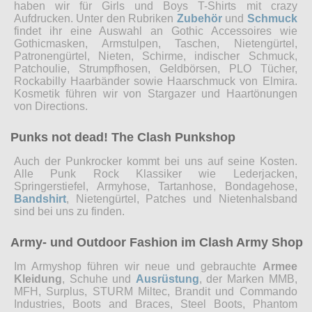
haben wir für Girls und Boys T-Shirts mit crazy
Aufdrucken. Unter den Rubriken
Zubehör
und
Schmuck
findet ihr eine Auswahl an Gothic Accessoires wie
Gothicmasken, Armstulpen, Taschen, Nietengürtel,
Patronengürtel, Nieten, Schirme, indischer Schmuck,
Patchoulie, Strumpfhosen, Geldbörsen, PLO Tücher,
Rockabilly Haarbänder sowie Haarschmuck von Elmira.
Kosmetik führen wir von Stargazer und Haartönungen
von Directions.
Punks not dead! The Clash Punkshop
Auch der Punkrocker kommt bei uns auf seine Kosten.
Alle Punk Rock Klassiker wie Lederjacken,
Springerstiefel, Armyhose, Tartanhose, Bondagehose,
Bandshirt
, Nietengürtel, Patches und Nietenhalsband
sind bei uns zu finden.
Army- und Outdoor Fashion im Clash Army Shop
Im Armyshop führen wir neue und gebrauchte
Armee
Kleidung
, Schuhe und
Ausrüstung
, der Marken MMB,
MFH, Surplus, STURM Miltec, Brandit und Commando
Industries, Boots and Braces, Steel Boots, Phantom