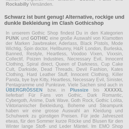
Rockabilly
Versänden.
Schwarz ist bunt genug! Alternative, rockige und
dunkle Bekleidung im Clash Gothicshop
In unserem Gothic Shop findest Du in den Kategorien
PUNK
und
GOTHIC
eine große Auswahl von Klamotten
der Marken Jawbreaker, Aderlass, Black Pistols, Mode
Wichtig, Spin doctor, Hellbunny, H&R London, Burleska,
Banned, Restyle, Heartless, Voodoo Vixen, Vixxsin,
Collectif, Poizen Industries, Necressary Evil, Innocent
Clothing, Spiral direct, Queen of Darkness, Cup Cake
Cult, Darkside, Dead Threads, Devil Fashion, Kates
Clothing, Hard Leather Stuff, Innocent Clothing, Killer
Panda, bye bye Kitty, Heartless, Necessary Evil, Sinister,
Pentagramme und Punkrave. Viele Sachen sind auch in
ÜBERGRÖSSEN
bzw. in
Plussize
bis
XXXXXL
lieferbar! Für Fans von Gothic, Dark Romantic,
Cybergoth, Anime, Dark Wave, Goth Rock, Gothic Lolita,
Viktorianischer Bekleidung, Boheme und Steampunk
haben wir eine grosse Auswahl an Kleidung und
Schuhwerk zu günstigen Preisen. Für jede Jahreszeit
etwas, für den Sommer kurze Röcke und Blusen für den
Winter lange Stoff- und Leder Mäntel. Im EMO Shop