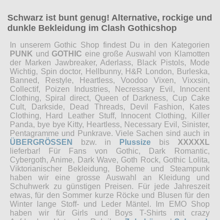
Schwarz ist bunt genug! Alternative, rockige und
dunkle Bekleidung im Clash Gothicshop
In unserem Gothic Shop findest Du in den Kategorien
PUNK
und
GOTHIC
eine große Auswahl von Klamotten
der Marken Jawbreaker, Aderlass, Black Pistols, Mode
Wichtig, Spin doctor, Hellbunny, H&R London, Burleska,
Banned, Restyle, Heartless, Voodoo Vixen, Vixxsin,
Collectif, Poizen Industries, Necressary Evil, Innocent
Clothing, Spiral direct, Queen of Darkness, Cup Cake
Cult, Darkside, Dead Threads, Devil Fashion, Kates
Clothing, Hard Leather Stuff, Innocent Clothing, Killer
Panda, bye bye Kitty, Heartless, Necessary Evil, Sinister,
Pentagramme und Punkrave. Viele Sachen sind auch in
ÜBERGRÖSSEN
bzw. in
Plussize
bis
XXXXXL
lieferbar! Für Fans von Gothic, Dark Romantic,
Cybergoth, Anime, Dark Wave, Goth Rock, Gothic Lolita,
Viktorianischer Bekleidung, Boheme und Steampunk
haben wir eine grosse Auswahl an Kleidung und
Schuhwerk zu günstigen Preisen. Für jede Jahreszeit
etwas, für den Sommer kurze Röcke und Blusen für den
Winter lange Stoff- und Leder Mäntel. Im EMO Shop
haben wir für Girls und Boys T-Shirts mit crazy