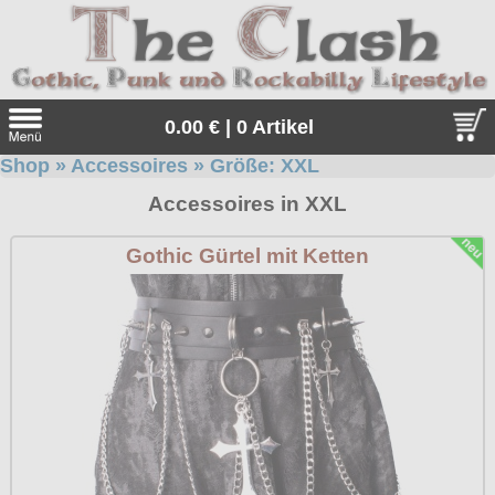
0.00 € | 0 Artikel
Shop
»
Accessoires
» Größe:
XXL
Suche
Accessoires in XXL
Sprache:
Gothic Gürtel mit Ketten
Angebote
Sonderangebote
Kleidung/Gothic
Geschenketipps
alle Artikel
Punkrock
Gratis
Girlblusen
alle Artikel