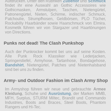
Aufdrucken. Unter den Rubriken
Zubehör
und
Schmuck
findet ihr eine Auswahl an Gothic Accessoires wie
Gothicmasken, Armstulpen, Taschen, Nietengürtel,
Patronengürtel, Nieten, Schirme, indischer Schmuck,
Patchoulie, Strumpfhosen, Geldbörsen, PLO Tücher,
Rockabilly Haarbänder sowie Haarschmuck von Elmira.
Kosmetik führen wir von Stargazer und Haartönungen
von Directions.
Punks not dead! The Clash Punkshop
Auch der Punkrocker kommt bei uns auf seine Kosten.
Alle Punk Rock Klassiker wie Lederjacken,
Springerstiefel, Armyhose, Tartanhose, Bondagehose,
Bandshirt
, Nietengürtel, Patches und Nietenhalsband
sind bei uns zu finden.
Army- und Outdoor Fashion im Clash Army Shop
Im Armyshop führen wir neue und gebrauchte
Armee
Kleidung
, Schuhe und
Ausrüstung
, der Marken MMB,
MFH, Surplus, STURM Miltec, Brandit und Commando
Industries, Boots and Braces, Steel Boots, Phantom
Rangers und Hi-Tec.