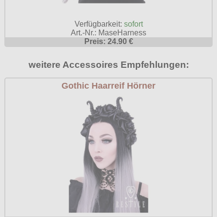
Poizen Industries
Gothic Shop
Verfügbarkeit:
sofort
Queen of Darkness
Art.-Nr.: MaseHarness
Hot Rod
Preis: 24.90 €
Relco
Punkrock
Restyle
weitere Accessoires Empfehlungen:
Rockabilly
Rockabella
Gothic Haarreif Hörner
Mods
Sinister
Spin Doctor
Surplus
Vixxsin
Voodoo Vixen
Warrior Clothing