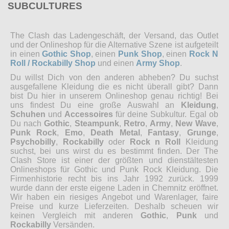
SUBCULTURES
The Clash das Ladengeschäft, der Versand, das Outlet
und der Onlineshop für die Alternative Szene ist aufgeteilt
in einen
Gothic Shop
, einen
Punk Shop
, einen
Rock N
Roll / Rockabilly Shop
und einen
Army Shop
.
Du willst Dich von den anderen abheben? Du suchst
ausgefallene Kleidung die es nicht überall gibt? Dann
bist Du hier in unserem Onlineshop genau richtig! Bei
uns findest Du eine große Auswahl an
Kleidung
,
Schuhen
und
Accessoires
für deine Subkultur. Egal ob
Du nach
Gothic
,
Steampunk
,
Retro
,
Army
,
New Wave
,
Punk Rock
,
Emo
,
Death Metal
,
Fantasy
,
Grunge
,
Psychobilly
,
Rockabilly
oder
Rock n Roll
Kleidung
suchst, bei uns wirst du es bestimmt finden. Der The
Clash Store ist einer der größten und dienstältesten
Onlineshops für Gothic und Punk Rock Kleidung. Die
Firmenhistorie recht bis ins Jahr 1992 zurück. 1999
wurde dann der erste eigene Laden in Chemnitz eröffnet.
Wir haben ein riesiges Angebot und Warenlager, faire
Preise und kurze Lieferzeiten. Deshalb scheuen wir
keinen Vergleich mit anderen
Gothic
,
Punk
und
Rockabilly
Versänden.