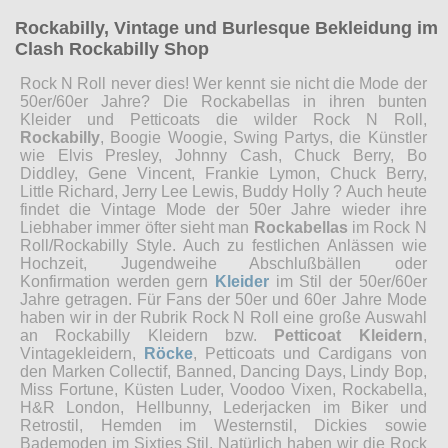
Rockabilly, Vintage und Burlesque Bekleidung im
Clash Rockabilly Shop
Rock N Roll never dies! Wer kennt sie nicht die Mode der
50er/60er Jahre? Die Rockabellas in ihren bunten
Kleider und Petticoats die wilder Rock N Roll,
Rockabilly
, Boogie Woogie, Swing Partys, die Künstler
wie Elvis Presley, Johnny Cash, Chuck Berry, Bo
Diddley, Gene Vincent, Frankie Lymon, Chuck Berry,
Little Richard, Jerry Lee Lewis, Buddy Holly ? Auch heute
findet die Vintage Mode der 50er Jahre wieder ihre
Liebhaber immer öfter sieht man
Rockabellas
im Rock N
Roll/Rockabilly Style. Auch zu festlichen Anlässen wie
Hochzeit, Jugendweihe Abschlußbällen oder
Konfirmation werden gern
Kleider
im Stil der 50er/60er
Jahre getragen. Für Fans der 50er und 60er Jahre Mode
haben wir in der Rubrik Rock N Roll eine große Auswahl
an Rockabilly Kleidern bzw.
Petticoat Kleidern
,
Vintagekleidern,
Röcke
, Petticoats und Cardigans von
den Marken Collectif, Banned, Dancing Days, Lindy Bop,
Miss Fortune, Küsten Luder, Voodoo Vixen, Rockabella,
H&R London, Hellbunny, Lederjacken im Biker und
Retrostil, Hemden im Westernstil, Dickies sowie
Bademoden im Sixties Stil. Natürlich haben wir die Rock