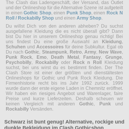
The Clash das Ladengeschäft, der Versand, das Outlet
und der Onlineshop für die Alternative Szene ist aufgeteilt
in einen
Gothic Shop
, einen
Punk Shop
, einen
Rock N
Roll / Rockabilly Shop
und einen
Army Shop
.
Du willst Dich von den anderen abheben? Du suchst
ausgefallene Kleidung die es nicht überall gibt? Dann
bist Du hier in unserem Onlineshop genau richtig! Bei
uns findest Du eine große Auswahl an
Kleidung
,
Schuhen
und
Accessoires
für deine Subkultur. Egal ob
Du nach
Gothic
,
Steampunk
,
Retro
,
Army
,
New Wave
,
Punk Rock
,
Emo
,
Death Metal
,
Fantasy
,
Grunge
,
Psychobilly
,
Rockabilly
oder
Rock n Roll
Kleidung
suchst, bei uns wirst du es bestimmt finden. Der The
Clash Store ist einer der größten und dienstältesten
Onlineshops für Gothic und Punk Rock Kleidung. Die
Firmenhistorie recht bis ins Jahr 1992 zurück. 1999
wurde dann der erste eigene Laden in Chemnitz eröffnet.
Wir haben ein riesiges Angebot und Warenlager, faire
Preise und kurze Lieferzeiten. Deshalb scheuen wir
keinen Vergleich mit anderen
Gothic
,
Punk
und
Rockabilly
Versänden.
Schwarz ist bunt genug! Alternative, rockige und
dunkle Bekleidung im Clash Gothicshop