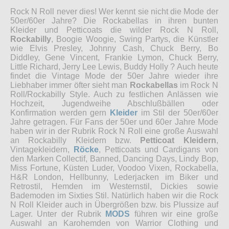
Rock N Roll never dies! Wer kennt sie nicht die Mode der
50er/60er Jahre? Die Rockabellas in ihren bunten
Kleider und Petticoats die wilder Rock N Roll,
Rockabilly
, Boogie Woogie, Swing Partys, die Künstler
wie Elvis Presley, Johnny Cash, Chuck Berry, Bo
Diddley, Gene Vincent, Frankie Lymon, Chuck Berry,
Little Richard, Jerry Lee Lewis, Buddy Holly ? Auch heute
findet die Vintage Mode der 50er Jahre wieder ihre
Liebhaber immer öfter sieht man
Rockabellas
im Rock N
Roll/Rockabilly Style. Auch zu festlichen Anlässen wie
Hochzeit, Jugendweihe Abschlußbällen oder
Konfirmation werden gern
Kleider
im Stil der 50er/60er
Jahre getragen. Für Fans der 50er und 60er Jahre Mode
haben wir in der Rubrik Rock N Roll eine große Auswahl
an Rockabilly Kleidern bzw.
Petticoat Kleidern
,
Vintagekleidern,
Röcke
, Petticoats und Cardigans von
den Marken Collectif, Banned, Dancing Days, Lindy Bop,
Miss Fortune, Küsten Luder, Voodoo Vixen, Rockabella,
H&R London, Hellbunny, Lederjacken im Biker und
Retrostil, Hemden im Westernstil, Dickies sowie
Bademoden im Sixties Stil. Natürlich haben wir die Rock
N Roll Kleider auch in Übergrößen bzw. bis Plussize auf
Lager. Unter der Rubrik
MODS
führen wir eine große
Auswahl an Karohemden von Warrior Clothing und