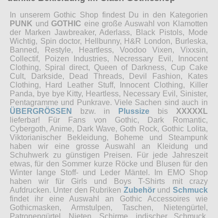
In unserem Gothic Shop findest Du in den Kategorien
PUNK
und
GOTHIC
eine große Auswahl von Klamotten
der Marken Jawbreaker, Aderlass, Black Pistols, Mode
Wichtig, Spin doctor, Hellbunny, H&R London, Burleska,
Banned, Restyle, Heartless, Voodoo Vixen, Vixxsin,
Collectif, Poizen Industries, Necressary Evil, Innocent
Clothing, Spiral direct, Queen of Darkness, Cup Cake
Cult, Darkside, Dead Threads, Devil Fashion, Kates
Clothing, Hard Leather Stuff, Innocent Clothing, Killer
Panda, bye bye Kitty, Heartless, Necessary Evil, Sinister,
Pentagramme und Punkrave. Viele Sachen sind auch in
ÜBERGRÖSSEN
bzw. in
Plussize
bis
XXXXXL
lieferbar! Für Fans von Gothic, Dark Romantic,
Cybergoth, Anime, Dark Wave, Goth Rock, Gothic Lolita,
Viktorianischer Bekleidung, Boheme und Steampunk
haben wir eine grosse Auswahl an Kleidung und
Schuhwerk zu günstigen Preisen. Für jede Jahreszeit
etwas, für den Sommer kurze Röcke und Blusen für den
Winter lange Stoff- und Leder Mäntel. Im EMO Shop
haben wir für Girls und Boys T-Shirts mit crazy
Aufdrucken. Unter den Rubriken
Zubehör
und
Schmuck
findet ihr eine Auswahl an Gothic Accessoires wie
Gothicmasken, Armstulpen, Taschen, Nietengürtel,
Patronengürtel, Nieten, Schirme, indischer Schmuck,