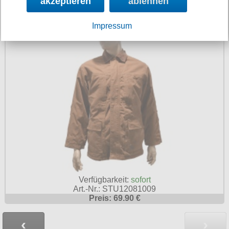
akzeptieren
ablehnen
Worker Jacke US Farmer Jacke Canvas
Impressum
Verfügbarkeit:
sofort
Art.-Nr.: STU12081009
Preis: 69.90 €
‹
›