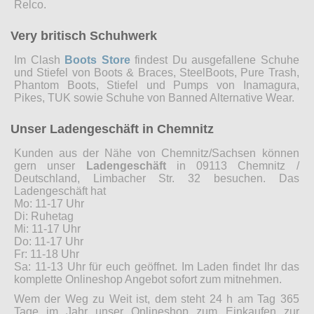
Relco.
Very britisch Schuhwerk
Im Clash
Boots Store
findest Du ausgefallene Schuhe
und Stiefel von Boots & Braces, SteelBoots, Pure Trash,
Phantom Boots, Stiefel und Pumps von Inamagura,
Pikes, TUK sowie Schuhe von Banned Alternative Wear.
Unser Ladengeschäft in Chemnitz
Kunden aus der Nähe von Chemnitz/Sachsen können
gern unser
Ladengeschäft
in 09113 Chemnitz /
Deutschland, Limbacher Str. 32 besuchen. Das
Ladengeschäft hat
Mo: 11-17 Uhr
Di: Ruhetag
Mi: 11-17 Uhr
Do: 11-17 Uhr
Fr: 11-18 Uhr
Sa: 11-13 Uhr für euch geöffnet. Im Laden findet Ihr das
komplette Onlineshop Angebot sofort zum mitnehmen.
Wem der Weg zu Weit ist, dem steht 24 h am Tag 365
Tage im Jahr unser Onlineshop zum Einkaufen zur