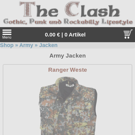
0.00 € | 0 Artikel
Shop
»
Army
»
Jacken
Suche
Army Jacken
Sprache:
Ranger Weste
Angebote
Sonderangebote
Kleidung/Gothic
Geschenketipps
alle Artikel
Punkrock
Gratis
Girlblusen
alle Artikel