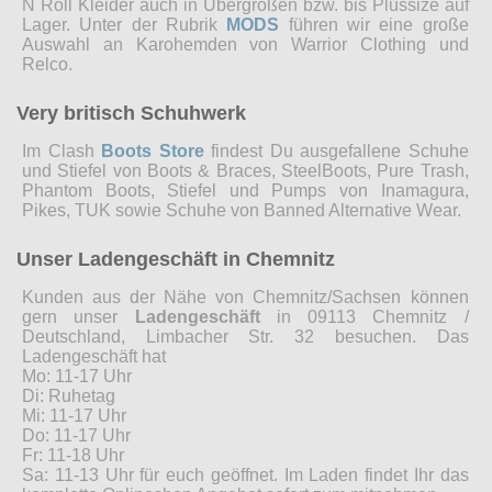
N Roll Kleider auch in Übergrößen bzw. bis Plussize auf
Lager. Unter der Rubrik
MODS
führen wir eine große
Auswahl an Karohemden von Warrior Clothing und
Relco.
Very britisch Schuhwerk
Im Clash
Boots Store
findest Du ausgefallene Schuhe
und Stiefel von Boots & Braces, SteelBoots, Pure Trash,
Phantom Boots, Stiefel und Pumps von Inamagura,
Pikes, TUK sowie Schuhe von Banned Alternative Wear.
Unser Ladengeschäft in Chemnitz
Kunden aus der Nähe von Chemnitz/Sachsen können
gern unser
Ladengeschäft
in 09113 Chemnitz /
Deutschland, Limbacher Str. 32 besuchen. Das
Ladengeschäft hat
Mo: 11-17 Uhr
Di: Ruhetag
Mi: 11-17 Uhr
Do: 11-17 Uhr
Fr: 11-18 Uhr
Sa: 11-13 Uhr für euch geöffnet. Im Laden findet Ihr das