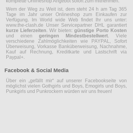
komplette Onlineshop Angebot sofort zum mitnehmen.
Wem der Weg zu Weit ist, dem steht 24 h am Tag 365
Tage im Jahr unser Onlineshop zum Einkaufen zur
Verfügung. Im World wide Web findet Ihr uns unter:
www.the-clash.de Unser Servicepartner DHL garantiert
kurze Lieferzeiten
. Wir bieten:
günstige Porto Kosten
und einen
geringen Mindestbestellwert
. Viele
verschiedene Zahlmöglichkeiten wie PAYPAL, Sofort
Überweisung, Vorkasse Banküberweisung, Nachnahme,
Kauf auf Rechnung, Kreditkarte und Lastschrift via
Paypal+.
Facebook & Social Media
Über ein „gefällt mir“ auf unserer Facebookseite von
möglichst vielen Gothgirls und Boys, Emogirls und Boys,
Punkgirls und Punkrockern würden wir uns freuen!