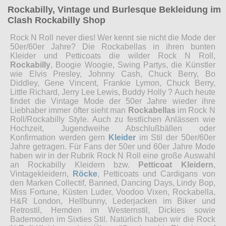
Rockabilly, Vintage und Burlesque Bekleidung im
Clash Rockabilly Shop
Rock N Roll never dies! Wer kennt sie nicht die Mode der
50er/60er Jahre? Die Rockabellas in ihren bunten
Kleider und Petticoats die wilder Rock N Roll,
Rockabilly
, Boogie Woogie, Swing Partys, die Künstler
wie Elvis Presley, Johnny Cash, Chuck Berry, Bo
Diddley, Gene Vincent, Frankie Lymon, Chuck Berry,
Little Richard, Jerry Lee Lewis, Buddy Holly ? Auch heute
findet die Vintage Mode der 50er Jahre wieder ihre
Liebhaber immer öfter sieht man
Rockabellas
im Rock N
Roll/Rockabilly Style. Auch zu festlichen Anlässen wie
Hochzeit, Jugendweihe Abschlußbällen oder
Konfirmation werden gern
Kleider
im Stil der 50er/60er
Jahre getragen. Für Fans der 50er und 60er Jahre Mode
haben wir in der Rubrik Rock N Roll eine große Auswahl
an Rockabilly Kleidern bzw.
Petticoat Kleidern
,
Vintagekleidern,
Röcke
, Petticoats und Cardigans von
den Marken Collectif, Banned, Dancing Days, Lindy Bop,
Miss Fortune, Küsten Luder, Voodoo Vixen, Rockabella,
H&R London, Hellbunny, Lederjacken im Biker und
Retrostil, Hemden im Westernstil, Dickies sowie
Bademoden im Sixties Stil. Natürlich haben wir die Rock