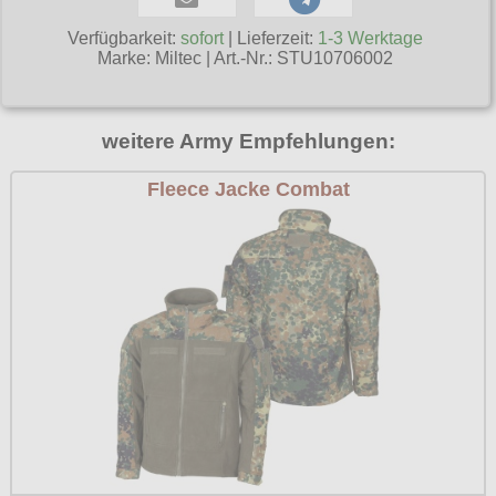
Poizen Industries
Verfügbarkeit:
sofort
| Lieferzeit:
1-3 Werktage
Gothic Shop
Marke:
Miltec
|
Art.-Nr.: STU10706002
Queen of Darkness
Hot Rod
Relco
Punkrock
weitere Army Empfehlungen:
Restyle
Rockabilly
Rockabella
Fleece Jacke Combat
Mods
Sinister
Spin Doctor
Surplus
Vixxsin
Voodoo Vixen
Warrior Clothing