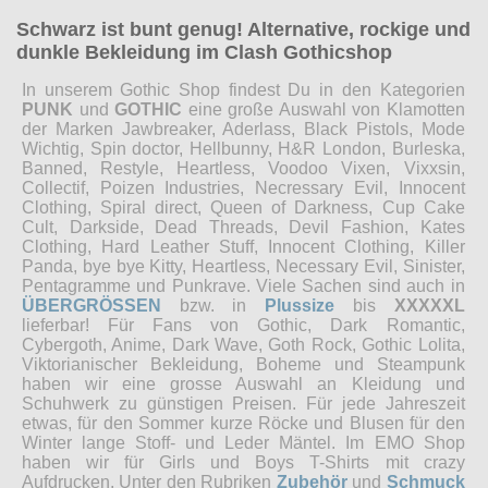
Schwarz ist bunt genug! Alternative, rockige und
dunkle Bekleidung im Clash Gothicshop
In unserem Gothic Shop findest Du in den Kategorien
PUNK
und
GOTHIC
eine große Auswahl von Klamotten
der Marken Jawbreaker, Aderlass, Black Pistols, Mode
Wichtig, Spin doctor, Hellbunny, H&R London, Burleska,
Banned, Restyle, Heartless, Voodoo Vixen, Vixxsin,
Collectif, Poizen Industries, Necressary Evil, Innocent
Clothing, Spiral direct, Queen of Darkness, Cup Cake
Cult, Darkside, Dead Threads, Devil Fashion, Kates
Clothing, Hard Leather Stuff, Innocent Clothing, Killer
Panda, bye bye Kitty, Heartless, Necessary Evil, Sinister,
Pentagramme und Punkrave. Viele Sachen sind auch in
ÜBERGRÖSSEN
bzw. in
Plussize
bis
XXXXXL
lieferbar! Für Fans von Gothic, Dark Romantic,
Cybergoth, Anime, Dark Wave, Goth Rock, Gothic Lolita,
Viktorianischer Bekleidung, Boheme und Steampunk
haben wir eine grosse Auswahl an Kleidung und
Schuhwerk zu günstigen Preisen. Für jede Jahreszeit
etwas, für den Sommer kurze Röcke und Blusen für den
Winter lange Stoff- und Leder Mäntel. Im EMO Shop
haben wir für Girls und Boys T-Shirts mit crazy
Aufdrucken. Unter den Rubriken
Zubehör
und
Schmuck