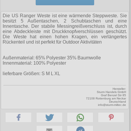
Zubehör
Männerhosen
M
Festivals
Ohrhänger
Warenkorb ( 0 | 0.00 € )
für die Beine
Verschiedenes
Brandit
Männerjacken & Westen
L
Rune Charms
Die US Ranger Weste ist eine wärmende Steppweste. Sie
Wave Gotik Treffen
Social Media:
für die Haare
--------------
Burleska
besitzt 5 Außentaschen, 2 Schubtaschen und eine
Männermäntel
XL
Innentasche. Der stabile Messingreißverschluss ist, durch
M’era Luna Festival
Geldbörsen
gesamt: 0.00 €
Collectif
eine Abdeckleiste mit Druckknopfverschlüssen geschützt.
Männershirts kurzam
XXL
Die Weste hat einen hohen Kragen, ein verlängertes
Amphi Festival
Gürtel
Cup Cake Cult
Rückenteil und ist perfekt für Outdoor Aktivitäten
Männershirts langarm
XXXL
Kleidung
Halsbänder
Dead Threads
Mittelalter
XXXXL
Außenmaterial: 65% Polyester 35% Baumwolle
Bademoden
Handschuhe
Dracula Clothing
Innenmaterial: 100% Polyester
XXXXXL
Bauchtaschen
Mützen
Hellbunny
lieferbare Größen: S M L XL
XXXXXXL
Jogginghosen
Stiefelbänder
Jawbreaker
Hersteller:
Outdoorbekleidung
Taschen
Sturm Handels GmbH
Miltec
Graf Benzel Str 85
72108 Rottenburg am Neckar
Petticoats
Tücher
Deutschland
Necessary Evil
info@sturm-miltec.de
Poloshirts
Verschiedenes
Pentagramme
T-Shirts
Phaze
Begriffe