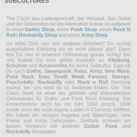
SUBCULTURES
The Clash das Ladengeschäft, der Versand, das Outlet
und der Onlineshop für die Alternative Szene ist aufgeteilt
in einen
Gothic Shop
, einen
Punk Shop
, einen
Rock N
Roll / Rockabilly Shop
und einen
Army Shop
.
Du willst Dich von den anderen abheben? Du suchst
ausgefallene Kleidung die es nicht überall gibt? Dann
bist Du hier in unserem Onlineshop genau richtig! Bei
uns findest Du eine große Auswahl an
Kleidung
,
Schuhen
und
Accessoires
für deine Subkultur. Egal ob
Du nach
Gothic
,
Steampunk
,
Retro
,
Army
,
New Wave
,
Punk Rock
,
Emo
,
Death Metal
,
Fantasy
,
Grunge
,
Psychobilly
,
Rockabilly
oder
Rock n Roll
Kleidung
suchst, bei uns wirst du es bestimmt finden. Der The
Clash Store ist einer der größten und dienstältesten
Onlineshops für Gothic und Punk Rock Kleidung. Die
Firmenhistorie recht bis ins Jahr 1992 zurück. 1999
wurde dann der erste eigene Laden in Chemnitz eröffnet.
Wir haben ein riesiges Angebot und Warenlager, faire
Preise und kurze Lieferzeiten. Deshalb scheuen wir
keinen Vergleich mit anderen
Gothic
,
Punk
und
Rockabilly
Versänden.