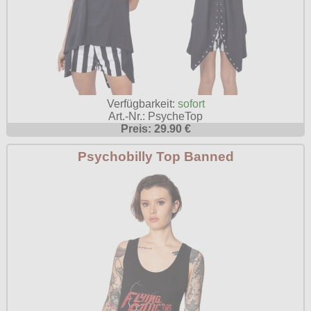
Verfügbarkeit:
sofort
Art.-Nr.: PsycheTop
Preis: 29.90 €
Psychobilly Top Banned