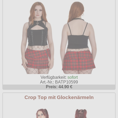
Poizen Industries
Gothic Shop
Queen of Darkness
Hot Rod
Relco
Punkrock
Restyle
Rockabilly
Rockabella
Mods
Sinister
Spin Doctor
Surplus
Verfügbarkeit:
sofort
Vixxsin
Art.-Nr.: BATP10599
Preis: 44.90 €
Voodoo Vixen
Crop Top mit Glockenärmeln
Warrior Clothing