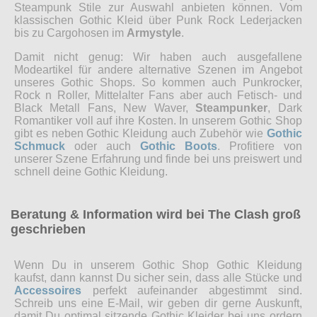
Steampunk Stile zur Auswahl anbieten können. Vom
klassischen Gothic Kleid über Punk Rock Lederjacken
bis zu Cargohosen im
Armystyle
.
Damit nicht genug: Wir haben auch ausgefallene
Modeartikel für andere alternative Szenen im Angebot
unseres Gothic Shops. So kommen auch Punkrocker,
Rock n Roller, Mittelalter Fans aber auch Fetisch- und
Black Metall Fans, New Waver,
Steampunker
, Dark
Romantiker voll auf ihre Kosten. In unserem Gothic Shop
gibt es neben Gothic Kleidung auch Zubehör wie
Gothic
Schmuck
oder auch
Gothic Boots
. Profitiere von
unserer Szene Erfahrung und finde bei uns preiswert und
schnell deine Gothic Kleidung.
Beratung & Information wird bei The Clash groß
geschrieben
Wenn Du in unserem Gothic Shop Gothic Kleidung
kaufst, dann kannst Du sicher sein, dass alle Stücke und
Accessoires
perfekt aufeinander abgestimmt sind.
Schreib uns eine E-Mail, wir geben dir gerne Auskunft,
damit Du optimal sitzende Gothic Kleider bei uns ordern