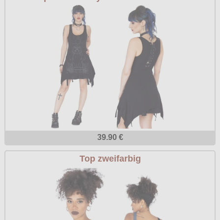
Poizen Industries
Gothic Shop
Queen of Darkness
Hot Rod
Relco
Punkrock
Restyle
Rockabilly
Rockabella
Mods
Sinister
Spin Doctor
Surplus
39.90 €
Vixxsin
Top zweifarbig
Voodoo Vixen
Warrior Clothing