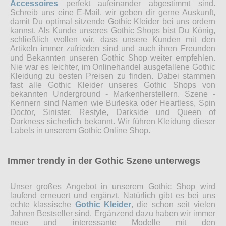
Accessoires
perfekt aufeinander abgestimmt sind.
Schreib uns eine E-Mail, wir geben dir gerne Auskunft,
damit Du optimal sitzende Gothic Kleider bei uns ordern
kannst. Als Kunde unseres Gothic Shops bist Du König,
schließlich wollen wir, dass unsere Kunden mit den
Artikeln immer zufrieden sind und auch ihren Freunden
und Bekannten unseren Gothic Shop weiter empfehlen.
Nie war es leichter, im Onlinehandel ausgefallene Gothic
Kleidung zu besten Preisen zu finden. Dabei stammen
fast alle Gothic Kleider unseres Gothic Shops von
bekannten Underground - Markenherstellern. Szene -
Kennern sind Namen wie Burleska oder Heartless, Spin
Doctor, Sinister, Restyle, Darkside und Queen of
Darkness sicherlich bekannt. Wir führen Kleidung dieser
Labels in unserem Gothic Online Shop.
Immer trendy in der Gothic Szene unterwegs
Unser großes Angebot in unserem Gothic Shop wird
laufend erneuert und ergänzt. Natürlich gibt es bei uns
echte klassische
Gothic Kleider
, die schon seit vielen
Jahren Bestseller sind. Ergänzend dazu haben wir immer
neue und interessante Modelle mit den