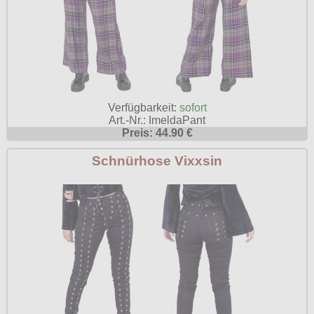
Verfügbarkeit:
sofort
Art.-Nr.: ImeldaPant
Preis: 44.90 €
Schnürhose Vixxsin