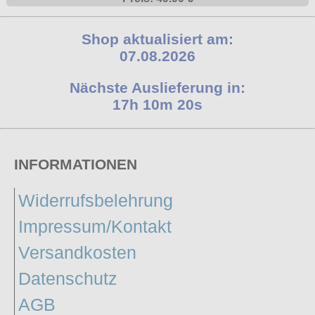
Shop aktualisiert am:
07.08.2026
Nächste Auslieferung in:
17h 10m 19s
INFORMATIONEN
Widerrufsbelehrung
Impressum/Kontakt
Versandkosten
Datenschutz
AGB