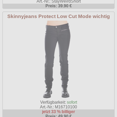
Art.-Nr.: StayWeirdShort
Preis: 39.90 €
Skinnyjeans Protect Low Cut Mode wichtig
Verfügbarkeit:
sofort
Art.-Nr.: M16710100
jetzt 33 % billiger
Preis: 49.90 €