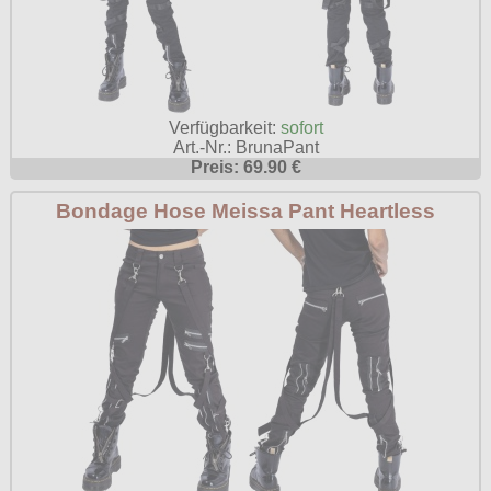
Zubehör
Männerhosen
M
Festivals
Ohrhänger
Warenkorb ( 0 | 0.00 € )
für die Beine
Verschiedenes
Brandit
Männerjacken & Westen
L
Rune Charms
Wave Gotik Treffen
Social Media:
für die Haare
--------------
Burleska
Männermäntel
XL
M’era Luna Festival
Geldbörsen
gesamt: 0.00 €
Collectif
Verfügbarkeit:
sofort
Männershirts kurzam
XXL
Amphi Festival
Gürtel
Art.-Nr.: BrunaPant
Cup Cake Cult
Preis: 69.90 €
Männershirts langarm
XXXL
Kleidung
Halsbänder
Dead Threads
Mittelalter
Bondage Hose Meissa Pant Heartless
XXXXL
Bademoden
Handschuhe
Dracula Clothing
XXXXXL
Bauchtaschen
Mützen
Hellbunny
XXXXXXL
Jogginghosen
Stiefelbänder
Jawbreaker
Outdoorbekleidung
Taschen
Miltec
Petticoats
Tücher
Necessary Evil
Poloshirts
Verschiedenes
Pentagramme
T-Shirts
Phaze
Begriffe