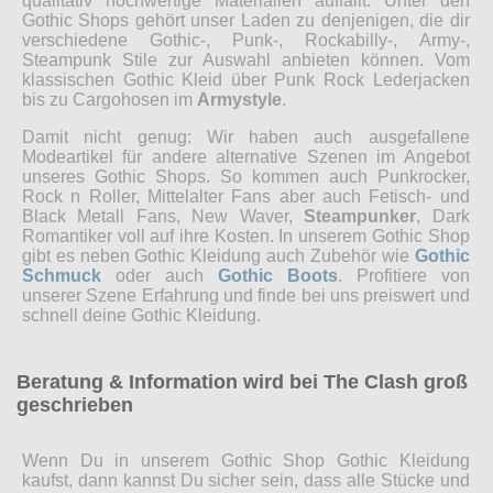
qualitativ hochwertige Materialien auffällt. Unter den
Gothic Shops gehört unser Laden zu denjenigen, die dir
verschiedene Gothic-, Punk-, Rockabilly-, Army-,
Steampunk Stile zur Auswahl anbieten können. Vom
klassischen Gothic Kleid über Punk Rock Lederjacken
bis zu Cargohosen im
Armystyle
.
Damit nicht genug: Wir haben auch ausgefallene
Modeartikel für andere alternative Szenen im Angebot
unseres Gothic Shops. So kommen auch Punkrocker,
Rock n Roller, Mittelalter Fans aber auch Fetisch- und
Black Metall Fans, New Waver,
Steampunker
, Dark
Romantiker voll auf ihre Kosten. In unserem Gothic Shop
gibt es neben Gothic Kleidung auch Zubehör wie
Gothic
Schmuck
oder auch
Gothic Boots
. Profitiere von
unserer Szene Erfahrung und finde bei uns preiswert und
schnell deine Gothic Kleidung.
Beratung & Information wird bei The Clash groß
geschrieben
Wenn Du in unserem Gothic Shop Gothic Kleidung
kaufst, dann kannst Du sicher sein, dass alle Stücke und