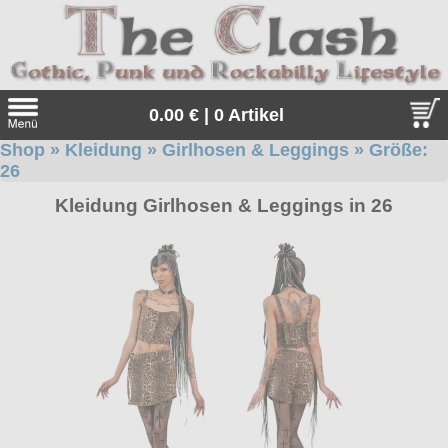
0.00 € | 0 Artikel
Shop
»
Kleidung
»
Girlhosen & Leggings
» Größe:
Suche
26
Sprache:
Kleidung Girlhosen & Leggings in 26
Angebote
Sonderangebote
Kleidung/Gothic
Geschenketipps
alle Artikel
Punkrock
Gratis
Girlblusen
alle Artikel