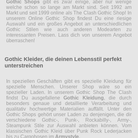
Gothic Shops
gibt es zwar einige, aber nur wenige
welche schon so lange am Markt sind. Seit 1992 am
Markt und seit 1999 online als The Clash Gothic Shop! In
unserem Online Gothic Shop findest Du eine riesige
Auswahl und ein großes Angebot an unterschiedlichen
Gothic Stilen wie auch anderen Modearten zu
interessanten Preisen. Lass dich von unserem Angebot
überraschen!
Gothic Kleider, die deinen Lebensstil perfekt
unterstreichen
In speziellen Geschäften gibt es spezielle Kleidung für
spezielle Menschen. Unserer Shop wäre so ein
spezieller Laden. In unserem Gothic Shop The Clash
findst Du ausgefallene
Gothic Kleidung
, die durch
besonders genaue und detaillierte Verarbeitung und
qualitativ hochwertige Materialien auffällt. Unter den
Gothic Shops gehört unser Laden zu denjenigen, die dir
verschiedene Gothic-, Punk-, Rockabilly-, Army-,
Steampunk Stile zur Auswahl anbieten können. Vom
klassischen Gothic Kleid über Punk Rock Lederjacken
bis zu Cargohosen im
Armystyle
.