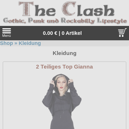
0.00 € | 0 Artikel
Shop
»
Kleidung
Suche
Kleidung
Sprache:
2 Teiliges Top Gianna
Angebote
Sonderangebote
Kleidung/Gothic
Geschenketipps
alle Artikel
Punkrock
Gratis
Girlblusen
alle Artikel