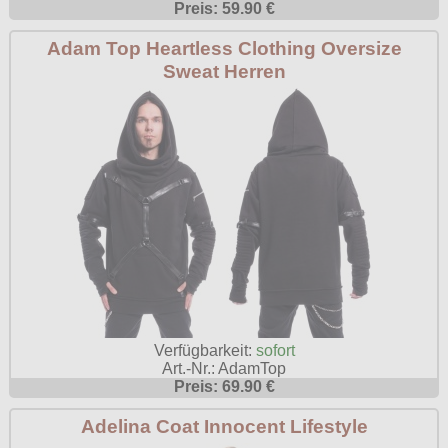
Preis: 59.90 €
Poizen Industries
Gothic Shop
Adam Top Heartless Clothing Oversize
Queen of Darkness
Sweat Herren
Hot Rod
Relco
Punkrock
Restyle
Rockabilly
Rockabella
Mods
Sinister
Spin Doctor
Surplus
Vixxsin
Voodoo Vixen
Verfügbarkeit:
sofort
Art.-Nr.: AdamTop
Warrior Clothing
Preis: 69.90 €
Adelina Coat Innocent Lifestyle