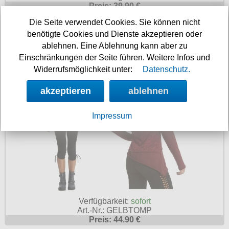
Preis: 39.90 €
Die Seite verwendet Cookies. Sie können nicht
Asymetrisches Top im Elfen und
benötigte Cookies und Dienste akzeptieren oder
Feenpunk Look
ablehnen. Eine Ablehnung kann aber zu
Einschränkungen der Seite führen. Weitere Infos und
Widerrufsmöglichkeit unter:
Datenschutz.
akzeptieren
ablehnen
Impressum
Verfügbarkeit:
sofort
Art.-Nr.: GELBTOMP
Preis: 44.90 €