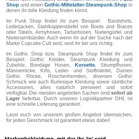
Shop
und einen
Gothic-Mittelalter-Steampunk-Shop
in
denen ihr tolle Kleidung finden könnt.
Im Punk Shop findet ihr zum Beispiel: Bandshirts,
Lederjacken, Stahlkappenstiefel von Boots and Braces
oder Steels, Armyhosen, Tartanhosen, Nietengürtel und
Nietenarmbänder. Auch wenn ihr auf der Suche nach der
Marke Cupcake Cult seid, seid ihr bei uns richtig.
Im Gothic Shop bzw. Steampunk Shop findet ihr zum
Beispiel: Gothic Kleider, Steampunk Kleidung und
Zubehör, Bondage Hosen,
Korsetts
, Strumpfhosen,
Männerröcke, Kilts, Leder- und Stoffmäntel, Damen
Gothic Röcke, Rüschenhemden, diversen Gothic
Schmuck wie auch Burlesque Kleidung sowie sämtliche
Accessoires, alles natürlich preiswert und sofort
verfügbar. Die meisten angeboten Sachen sind
sofort ab
Lager
lieferbar. Durch unseren Logistikpartner DHL ist
eine schnelle Lieferung garantiert.
Lasst euch von unserem großen Angebot überraschen,
für jeden Geschmack ist garantiert etwas dabei!