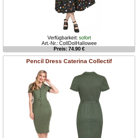
Poizen Industries
Gothic Shop
Queen of Darkness
Hot Rod
Relco
Punkrock
Verfügbarkeit:
sofort
Restyle
Art.-Nr.: CollDolHallowee
Rockabilly
Preis: 74.90 €
Rockabella
Mods
Pencil Dress Caterina Collectif
Sinister
Spin Doctor
Surplus
Vixxsin
Voodoo Vixen
Warrior Clothing