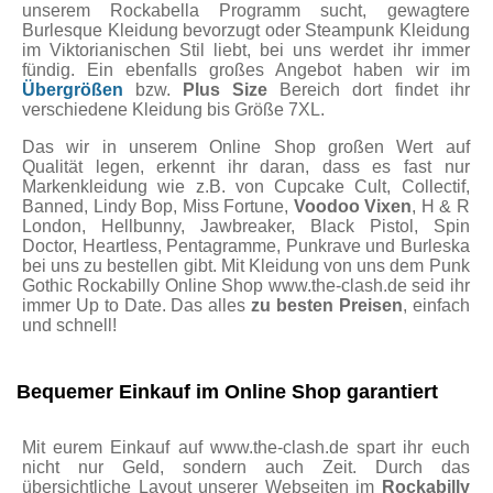
unserem Rockabella Programm sucht, gewagtere
Burlesque Kleidung bevorzugt oder Steampunk Kleidung
im Viktorianischen Stil liebt, bei uns werdet ihr immer
fündig. Ein ebenfalls großes Angebot haben wir im
Übergrößen
bzw.
Plus Size
Bereich dort findet ihr
verschiedene Kleidung bis Größe 7XL.
Das wir in unserem Online Shop großen Wert auf
Qualität legen, erkennt ihr daran, dass es fast nur
Markenkleidung wie z.B. von Cupcake Cult, Collectif,
Banned, Lindy Bop, Miss Fortune,
Voodoo Vixen
, H & R
London, Hellbunny, Jawbreaker, Black Pistol, Spin
Doctor, Heartless, Pentagramme, Punkrave und Burleska
bei uns zu bestellen gibt. Mit Kleidung von uns dem Punk
Gothic Rockabilly Online Shop www.the-clash.de seid ihr
immer Up to Date. Das alles
zu besten Preisen
, einfach
und schnell!
Bequemer Einkauf im Online Shop garantiert
Mit eurem Einkauf auf www.the-clash.de spart ihr euch
nicht nur Geld, sondern auch Zeit. Durch das
übersichtliche Layout unserer Webseiten im
Rockabilly