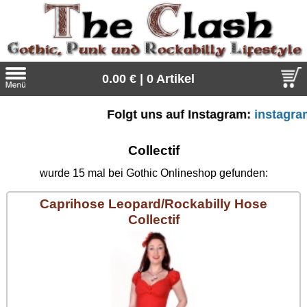
0.00 € | 0 Artikel
Folgt uns auf Instagram:
instagram.co
Suche
Sprache:
Collectif
wurde 15 mal bei Gothic Onlineshop gefunden:
Caprihose Leopard/Rockabilly Hose
Angebote
Collectif
Sonderangebote
Kleidung/Gothic
Geschenketipps
alle Artikel
Punkrock
Gratis
Girlblusen
alle Artikel