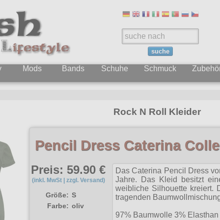
suche
y
Mods
Bands
Schuhe
Schmuck
Zubehö
Rock N Roll Kleider
Pencil Dress Caterina Colle
Preis: 59.90 €
Das Caterina Pencil Dress von
Jahre. Das Kleid besitzt ei
(inkl. MwSt | zzgl. Versand)
weibliche Silhouette kreiert.
Größe:
S
tragenden Baumwollmischung
Farbe:
oliv
97% Baumwolle 3% Elasthan