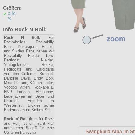
Größen:
alle
S
Info Rock N Roll:
Rock N Roll:
Für
Rockabellas, Rockabilly
Fans, Burlesque-, Fifties-
und Sixties Fans haben wir
Rockabilly Kleider bzw.
Petticoat Kleider,
Vintagekleider, Röcke,
Petticoats und Cardigans
von den Collectif, Banned-
Dancing Days, Lindy Bop,
Miss Fortune, Küsten Luder,
Voodoo Vixen, Rockabella,
H&R London, Hellbunny,
Lederjacken im Biker und
Retrostil, Hemden im
Westernstil, Dickies sowie
Bademoden im Sixties Stil.
Rock ’n’ Roll
(kurz für Rock
and Roll) ist ein nicht klar
umrissener Begriff für eine
Swingkleid Alba im Sti
US-amerikanische