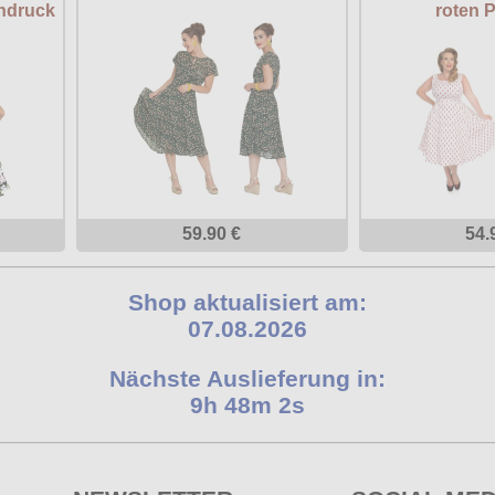
endruck
roten 
59.90 €
54.
Shop aktualisiert am:
07.08.2026
Nächste Auslieferung in:
9h 48m 1s