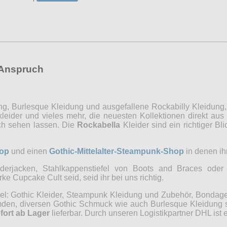
 Anspruch
ng, Burlesque Kleidung und ausgefallene Rockabilly Kleidung
eider und vieles mehr, die neuesten Kollektionen direkt aus
ich sehen lassen. Die
Rockabella
Kleider sind ein richtiger 
op
und einen
Gothic-Mittelalter-Steampunk-Shop
in denen ihr
erjacken, Stahlkappenstiefel von Boots and Braces oder 
 Cupcake Cult seid, seid ihr bei uns richtig.
iel: Gothic Kleider, Steampunk Kleidung und Zubehör, Bonda
n, diversen Gothic Schmuck wie auch Burlesque Kleidung sow
fort ab Lager
lieferbar. Durch unseren Logistikpartner DHL ist e