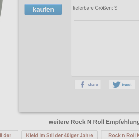
lieferbare Größen: S
kaufen
share
tweet
weitere Rock N Roll Empfehlun
l der
Kleid im Stil der 40iger Jahre
Rock n Roll K