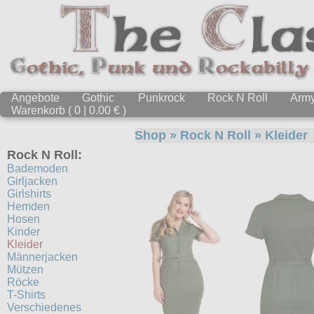
Angebote
Gothic
Punkrock
Rock N Roll
Arm
Warenkorb ( 0 | 0.00 € )
Shop
»
Rock N Roll
»
Kleider
Rock N Roll:
Bademoden
Girljacken
Girlshirts
Hemden
Hosen
Kinder
Kleider
Männerjacken
Mützen
Röcke
T-Shirts
Verschiedenes