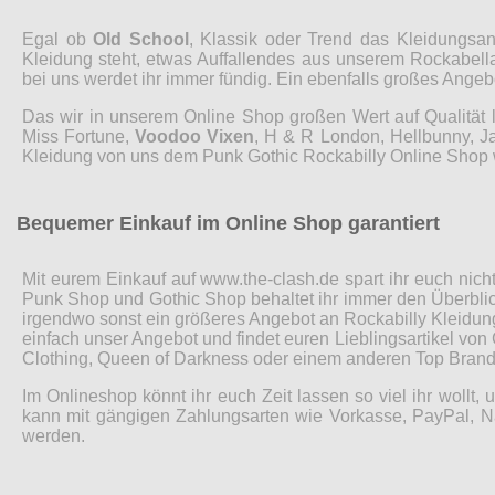
Egal ob
Old School
, Klassik oder Trend das Kleidungsa
Kleidung steht, etwas Auffallendes aus unserem Rockabell
bei uns werdet ihr immer fündig. Ein ebenfalls großes Ange
Das wir in unserem Online Shop großen Wert auf Qualität l
Miss Fortune,
Voodoo Vixen
, H & R London, Hellbunny, Ja
Kleidung von uns dem Punk Gothic Rockabilly Online Shop w
Bequemer Einkauf im Online Shop garantiert
Mit eurem Einkauf auf www.the-clash.de spart ihr euch nich
Punk Shop und Gothic Shop behaltet ihr immer den Überblick. 
irgendwo sonst ein größeres Angebot an Rockabilly Kleidung
einfach unser Angebot und findet euren Lieblingsartikel von 
Clothing, Queen of Darkness oder einem anderen Top Brand
Im Onlineshop könnt ihr euch Zeit lassen so viel ihr wollt
kann mit gängigen Zahlungsarten wie Vorkasse, PayPal, N
werden.