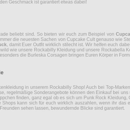
den Geschmack ist garantiert etwas dabei!
rade beliebt sind. So bieten wir euch zum Beispiel von
Cupca
r immer die neuesten Sachen von Cupcake Cult genauso wie Ste
uck
, damit Euer Outfit wirklich stilecht ist. Wir helfen euch da
 wild wie unsere Rockabilly Kleidung und unsere Rockabella Ko
besonders die Burleska Corsagen bringen Euren Körper in Form
ie
Markenkleidung in unserem Rockabilly Shop! Auch bei Top-Marke
ise, regelmäßige Sonderangebote können den Einkauf bei uns 
pchen finden, ganz egal ob es sich um Punk Rock Kleidung, 
 Shops kann sich für euch wirklich auszahlen, wenn ihr das 
 Freunden sehen lassen, bewundernde Blicke sind garantiert.