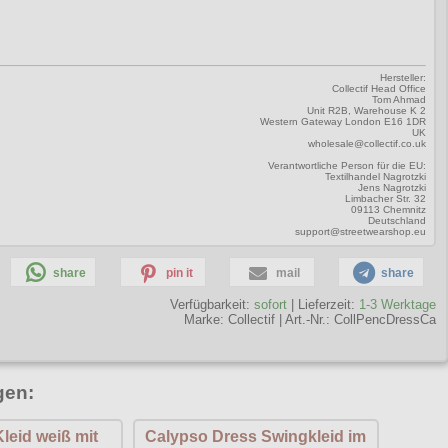
Hersteller:
Collectif Head Office
Tom Ahmad
Unit R2B, Warehouse K 2
Western Gateway London E16 1DR
UK
wholesale@collectif.co.uk
Verantwortliche Person für die EU:
Textilhandel Nagrotzki
Jens Nagrotzki
Limbacher Str. 32
09113 Chemnitz
Deutschland
support@streetwearshop.eu
share
pin it
mail
share
Verfügbarkeit:
sofort
| Lieferzeit:
1-3 Werktage
Marke:
Collectif
|
Art.-Nr.: CollPencDressCa
gen:
leid weiß mit
Calypso Dress Swingkleid im