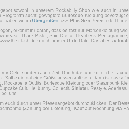
ngebot sowohl in unserem Rockabilly Shop wie auch in unser
a Programm sucht, gewagtere Burlesque Kleidung bevorzugt ode
bot haben wir im
Übergrößen
bzw.
Plus Size
Bereich dort finde
egen, erkennt ihr daran, dass es fast nur Markenkleidung wie 
wbreaker, Black Pistol, Spin Doctor, Heartless, Pentagramme, 
ww.the-clash.de seid ihr immer Up to Date. Das alles
zu best
t nur Geld, sondern auch Zeit. Durch das übersichtliche Layo
Sollte einmal eine Größe ausverkauft sein, dann ist das sofort 
, Rockabella Outfits, Burlesque Kleidung oder Steampunk Kleid
Cupcake Cult, Hellbunny, Collectif,
Sinister
, Restyle, Aderlass
 bei uns.
, um euch durch unser Riesenangebot durchzuklicken. Der Beste
achnahme (Zahlung bei Lieferung), Kauf auf Rechnung via Pay