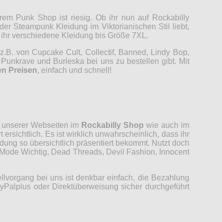
em Punk Shop ist riesig. Ob ihr nun auf Rockabilly
r Steampunk Kleidung im Viktorianischen Stil liebt,
t ihr verschiedene Kleidung bis Größe 7XL.
z.B. von Cupcake Cult, Collectif, Banned, Lindy Bop,
Punkrave und Burleska bei uns zu bestellen gibt. Mit
en Preisen
, einfach und schnell!
ut unserer Webseiten im
Rockabilly Shop
wie auch im
ersichtlich. Es ist wirklich unwahrscheinlich, dass ihr
ung so übersichtlich präsentiert bekommt. Nutzt doch
, Mode Wichtig, Dead Threads, Devil Fashion, Innocent
llvorgang bei uns ist denkbar einfach, die Bezahlung
Palplus oder Direktüberweisung sicher durchgeführt