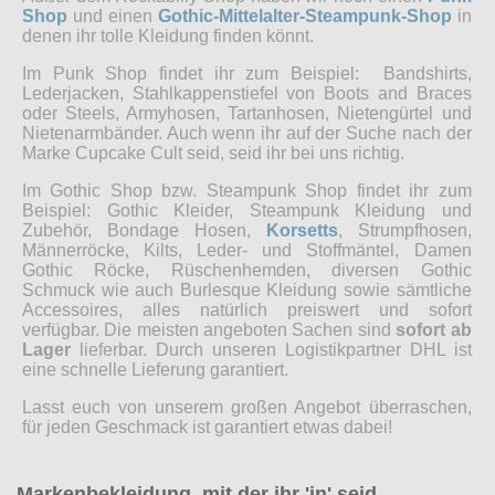
Shop
und einen
Gothic-Mittelalter-Steampunk-Shop
in
denen ihr tolle Kleidung finden könnt.
Im Punk Shop findet ihr zum Beispiel: Bandshirts,
Lederjacken, Stahlkappenstiefel von Boots and Braces
oder Steels, Armyhosen, Tartanhosen, Nietengürtel und
Nietenarmbänder. Auch wenn ihr auf der Suche nach der
Marke Cupcake Cult seid, seid ihr bei uns richtig.
Im Gothic Shop bzw. Steampunk Shop findet ihr zum
Beispiel: Gothic Kleider, Steampunk Kleidung und
Zubehör, Bondage Hosen,
Korsetts
, Strumpfhosen,
Männerröcke, Kilts, Leder- und Stoffmäntel, Damen
Gothic Röcke, Rüschenhemden, diversen Gothic
Schmuck wie auch Burlesque Kleidung sowie sämtliche
Accessoires, alles natürlich preiswert und sofort
verfügbar. Die meisten angeboten Sachen sind
sofort ab
Lager
lieferbar. Durch unseren Logistikpartner DHL ist
eine schnelle Lieferung garantiert.
Lasst euch von unserem großen Angebot überraschen,
für jeden Geschmack ist garantiert etwas dabei!
Markenbekleidung, mit der ihr 'in' seid