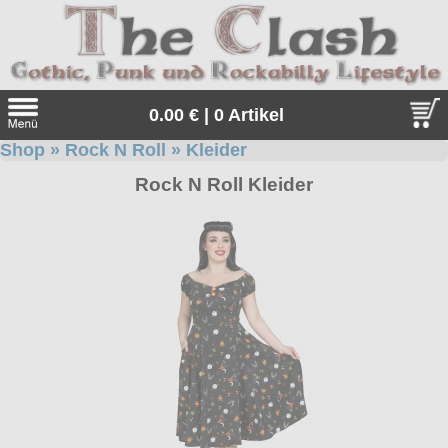
0.00 € | 0 Artikel
Shop
»
Rock N Roll
»
Kleider
Suche
Rock N Roll Kleider
Sprache:
Angebote
Sonderangebote
Kleidung/Gothic
Geschenketipps
alle Artikel
Punkrock
Gratis
Girlblusen
alle Artikel