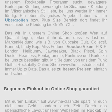
unserem Rockabella Programm sucht, gewagtere
Burlesque Kleidung bevorzugt oder Steampunk Kleidung
im Viktorianischen Stil liebt, bei uns werdet ihr immer
fündig. Ein ebenfalls großes Angebot haben wir im
Übergrößen
bzw.
Plus Size
Bereich dort findet ihr
verschiedene Kleidung bis Größe 7XL.
Das wir in unserem Online Shop großen Wert auf
Qualität legen, erkennt ihr daran, dass es fast nur
Markenkleidung wie z.B. von Cupcake Cult, Collectif,
Banned, Lindy Bop, Miss Fortune,
Voodoo Vixen
, H & R
London, Hellbunny, Jawbreaker, Black Pistol, Spin
Doctor, Heartless, Pentagramme, Punkrave und Burleska
bei uns zu bestellen gibt. Mit Kleidung von uns dem Punk
Gothic Rockabilly Online Shop www.the-clash.de seid ihr
immer Up to Date. Das alles
zu besten Preisen
, einfach
und schnell!
Bequemer Einkauf im Online Shop garantiert
Mit eurem Einkauf auf www.the-clash.de spart ihr euch
nicht nur Geld, sondern auch Zeit. Durch das
übersichtliche Layout unserer Webseiten im
Rockabilly