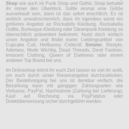
Shop
wie auch im Punk Shop und Gothic Shop behaltet
ihr immer den Überblick. Sollte einmal eine Größe
ausverkauft sein, dann ist das sofort ersichtlich. Es ist
wirklich unwahrscheinlich, dass ihr irgendwo sonst ein
größeres Angebot an Rockabilly Kleidung, Rockabella
Outfits, Burlesque Kleidung oder Steampunk Kleidung so
übersichtlich präsentiert bekommt. Nutzt doch einfach
unser Angebot und findet euren Lieblingsartikel von
Cupcake Cult, Hellbunny, Collectif,
Sinister
, Restyle,
Aderlass, Mode Wichtig, Dead Threads, Devil Fashion,
Innocent Clothing, Queen of Darkness oder einem
anderen Top Brand bei uns.
Im Onlineshop könnt ihr euch Zeit lassen so viel ihr wollt,
um euch durch unser Riesenangebot durchzuklicken.
Der Bestellvorgang bei uns ist denkbar einfach, die
Bezahlung kann mit gängigen Zahlungsarten wie
Vorkasse, PayPal, Nachnahme (Zahlung bei Lieferung),
Kauf auf Rechnung via PayPalplus oder
Direktüberweisung sicher durchgeführt werden.