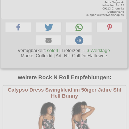
Jens Nagrotzki
Poizen Industries
Limbacher Str. 32
09113 Chemnitz
Gothic Shop
Deutschland
support@streetwearshop.eu
Queen of Darkness
Hot Rod
Relco
Punkrock
Restyle
Rockabilly
Rockabella
Verfügbarkeit:
sofort
| Lieferzeit:
1-3 Werktage
Mods
Marke:
Collectif
|
Art.-Nr.: CollDolHallowee
Sinister
Spin Doctor
weitere Rock N Roll Empfehlungen:
Surplus
Vixxsin
Calypso Dress Swingkleid im 50iger Jahre Stil
Hell Bunny
Voodoo Vixen
Warrior Clothing