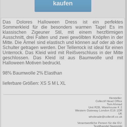
Zubehör
kaufen
Männerhosen
M
Festivals
Ohrhänger
Warenkorb ( 0 | 0.00 € )
für die Beine
Verschiedenes
Brandit
Männerjacken & Westen
L
Rune Charms
Wave Gotik Treffen
Social Media:
für die Haare
--------------
Burleska
Das Dolores Halloween Dress ist ein perfektes
Männermäntel
XL
M’era Luna Festival
Sommerkleid für die besonders warmen Tage! Es im
Geldbörsen
gesamt: 0.00 €
Collectif
klassischen Zigeuner Stil, mit einem herzförmigen
Männershirts kurzam
XXL
Amphi Festival
Ausschnitt, drei Falten und zwei gewölbten Knöpfen in der
Gürtel
Cup Cake Cult
Mitte. Die Ärmel sind elastisch und können auf oder ab der
Männershirts langarm
XXXL
Kleidung
Schulter getragen werden. Der Tellerrock ist ideal für einen
Halsbänder
Dead Threads
Unterrock. Das Kleid wird mit Reißverschluss in der Mitte
Mittelalter
XXXXL
Bademoden
geschlossen. Das Kleid ist aus Baumwolle und mit
Handschuhe
Dracula Clothing
Halloween Motiven bedruckt.
XXXXXL
Bauchtaschen
Mützen
Hellbunny
98% Baumwolle 2% Elasthan
XXXXXXL
Jogginghosen
Stiefelbänder
Jawbreaker
lieferbare Größen: XS S M L XL
Outdoorbekleidung
Taschen
Miltec
Petticoats
Hersteller:
Tücher
Collectif Head Office
Necessary Evil
Tom Ahmad
Unit R2B, Warehouse K 2
Poloshirts
Verschiedenes
Western Gateway London E16 1DR
Pentagramme
UK
wholesale@collectif.co.uk
T-Shirts
Phaze
Verantwortliche Person für die EU:
Begriffe
Textilhandel Nagrotzki