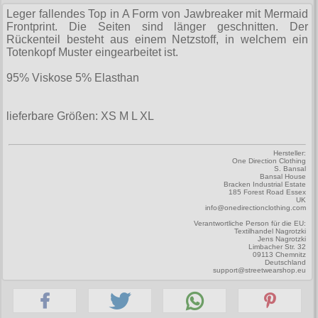
Zubehör
Männerhosen
M
Festivals
Ohrhänger
Leger fallendes Top in A Form von Jawbreaker mit Mermaid
Warenkorb ( 0 | 0.00 € )
für die Beine
Verschiedenes
Brandit
Frontprint. Die Seiten sind länger geschnitten. Der
Männerjacken & Westen
L
Rune Charms
Rückenteil besteht aus einem Netzstoff, in welchem ein
Wave Gotik Treffen
Social Media:
für die Haare
--------------
Burleska
Totenkopf Muster eingearbeitet ist.
Männermäntel
XL
M’era Luna Festival
Geldbörsen
gesamt: 0.00 €
Collectif
95% Viskose 5% Elasthan
Männershirts kurzam
XXL
Amphi Festival
Gürtel
Cup Cake Cult
Männershirts langarm
XXXL
Kleidung
lieferbare Größen: XS M L XL
Halsbänder
Dead Threads
Mittelalter
XXXXL
Bademoden
Handschuhe
Dracula Clothing
Hersteller:
XXXXXL
One Direction Clothing
Bauchtaschen
S. Bansal
Mützen
Bansal House
Hellbunny
Bracken Industrial Estate
XXXXXXL
185 Forest Road Essex
Jogginghosen
Stiefelbänder
UK
Jawbreaker
info@onedirectionclothing.com
Outdoorbekleidung
Taschen
Verantwortliche Person für die EU:
Miltec
Textilhandel Nagrotzki
Jens Nagrotzki
Petticoats
Tücher
Limbacher Str. 32
Necessary Evil
09113 Chemnitz
Deutschland
Poloshirts
support@streetwearshop.eu
Verschiedenes
Pentagramme
T-Shirts
Phaze
Begriffe