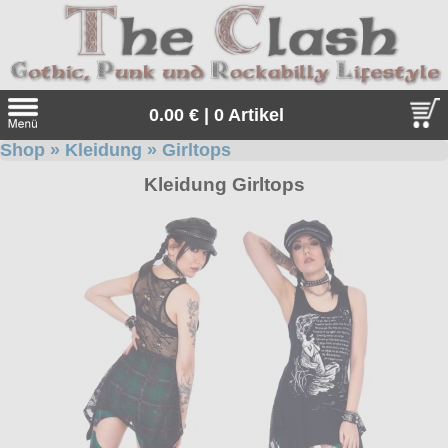
0.00 € | 0 Artikel
Shop
»
Kleidung
»
Girltops
Suche
Kleidung Girltops
Sprache:
Angebote
Sonderangebote
Kleidung/Gothic
Geschenketipps
alle Artikel
Punkrock
Gratis
Girlblusen
alle Artikel