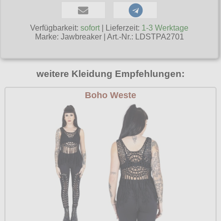
Poizen Industries
Gothic Shop
Queen of Darkness
Verfügbarkeit:
sofort
| Lieferzeit:
1-3 Werktage
Marke:
Jawbreaker
|
Art.-Nr.: LDSTPA2701
Hot Rod
Relco
Punkrock
Restyle
weitere Kleidung Empfehlungen:
Rockabilly
Rockabella
Mods
Boho Weste
Sinister
Spin Doctor
Surplus
Vixxsin
Voodoo Vixen
Warrior Clothing