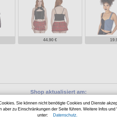
44.90 €
19.
Shop aktualisiert am:
05.08.2026
Cookies. Sie können nicht benötigte Cookies und Dienste akzep
 aber zu Einschränkungen der Seite führen. Weitere Infos und 
Nächste Auslieferung in:
unter:
Datenschutz.
6h 5m 24s