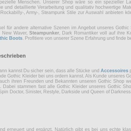
r spezielle Menschen. Unserer Shop wäre so ein spezieller 
 und detaillierte Verarbeitung und qualitativ hochwertige Mate
, Rockabilly-, Army-, Steampunk Stile zur Auswahl anbieten 
kel für andere alternative Szenen im Angebot unseres Gothi
ns, New Waver,
Steampunker
, Dark Romantiker voll auf ihre 
thic Boots
. Profitiere von unserer Szene Erfahrung und finde b
eschrieben
nn kannst Du sicher sein, dass alle Stücke und
Accessoires
p
ende Gothic Kleider bei uns ordern kannst. Als Kunde unseres Go
 auch ihren Freunden und Bekannten unseren Gothic Shop weit
n. Dabei stammen fast alle Gothic Kleider unseres Gothic Sh
in Doctor, Sinister, Restyle, Darkside und Queen of Darkness 
d erneuert und ergänzt. Natürlich gibt es bei uns echte kla