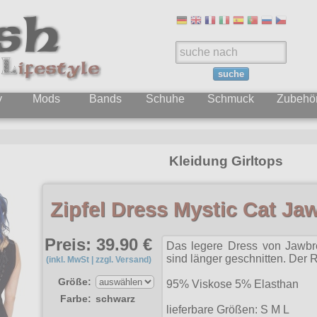
suche
y
Mods
Bands
Schuhe
Schmuck
Zubehö
Kleidung Girltops
Zipfel Dress Mystic Cat Ja
Preis: 39.90 €
Das legere Dress von Jawbre
sind länger geschnitten. Der 
(inkl. MwSt | zzgl. Versand)
Größe:
95% Viskose 5% Elasthan
Farbe:
schwarz
lieferbare Größen: S M L