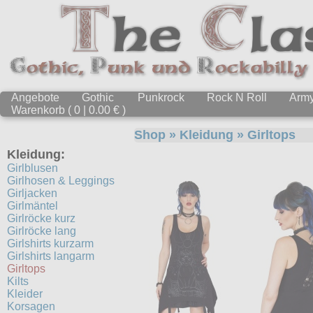
Angebote
Gothic
Punkrock
Rock N Roll
Arm
Warenkorb ( 0 | 0.00 € )
Shop
»
Kleidung
»
Girltops
Kleidung:
Girlblusen
Girlhosen & Leggings
Girljacken
Girlmäntel
Girlröcke kurz
Girlröcke lang
Girlshirts kurzarm
Girlshirts langarm
Girltops
Kilts
Kleider
Korsagen