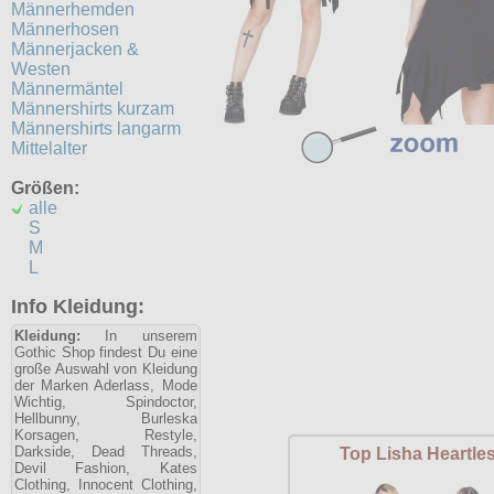
Männerhemden
Männerhosen
Männerjacken &
Westen
Männermäntel
Männershirts kurzam
Männershirts langarm
Mittelalter
Größen:
alle
S
M
L
Info Kleidung:
Kleidung:
In unserem
Gothic Shop findest Du eine
große Auswahl von Kleidung
der Marken Aderlass, Mode
Wichtig, Spindoctor,
Hellbunny, Burleska
Korsagen, Restyle,
Darkside, Dead Threads,
Top Lisha Heartle
Devil Fashion, Kates
Clothing, Innocent Clothing,