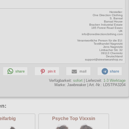
Hersteller:
One Direction Clothing
S. Bansal
Bansal House
Bracken Industrial Estate
185 Forest Road Essex
UK
info@onedirectionclothing.com
Verantwortliche Person für die EU:
Textilhandel Nagrotzki
Jens Nagrotzki
Limbacher Str. 32
09113 Chemnitz
Deutschland
support@streetwearshop.eu
share
pin it
mail
share
Verfügbarkeit:
sofort
| Lieferzeit:
1-3 Werktage
Marke:
Jawbreaker
|
Art.-Nr.: LDSTPA3204
en:
ifarbig
Psyche Top Vixxsin