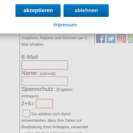
akzeptieren
ablehnen
NEWSLETTER
SOCIAL MED
Impressum
Angebote, Rabatte und Aktionen per E-
Mail erhalten.
E-Mail:
Name:
(optional)
Spamschutz:
(Ergebnis
eintragen)
2+5=
Sie erklären sich damit
einverstanden, dass Ihre Daten zur
Bearbeitung Ihres Anliegens verwendet