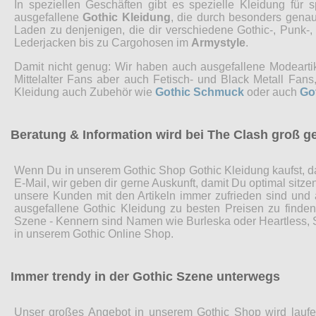
In speziellen Geschäften gibt es spezielle Kleidung fü
ausgefallene
Gothic Kleidung
, die durch besonders genaue
Laden zu denjenigen, die dir verschiedene Gothic-, Punk-
Lederjacken bis zu Cargohosen im
Armystyle
.
Damit nicht genug: Wir haben auch ausgefallene Modearti
Mittelalter Fans aber auch Fetisch- und Black Metall Fa
Kleidung auch Zubehör wie
Gothic Schmuck
oder auch
Go
Beratung & Information wird bei The Clash groß g
Wenn Du in unserem Gothic Shop Gothic Kleidung kaufst, da
E-Mail, wir geben dir gerne Auskunft, damit Du optimal sitz
unsere Kunden mit den Artikeln immer zufrieden sind und
ausgefallene Gothic Kleidung zu besten Preisen zu finde
Szene - Kennern sind Namen wie Burleska oder Heartless, Sp
in unserem Gothic Online Shop.
Immer trendy in der Gothic Szene unterwegs
Unser großes Angebot in unserem Gothic Shop wird laufen