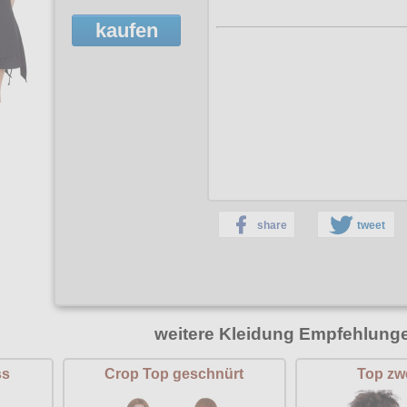
kaufen
share
tweet
weitere Kleidung Empfehlung
ss
Crop Top geschnürt
Top zwe