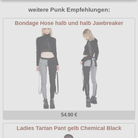
Poizen Industries
weitere Punk Empfehlungen:
Gothic Shop
Queen of Darkness
Bondage Hose halb und halb Jawbreaker
Hot Rod
Relco
Punkrock
Restyle
Rockabilly
Rockabella
Mods
Sinister
Spin Doctor
Surplus
Vixxsin
Voodoo Vixen
54.90 €
Warrior Clothing
Ladies Tartan Pant gelb Chemical Black