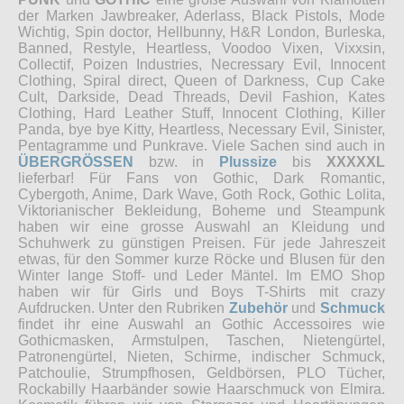
der Marken Jawbreaker, Aderlass, Black Pistols, Mode
Wichtig, Spin doctor, Hellbunny, H&R London, Burleska,
Banned, Restyle, Heartless, Voodoo Vixen, Vixxsin,
Collectif, Poizen Industries, Necressary Evil, Innocent
Clothing, Spiral direct, Queen of Darkness, Cup Cake
Cult, Darkside, Dead Threads, Devil Fashion, Kates
Clothing, Hard Leather Stuff, Innocent Clothing, Killer
Panda, bye bye Kitty, Heartless, Necessary Evil, Sinister,
Pentagramme und Punkrave. Viele Sachen sind auch in
ÜBERGRÖSSEN
bzw. in
Plussize
bis
XXXXXL
lieferbar! Für Fans von Gothic, Dark Romantic,
Cybergoth, Anime, Dark Wave, Goth Rock, Gothic Lolita,
Viktorianischer Bekleidung, Boheme und Steampunk
haben wir eine grosse Auswahl an Kleidung und
Schuhwerk zu günstigen Preisen. Für jede Jahreszeit
etwas, für den Sommer kurze Röcke und Blusen für den
Winter lange Stoff- und Leder Mäntel. Im EMO Shop
haben wir für Girls und Boys T-Shirts mit crazy
Aufdrucken. Unter den Rubriken
Zubehör
und
Schmuck
findet ihr eine Auswahl an Gothic Accessoires wie
Gothicmasken, Armstulpen, Taschen, Nietengürtel,
Patronengürtel, Nieten, Schirme, indischer Schmuck,
Patchoulie, Strumpfhosen, Geldbörsen, PLO Tücher,
Rockabilly Haarbänder sowie Haarschmuck von Elmira.