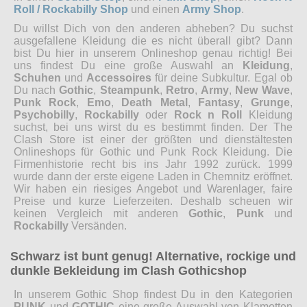
Roll / Rockabilly Shop
und einen
Army Shop
.
Du willst Dich von den anderen abheben? Du suchst
ausgefallene Kleidung die es nicht überall gibt? Dann
bist Du hier in unserem Onlineshop genau richtig! Bei
uns findest Du eine große Auswahl an
Kleidung
,
Schuhen
und
Accessoires
für deine Subkultur. Egal ob
Du nach
Gothic
,
Steampunk
,
Retro
,
Army
,
New Wave
,
Punk Rock
,
Emo
,
Death Metal
,
Fantasy
,
Grunge
,
Psychobilly
,
Rockabilly
oder
Rock n Roll
Kleidung
suchst, bei uns wirst du es bestimmt finden. Der The
Clash Store ist einer der größten und dienstältesten
Onlineshops für Gothic und Punk Rock Kleidung. Die
Firmenhistorie recht bis ins Jahr 1992 zurück. 1999
wurde dann der erste eigene Laden in Chemnitz eröffnet.
Wir haben ein riesiges Angebot und Warenlager, faire
Preise und kurze Lieferzeiten. Deshalb scheuen wir
keinen Vergleich mit anderen
Gothic
,
Punk
und
Rockabilly
Versänden.
Schwarz ist bunt genug! Alternative, rockige und
dunkle Bekleidung im Clash Gothicshop
In unserem Gothic Shop findest Du in den Kategorien
PUNK
und
GOTHIC
eine große Auswahl von Klamotten