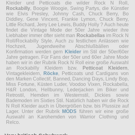
Kleider und Petticoats die wilder Rock N Roll,
Rockabilly
, Boogie Woogie, Swing Partys, die Künstler
wie Elvis Presley, Johnny Cash, Chuck Berry, Bo
Diddley, Gene Vincent, Frankie Lymon, Chuck Berry,
Little Richard, Jerry Lee Lewis, Buddy Holly ? Auch heute
findet die Vintage Mode der 50er Jahre wieder ihre
Liebhaber immer öfter sieht man
Rockabellas
im Rock N
Roll/Rockabilly Style. Auch zu festlichen Anlässen wie
Hochzeit, Jugendweihe Abschlußbällen oder
Konfirmation werden gern
Kleider
im Stil der 50er/60er
Jahre getragen. Für Fans der 50er und 60er Jahre Mode
haben wir in der Rubrik Rock N Roll eine große Auswahl
an Rockabilly Kleidern bzw.
Petticoat Kleidern
,
Vintagekleidern,
Röcke
, Petticoats und Cardigans von
den Marken Collectif, Banned, Dancing Days, Lindy Bop,
Miss Fortune, Küsten Luder, Voodoo Vixen, Rockabella,
H&R London, Hellbunny, Lederjacken im Biker und
Retrostil, Hemden im Westernstil, Dickies sowie
Bademoden im Sixties Stil. Natürlich haben wir die Rock
N Roll Kleider auch in Übergrößen bzw. bis Plussize auf
Lager. Unter der Rubrik
MODS
führen wir eine große
Auswahl an Karohemden von Warrior Clothing und
Relco.