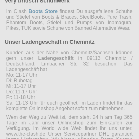
Very britisch Schuhwerk
Im Clash
Boots Store
findest Du ausgefallene Schuhe
und Stiefel von Boots & Braces, SteelBoots, Pure Trash,
Phantom Boots, Stiefel und Pumps von Inamagura,
Pikes, TUK sowie Schuhe von Banned Alternative Wear.
Unser Ladengeschäft in Chemnitz
Kunden aus der Nähe von Chemnitz/Sachsen können
gern unser
Ladengeschäft
in 09113 Chemnitz /
Deutschland, Limbacher Str. 32 besuchen. Das
Ladengeschäft hat
Mo: 11-17 Uhr
Di: Ruhetag
Mi: 11-17 Uhr
Do: 11-17 Uhr
Fr: 11-18 Uhr
Sa: 11-13 Uhr für euch geöffnet. Im Laden findet Ihr das
komplette Onlineshop Angebot sofort zum mitnehmen.
Wem der Weg zu Weit ist, dem steht 24 h am Tag 365
Tage im Jahr unser Onlineshop zum Einkaufen zur
Verfügung. Im World wide Web findet Ihr uns unter:
www.the-clash.de Unser Servicepartner DHL garantiert