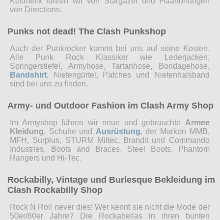
Kosmetik führen wir von Stargazer und Haartönungen
von Directions.
Punks not dead! The Clash Punkshop
Auch der Punkrocker kommt bei uns auf seine Kosten.
Alle Punk Rock Klassiker wie Lederjacken,
Springerstiefel, Armyhose, Tartanhose, Bondagehose,
Bandshirt
, Nietengürtel, Patches und Nietenhalsband
sind bei uns zu finden.
Army- und Outdoor Fashion im Clash Army Shop
Im Armyshop führen wir neue und gebrauchte
Armee
Kleidung
, Schuhe und
Ausrüstung
, der Marken MMB,
MFH, Surplus, STURM Miltec, Brandit und Commando
Industries, Boots and Braces, Steel Boots, Phantom
Rangers und Hi-Tec.
Rockabilly, Vintage und Burlesque Bekleidung im
Clash Rockabilly Shop
Rock N Roll never dies! Wer kennt sie nicht die Mode der
50er/60er Jahre? Die Rockabellas in ihren bunten