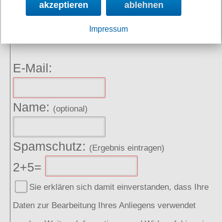
akzeptieren
ablehnen
NEWSLETTER
Impressum
Angebote, Rabatte und Aktionen per E-Mail erhalten.
E-Mail:
Name:
(optional)
Spamschutz:
(Ergebnis eintragen)
2+5=
Sie erklären sich damit einverstanden, dass Ihre
Daten zur Bearbeitung Ihres Anliegens verwendet