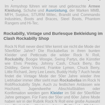
Im Armyshop führen wir neue und gebrauchte
Armee
Kleidung
, Schuhe und
Ausrüstung
, der Marken MMB,
MFH, Surplus, STURM Miltec, Brandit und Commando
Industries, Boots and Braces, Steel Boots, Phantom
Rangers und Hi-Tec.
Rockabilly, Vintage und Burlesque Bekleidung im
Clash Rockabilly Shop
Rock N Roll never dies! Wer kennt sie nicht die Mode der
50er/60er Jahre? Die Rockabellas in ihren bunten
Kleider und Petticoats die wilder Rock N Roll,
Rockabilly
, Boogie Woogie, Swing Partys, die Künstler
wie Elvis Presley, Johnny Cash, Chuck Berry, Bo
Diddley, Gene Vincent, Frankie Lymon, Chuck Berry,
Little Richard, Jerry Lee Lewis, Buddy Holly ? Auch heute
findet die Vintage Mode der 50er Jahre wieder ihre
Liebhaber immer öfter sieht man
Rockabellas
im Rock N
Roll/Rockabilly Style. Auch zu festlichen Anlässen wie
Hochzeit, Jugendweihe Abschlußbällen oder
Konfirmation werden gern
Kleider
im Stil der 50er/60er
Jahre getragen. Für Fans der 50er und 60er Jahre Mode
haben wir in der Rubrik Rock N Roll eine große Auswahl