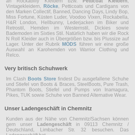
an Rockabilly Kleidern bzw.
Petticoat Kleidern
,
Vintagekleidern,
Röcke
, Petticoats und Cardigans von
den Marken Collectif, Banned, Dancing Days, Lindy Bop,
Miss Fortune, Küsten Luder, Voodoo Vixen, Rockabella,
H&R London, Hellbunny, Lederjacken im Biker und
Retrostil, Hemden im Westernstil, Dickies sowie
Bademoden im Sixties Stil. Natürlich haben wir die Rock
N Roll Kleider auch in Übergrößen bzw. bis Plussize auf
Lager. Unter der Rubrik
MODS
führen wir eine große
Auswahl an Karohemden von Warrior Clothing und
Relco.
Very britisch Schuhwerk
Im Clash
Boots Store
findest Du ausgefallene Schuhe
und Stiefel von Boots & Braces, SteelBoots, Pure Trash,
Phantom Boots, Stiefel und Pumps von Inamagura,
Pikes, TUK sowie Schuhe von Banned Alternative Wear.
Unser Ladengeschäft in Chemnitz
Kunden aus der Nähe von Chemnitz/Sachsen können
gern unser
Ladengeschäft
in 09113 Chemnitz /
Deutschland, Limbacher Str. 32 besuchen. Das