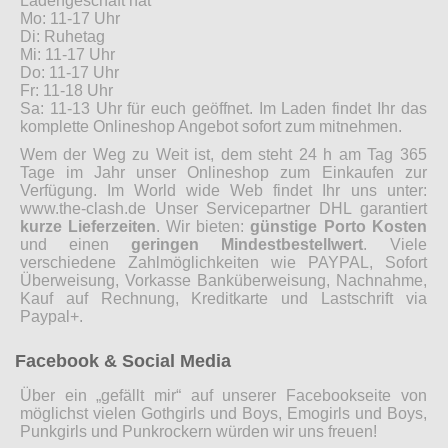
Ladengeschäft hat
Mo: 11-17 Uhr
Di: Ruhetag
Mi: 11-17 Uhr
Do: 11-17 Uhr
Fr: 11-18 Uhr
Sa: 11-13 Uhr für euch geöffnet. Im Laden findet Ihr das
komplette Onlineshop Angebot sofort zum mitnehmen.
Wem der Weg zu Weit ist, dem steht 24 h am Tag 365
Tage im Jahr unser Onlineshop zum Einkaufen zur
Verfügung. Im World wide Web findet Ihr uns unter:
www.the-clash.de Unser Servicepartner DHL garantiert
kurze Lieferzeiten
. Wir bieten:
günstige Porto Kosten
und einen
geringen Mindestbestellwert
. Viele
verschiedene Zahlmöglichkeiten wie PAYPAL, Sofort
Überweisung, Vorkasse Banküberweisung, Nachnahme,
Kauf auf Rechnung, Kreditkarte und Lastschrift via
Paypal+.
Facebook & Social Media
Über ein „gefällt mir“ auf unserer Facebookseite von
möglichst vielen Gothgirls und Boys, Emogirls und Boys,
Punkgirls und Punkrockern würden wir uns freuen!