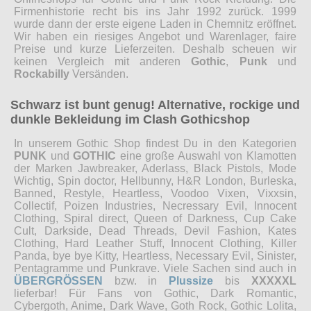
Firmenhistorie recht bis ins Jahr 1992 zurück. 1999
wurde dann der erste eigene Laden in Chemnitz eröffnet.
Wir haben ein riesiges Angebot und Warenlager, faire
Preise und kurze Lieferzeiten. Deshalb scheuen wir
keinen Vergleich mit anderen
Gothic
,
Punk
und
Rockabilly
Versänden.
Schwarz ist bunt genug! Alternative, rockige und
dunkle Bekleidung im Clash Gothicshop
In unserem Gothic Shop findest Du in den Kategorien
PUNK
und
GOTHIC
eine große Auswahl von Klamotten
der Marken Jawbreaker, Aderlass, Black Pistols, Mode
Wichtig, Spin doctor, Hellbunny, H&R London, Burleska,
Banned, Restyle, Heartless, Voodoo Vixen, Vixxsin,
Collectif, Poizen Industries, Necressary Evil, Innocent
Clothing, Spiral direct, Queen of Darkness, Cup Cake
Cult, Darkside, Dead Threads, Devil Fashion, Kates
Clothing, Hard Leather Stuff, Innocent Clothing, Killer
Panda, bye bye Kitty, Heartless, Necessary Evil, Sinister,
Pentagramme und Punkrave. Viele Sachen sind auch in
ÜBERGRÖSSEN
bzw. in
Plussize
bis
XXXXXL
lieferbar! Für Fans von Gothic, Dark Romantic,
Cybergoth, Anime, Dark Wave, Goth Rock, Gothic Lolita,