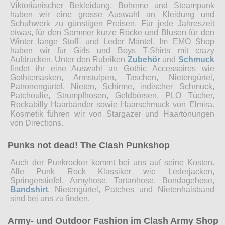
Viktorianischer Bekleidung, Boheme und Steampunk
haben wir eine grosse Auswahl an Kleidung und
Schuhwerk zu günstigen Preisen. Für jede Jahreszeit
etwas, für den Sommer kurze Röcke und Blusen für den
Winter lange Stoff- und Leder Mäntel. Im EMO Shop
haben wir für Girls und Boys T-Shirts mit crazy
Aufdrucken. Unter den Rubriken
Zubehör
und
Schmuck
findet ihr eine Auswahl an Gothic Accessoires wie
Gothicmasken, Armstulpen, Taschen, Nietengürtel,
Patronengürtel, Nieten, Schirme, indischer Schmuck,
Patchoulie, Strumpfhosen, Geldbörsen, PLO Tücher,
Rockabilly Haarbänder sowie Haarschmuck von Elmira.
Kosmetik führen wir von Stargazer und Haartönungen
von Directions.
Punks not dead! The Clash Punkshop
Auch der Punkrocker kommt bei uns auf seine Kosten.
Alle Punk Rock Klassiker wie Lederjacken,
Springerstiefel, Armyhose, Tartanhose, Bondagehose,
Bandshirt
, Nietengürtel, Patches und Nietenhalsband
sind bei uns zu finden.
Army- und Outdoor Fashion im Clash Army Shop