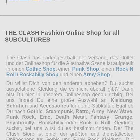
THE CLASH Fashion Online Shop for all
SUBCULTURES
The Clash das Ladengeschäft, der Versand, das Outlet
und der Onlineshop für die Alternative Szene ist aufgeteilt
in einen
Gothic Shop
, einen
Punk Shop
, einen
Rock N
Roll / Rockabilly Shop
und einen
Army Shop
.
Du willst Dich von den anderen abheben? Du suchst
ausgefallene Kleidung die es nicht überall gibt? Dann
bist Du hier in unserem Onlineshop genau richtig! Bei
uns findest Du eine große Auswahl an
Kleidung
,
Schuhen
und
Accessoires
für deine Subkultur. Egal ob
Du nach
Gothic
,
Steampunk
,
Retro
,
Army
,
New Wave
,
Punk Rock
,
Emo
,
Death Metal
,
Fantasy
,
Grunge
,
Psychobilly
,
Rockabilly
oder
Rock n Roll
Kleidung
suchst, bei uns wirst du es bestimmt finden. Der The
Clash Store ist einer der größten und dienstältesten
Onlineshops für Gothic und Punk Rock Kleidung. Die