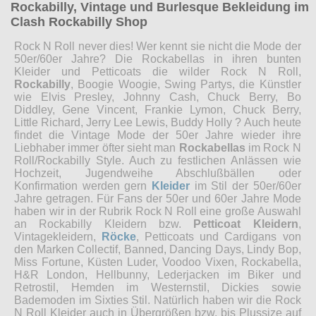
Rockabilly, Vintage und Burlesque Bekleidung im
Clash Rockabilly Shop
Rock N Roll never dies! Wer kennt sie nicht die Mode der
50er/60er Jahre? Die Rockabellas in ihren bunten
Kleider und Petticoats die wilder Rock N Roll,
Rockabilly
, Boogie Woogie, Swing Partys, die Künstler
wie Elvis Presley, Johnny Cash, Chuck Berry, Bo
Diddley, Gene Vincent, Frankie Lymon, Chuck Berry,
Little Richard, Jerry Lee Lewis, Buddy Holly ? Auch heute
findet die Vintage Mode der 50er Jahre wieder ihre
Liebhaber immer öfter sieht man
Rockabellas
im Rock N
Roll/Rockabilly Style. Auch zu festlichen Anlässen wie
Hochzeit, Jugendweihe Abschlußbällen oder
Konfirmation werden gern
Kleider
im Stil der 50er/60er
Jahre getragen. Für Fans der 50er und 60er Jahre Mode
haben wir in der Rubrik Rock N Roll eine große Auswahl
an Rockabilly Kleidern bzw.
Petticoat Kleidern
,
Vintagekleidern,
Röcke
, Petticoats und Cardigans von
den Marken Collectif, Banned, Dancing Days, Lindy Bop,
Miss Fortune, Küsten Luder, Voodoo Vixen, Rockabella,
H&R London, Hellbunny, Lederjacken im Biker und
Retrostil, Hemden im Westernstil, Dickies sowie
Bademoden im Sixties Stil. Natürlich haben wir die Rock
N Roll Kleider auch in Übergrößen bzw. bis Plussize auf