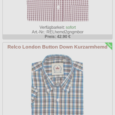
Poizen Industries
Gothic Shop
Queen of Darkness
Hot Rod
Relco
Verfügbarkeit:
sofort
Punkrock
Art.-Nr.: RELhemd2gngmbor
Restyle
Preis: 42.90 €
Rockabilly
Rockabella
Relco London Button Down Kurzarmhemd
Mods
Sinister
Spin Doctor
Surplus
Vixxsin
Voodoo Vixen
Warrior Clothing