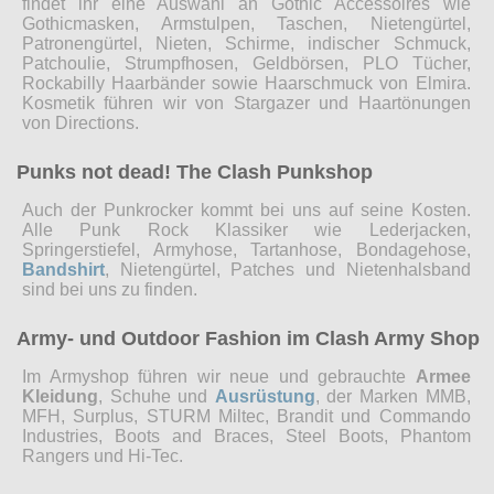
findet ihr eine Auswahl an Gothic Accessoires wie
Gothicmasken, Armstulpen, Taschen, Nietengürtel,
Patronengürtel, Nieten, Schirme, indischer Schmuck,
Patchoulie, Strumpfhosen, Geldbörsen, PLO Tücher,
Rockabilly Haarbänder sowie Haarschmuck von Elmira.
Kosmetik führen wir von Stargazer und Haartönungen
von Directions.
Punks not dead! The Clash Punkshop
Auch der Punkrocker kommt bei uns auf seine Kosten.
Alle Punk Rock Klassiker wie Lederjacken,
Springerstiefel, Armyhose, Tartanhose, Bondagehose,
Bandshirt
, Nietengürtel, Patches und Nietenhalsband
sind bei uns zu finden.
Army- und Outdoor Fashion im Clash Army Shop
Im Armyshop führen wir neue und gebrauchte
Armee
Kleidung
, Schuhe und
Ausrüstung
, der Marken MMB,
MFH, Surplus, STURM Miltec, Brandit und Commando
Industries, Boots and Braces, Steel Boots, Phantom
Rangers und Hi-Tec.