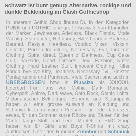
Schwarz ist bunt genug! Alternative, rockige und
dunkle Bekleidung im Clash Gothicshop
In unserem Gothic Shop findest Du in den Kategorien
PUNK
und
GOTHIC
eine große Auswahl von Klamotten
der Marken Jawbreaker, Aderlass, Black Pistols, Mode
Wichtig, Spin doctor, Hellbunny, H&R London, Burleska,
Banned, Restyle, Heartless, Voodoo Vixen, Vixxsin,
Collectif, Poizen Industries, Necressary Evil, Innocent
Clothing, Spiral direct, Queen of Darkness, Cup Cake
Cult, Darkside, Dead Threads, Devil Fashion, Kates
Clothing, Hard Leather Stuff, Innocent Clothing, Killer
Panda, bye bye Kitty, Heartless, Necessary Evil, Sinister,
Pentagramme und Punkrave. Viele Sachen sind auch in
ÜBERGRÖSSEN
bzw. in
Plussize
bis
XXXXXL
lieferbar! Für Fans von Gothic, Dark Romantic,
Cybergoth, Anime, Dark Wave, Goth Rock, Gothic Lolita,
Viktorianischer Bekleidung, Boheme und Steampunk
haben wir eine grosse Auswahl an Kleidung und
Schuhwerk zu günstigen Preisen. Für jede Jahreszeit
etwas, für den Sommer kurze Röcke und Blusen für den
Winter lange Stoff- und Leder Mäntel. Im EMO Shop
haben wir für Girls und Boys T-Shirts mit crazy
Aufdrucken. Unter den Rubriken
Zubehör
und
Schmuck