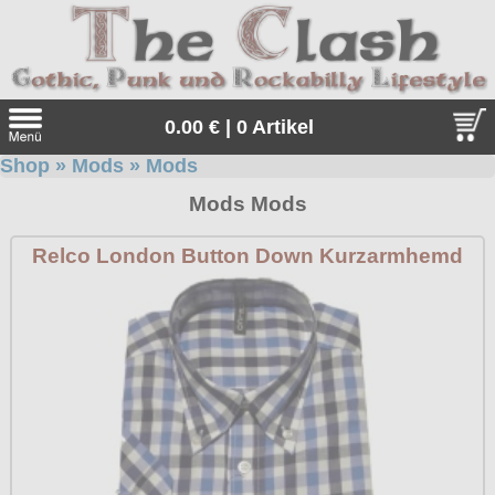
0.00 € | 0 Artikel
Shop
»
Mods
»
Mods
Suche
Mods Mods
Sprache:
Relco London Button Down Kurzarmhemd
Angebote
Sonderangebote
Kleidung/Gothic
Geschenketipps
alle Artikel
Punkrock
Gratis
Girlblusen
alle Artikel