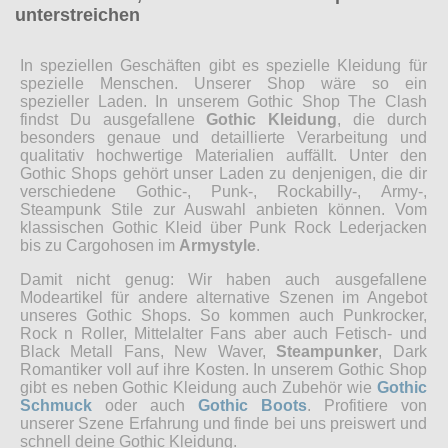
unterstreichen
In speziellen Geschäften gibt es spezielle Kleidung für
spezielle Menschen. Unserer Shop wäre so ein
spezieller Laden. In unserem Gothic Shop The Clash
findst Du ausgefallene
Gothic Kleidung
, die durch
besonders genaue und detaillierte Verarbeitung und
qualitativ hochwertige Materialien auffällt. Unter den
Gothic Shops gehört unser Laden zu denjenigen, die dir
verschiedene Gothic-, Punk-, Rockabilly-, Army-,
Steampunk Stile zur Auswahl anbieten können. Vom
klassischen Gothic Kleid über Punk Rock Lederjacken
bis zu Cargohosen im
Armystyle
.
Damit nicht genug: Wir haben auch ausgefallene
Modeartikel für andere alternative Szenen im Angebot
unseres Gothic Shops. So kommen auch Punkrocker,
Rock n Roller, Mittelalter Fans aber auch Fetisch- und
Black Metall Fans, New Waver,
Steampunker
, Dark
Romantiker voll auf ihre Kosten. In unserem Gothic Shop
gibt es neben Gothic Kleidung auch Zubehör wie
Gothic
Schmuck
oder auch
Gothic Boots
. Profitiere von
unserer Szene Erfahrung und finde bei uns preiswert und
schnell deine Gothic Kleidung.