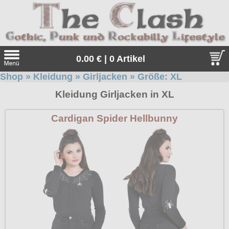
0.00 € | 0 Artikel
Shop
»
Kleidung
»
Girljacken
» Größe:
XL
Suche
Kleidung Girljacken in XL
Sprache:
Cardigan Spider Hellbunny
Angebote
Sonderangebote
Kleidung/Gothic
Geschenketipps
alle Artikel
Punkrock
Gratis
Girlblusen
alle Artikel