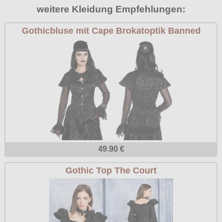
weitere Kleidung Empfehlungen:
Poizen Industries
Gothic Shop
Queen of Darkness
Gothicbluse mit Cape Brokatoptik Banned
Hot Rod
Relco
Punkrock
Restyle
Rockabilly
Rockabella
Mods
Sinister
Spin Doctor
Surplus
49.90 €
Vixxsin
Gothic Top The Court
Voodoo Vixen
Warrior Clothing