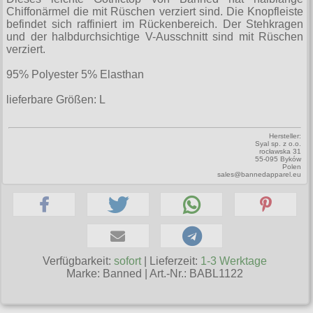
Zubehör
Männerhosen
M
Festivals
Ohrhänger
Chiffonärmel die mit Rüschen verziert sind. Die Knopfleiste
Warenkorb ( 0 | 0.00 € )
für die Beine
Verschiedenes
befindet sich raffiniert im Rückenbereich. Der Stehkragen
Brandit
Männerjacken & Westen
L
Rune Charms
und der halbdurchsichtige V-Ausschnitt sind mit Rüschen
Wave Gotik Treffen
Social Media:
für die Haare
--------------
verziert.
Burleska
Männermäntel
XL
M’era Luna Festival
Geldbörsen
gesamt: 0.00 €
95% Polyester 5% Elasthan
Collectif
Männershirts kurzam
XXL
Amphi Festival
Gürtel
lieferbare Größen: L
Cup Cake Cult
Männershirts langarm
XXXL
Kleidung
Halsbänder
Dead Threads
Mittelalter
XXXXL
Hersteller:
Bademoden
Handschuhe
Syal sp. z o.o.
Dracula Clothing
rocławska 31
XXXXXL
55-095 Byków
Bauchtaschen
Mützen
Polen
Hellbunny
sales@bannedapparel.eu
XXXXXXL
Jogginghosen
Stiefelbänder
Jawbreaker
Outdoorbekleidung
Taschen
Miltec
Petticoats
Tücher
Necessary Evil
Verfügbarkeit:
sofort
| Lieferzeit:
1-3 Werktage
Poloshirts
Verschiedenes
Marke:
Banned
|
Art.-Nr.: BABL1122
Pentagramme
T-Shirts
Phaze
Begriffe