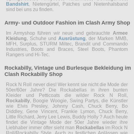
Bandshirt
, Nietengürtel, Patches und Nietenhalsband
sind bei uns zu finden.
Army- und Outdoor Fashion im Clash Army Shop
Im Armyshop führen wir neue und gebrauchte
Armee
Kleidung
, Schuhe und
Ausrüstung
, der Marken MMB,
MFH, Surplus, STURM Miltec, Brandit und Commando
Industries, Boots and Braces, Steel Boots, Phantom
Rangers und Hi-Tec.
Rockabilly, Vintage und Burlesque Bekleidung im
Clash Rockabilly Shop
Rock N Roll never dies! Wer kennt sie nicht die Mode der
50er/60er Jahre? Die Rockabellas in ihren bunten
Kleider und Petticoats die wilder Rock N Roll,
Rockabilly
, Boogie Woogie, Swing Partys, die Künstler
wie Elvis Presley, Johnny Cash, Chuck Berry, Bo
Diddley, Gene Vincent, Frankie Lymon, Chuck Berry,
Little Richard, Jerry Lee Lewis, Buddy Holly ? Auch heute
findet die Vintage Mode der 50er Jahre wieder ihre
Liebhaber immer öfter sieht man
Rockabellas
im Rock N
Roll/Rockabilly Style. Auch zu festlichen Anlässen wie