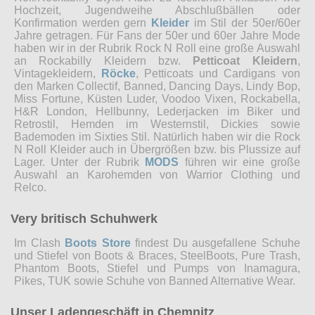
Hochzeit, Jugendweihe Abschlußbällen oder
Konfirmation werden gern
Kleider
im Stil der 50er/60er
Jahre getragen. Für Fans der 50er und 60er Jahre Mode
haben wir in der Rubrik Rock N Roll eine große Auswahl
an Rockabilly Kleidern bzw.
Petticoat Kleidern
,
Vintagekleidern,
Röcke
, Petticoats und Cardigans von
den Marken Collectif, Banned, Dancing Days, Lindy Bop,
Miss Fortune, Küsten Luder, Voodoo Vixen, Rockabella,
H&R London, Hellbunny, Lederjacken im Biker und
Retrostil, Hemden im Westernstil, Dickies sowie
Bademoden im Sixties Stil. Natürlich haben wir die Rock
N Roll Kleider auch in Übergrößen bzw. bis Plussize auf
Lager. Unter der Rubrik
MODS
führen wir eine große
Auswahl an Karohemden von Warrior Clothing und
Relco.
Very britisch Schuhwerk
Im Clash
Boots Store
findest Du ausgefallene Schuhe
und Stiefel von Boots & Braces, SteelBoots, Pure Trash,
Phantom Boots, Stiefel und Pumps von Inamagura,
Pikes, TUK sowie Schuhe von Banned Alternative Wear.
Unser Ladengeschäft in Chemnitz