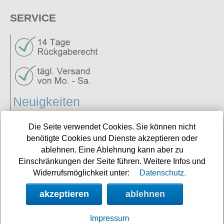
SERVICE
Neuigkeiten
Links
Die Seite verwendet Cookies. Sie können nicht
benötigte Cookies und Dienste akzeptieren oder
ablehnen. Eine Ablehnung kann aber zu
NEWSLETTER
Einschränkungen der Seite führen. Weitere Infos und
Widerrufsmöglichkeit unter:
Datenschutz.
Angebote, Rabatte und Aktionen per E-Mail erhalten.
akzeptieren
ablehnen
Impressum
E-Mail: