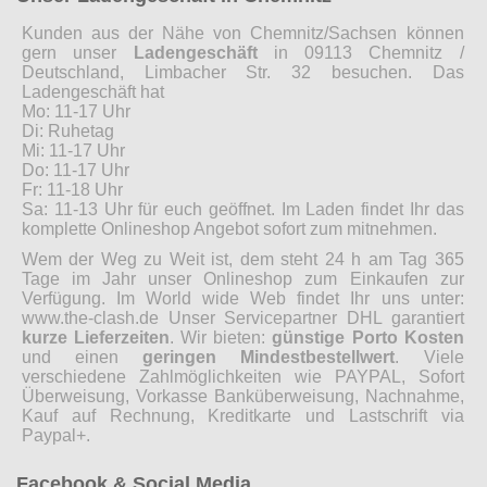
Kunden aus der Nähe von Chemnitz/Sachsen können
gern unser
Ladengeschäft
in 09113 Chemnitz /
Deutschland, Limbacher Str. 32 besuchen. Das
Ladengeschäft hat
Mo: 11-17 Uhr
Di: Ruhetag
Mi: 11-17 Uhr
Do: 11-17 Uhr
Fr: 11-18 Uhr
Sa: 11-13 Uhr für euch geöffnet. Im Laden findet Ihr das
komplette Onlineshop Angebot sofort zum mitnehmen.
Wem der Weg zu Weit ist, dem steht 24 h am Tag 365
Tage im Jahr unser Onlineshop zum Einkaufen zur
Verfügung. Im World wide Web findet Ihr uns unter:
www.the-clash.de Unser Servicepartner DHL garantiert
kurze Lieferzeiten
. Wir bieten:
günstige Porto Kosten
und einen
geringen Mindestbestellwert
. Viele
verschiedene Zahlmöglichkeiten wie PAYPAL, Sofort
Überweisung, Vorkasse Banküberweisung, Nachnahme,
Kauf auf Rechnung, Kreditkarte und Lastschrift via
Paypal+.
Facebook & Social Media