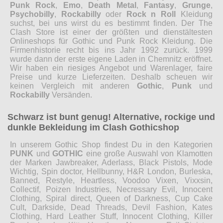
Punk Rock
,
Emo
,
Death Metal
,
Fantasy
,
Grunge
,
Psychobilly
,
Rockabilly
oder
Rock n Roll
Kleidung
suchst, bei uns wirst du es bestimmt finden. Der The
Clash Store ist einer der größten und dienstältesten
Onlineshops für Gothic und Punk Rock Kleidung. Die
Firmenhistorie recht bis ins Jahr 1992 zurück. 1999
wurde dann der erste eigene Laden in Chemnitz eröffnet.
Wir haben ein riesiges Angebot und Warenlager, faire
Preise und kurze Lieferzeiten. Deshalb scheuen wir
keinen Vergleich mit anderen
Gothic
,
Punk
und
Rockabilly
Versänden.
Schwarz ist bunt genug! Alternative, rockige und
dunkle Bekleidung im Clash Gothicshop
In unserem Gothic Shop findest Du in den Kategorien
PUNK
und
GOTHIC
eine große Auswahl von Klamotten
der Marken Jawbreaker, Aderlass, Black Pistols, Mode
Wichtig, Spin doctor, Hellbunny, H&R London, Burleska,
Banned, Restyle, Heartless, Voodoo Vixen, Vixxsin,
Collectif, Poizen Industries, Necressary Evil, Innocent
Clothing, Spiral direct, Queen of Darkness, Cup Cake
Cult, Darkside, Dead Threads, Devil Fashion, Kates
Clothing, Hard Leather Stuff, Innocent Clothing, Killer