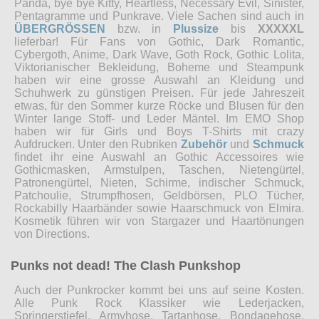
Panda, bye bye Kitty, Heartless, Necessary Evil, Sinister,
Pentagramme und Punkrave. Viele Sachen sind auch in
ÜBERGRÖSSEN
bzw. in
Plussize
bis
XXXXXL
lieferbar! Für Fans von Gothic, Dark Romantic,
Cybergoth, Anime, Dark Wave, Goth Rock, Gothic Lolita,
Viktorianischer Bekleidung, Boheme und Steampunk
haben wir eine grosse Auswahl an Kleidung und
Schuhwerk zu günstigen Preisen. Für jede Jahreszeit
etwas, für den Sommer kurze Röcke und Blusen für den
Winter lange Stoff- und Leder Mäntel. Im EMO Shop
haben wir für Girls und Boys T-Shirts mit crazy
Aufdrucken. Unter den Rubriken
Zubehör
und
Schmuck
findet ihr eine Auswahl an Gothic Accessoires wie
Gothicmasken, Armstulpen, Taschen, Nietengürtel,
Patronengürtel, Nieten, Schirme, indischer Schmuck,
Patchoulie, Strumpfhosen, Geldbörsen, PLO Tücher,
Rockabilly Haarbänder sowie Haarschmuck von Elmira.
Kosmetik führen wir von Stargazer und Haartönungen
von Directions.
Punks not dead! The Clash Punkshop
Auch der Punkrocker kommt bei uns auf seine Kosten.
Alle Punk Rock Klassiker wie Lederjacken,
Springerstiefel, Armyhose, Tartanhose, Bondagehose,