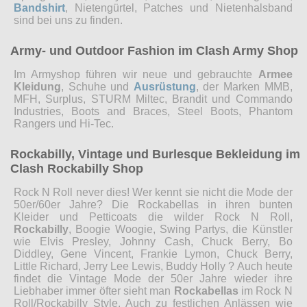
Bandshirt
, Nietengürtel, Patches und Nietenhalsband
sind bei uns zu finden.
Army- und Outdoor Fashion im Clash Army Shop
Im Armyshop führen wir neue und gebrauchte
Armee
Kleidung
, Schuhe und
Ausrüstung
, der Marken MMB,
MFH, Surplus, STURM Miltec, Brandit und Commando
Industries, Boots and Braces, Steel Boots, Phantom
Rangers und Hi-Tec.
Rockabilly, Vintage und Burlesque Bekleidung im
Clash Rockabilly Shop
Rock N Roll never dies! Wer kennt sie nicht die Mode der
50er/60er Jahre? Die Rockabellas in ihren bunten
Kleider und Petticoats die wilder Rock N Roll,
Rockabilly
, Boogie Woogie, Swing Partys, die Künstler
wie Elvis Presley, Johnny Cash, Chuck Berry, Bo
Diddley, Gene Vincent, Frankie Lymon, Chuck Berry,
Little Richard, Jerry Lee Lewis, Buddy Holly ? Auch heute
findet die Vintage Mode der 50er Jahre wieder ihre
Liebhaber immer öfter sieht man
Rockabellas
im Rock N
Roll/Rockabilly Style. Auch zu festlichen Anlässen wie