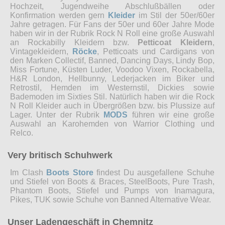
Hochzeit, Jugendweihe Abschlußbällen oder
Konfirmation werden gern
Kleider
im Stil der 50er/60er
Jahre getragen. Für Fans der 50er und 60er Jahre Mode
haben wir in der Rubrik Rock N Roll eine große Auswahl
an Rockabilly Kleidern bzw.
Petticoat Kleidern
,
Vintagekleidern,
Röcke
, Petticoats und Cardigans von
den Marken Collectif, Banned, Dancing Days, Lindy Bop,
Miss Fortune, Küsten Luder, Voodoo Vixen, Rockabella,
H&R London, Hellbunny, Lederjacken im Biker und
Retrostil, Hemden im Westernstil, Dickies sowie
Bademoden im Sixties Stil. Natürlich haben wir die Rock
N Roll Kleider auch in Übergrößen bzw. bis Plussize auf
Lager. Unter der Rubrik
MODS
führen wir eine große
Auswahl an Karohemden von Warrior Clothing und
Relco.
Very britisch Schuhwerk
Im Clash
Boots Store
findest Du ausgefallene Schuhe
und Stiefel von Boots & Braces, SteelBoots, Pure Trash,
Phantom Boots, Stiefel und Pumps von Inamagura,
Pikes, TUK sowie Schuhe von Banned Alternative Wear.
Unser Ladengeschäft in Chemnitz