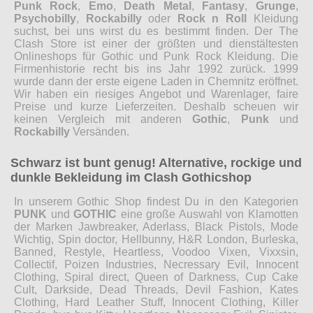
Punk Rock
,
Emo
,
Death Metal
,
Fantasy
,
Grunge
,
Psychobilly
,
Rockabilly
oder
Rock n Roll
Kleidung
suchst, bei uns wirst du es bestimmt finden. Der The
Clash Store ist einer der größten und dienstältesten
Onlineshops für Gothic und Punk Rock Kleidung. Die
Firmenhistorie recht bis ins Jahr 1992 zurück. 1999
wurde dann der erste eigene Laden in Chemnitz eröffnet.
Wir haben ein riesiges Angebot und Warenlager, faire
Preise und kurze Lieferzeiten. Deshalb scheuen wir
keinen Vergleich mit anderen
Gothic
,
Punk
und
Rockabilly
Versänden.
Schwarz ist bunt genug! Alternative, rockige und
dunkle Bekleidung im Clash Gothicshop
In unserem Gothic Shop findest Du in den Kategorien
PUNK
und
GOTHIC
eine große Auswahl von Klamotten
der Marken Jawbreaker, Aderlass, Black Pistols, Mode
Wichtig, Spin doctor, Hellbunny, H&R London, Burleska,
Banned, Restyle, Heartless, Voodoo Vixen, Vixxsin,
Collectif, Poizen Industries, Necressary Evil, Innocent
Clothing, Spiral direct, Queen of Darkness, Cup Cake
Cult, Darkside, Dead Threads, Devil Fashion, Kates
Clothing, Hard Leather Stuff, Innocent Clothing, Killer