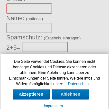
Name:
(optional)
Spamschutz:
(Ergebnis eintragen)
2+5=
Sie erklären sich damit einverstanden, dass Ihre
Die Seite verwendet Cookies. Sie können nicht
Daten zur Bearbeitung Ihres Anliegens verwendet
benötigte Cookies und Dienste akzeptieren oder
ablehnen. Eine Ablehnung kann aber zu
werden. Weitere Informationen und Widerrufshinweise
Einschränkungen der Seite führen. Weitere Infos und
Widerrufsmöglichkeit unter:
Datenschutz.
finden Sie in der
Datenschutzerklärung
absenden
akzeptieren
ablehnen
Impressum