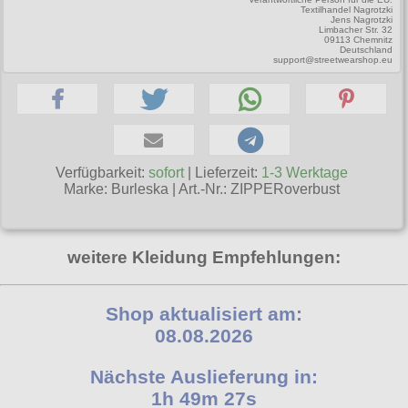
Textilhandel Nagrotzki
Poizen Industries
Jens Nagrotzki
Limbacher Str. 32
Gothic Shop
09113 Chemnitz
Queen of Darkness
Deutschland
support@streetwearshop.eu
Hot Rod
Relco
Punkrock
Restyle
Rockabilly
Rockabella
Mods
Verfügbarkeit:
sofort
| Lieferzeit:
1-3 Werktage
Sinister
Marke:
Burleska
|
Art.-Nr.: ZIPPERoverbust
Spin Doctor
Surplus
weitere Kleidung Empfehlungen:
Vixxsin
Shop aktualisiert am:
Voodoo Vixen
08.08.2026
Warrior Clothing
Nächste Auslieferung in:
1h 49m 26s