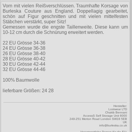
Zubehör
Männerhosen
M
Festivals
Ohrhänger
Vorn mit vielen Reißverschlüssen. Traumhafte Korsage von
Warenkorb ( 0 | 0.00 € )
für die Beine
Verschiedenes
Brandit
Burleska Couture aus England. Doppellagig gearbeitet,
Männerjacken & Westen
L
Rune Charms
schön auf Figur geschnitten und mit vielen mittelfesten
Wave Gotik Treffen
Social Media:
für die Haare
--------------
Burleska
Stäbchen verstärkt, super Sitz!
Männermäntel
XL
Gemessen wurde die engste Taillenweite. Diese kann um
M’era Luna Festival
Geldbörsen
gesamt: 0.00 €
Collectif
10-12 cm durch die Schnürung erweitert werden.
Männershirts kurzam
XXL
Amphi Festival
Gürtel
Cup Cake Cult
22 EU Grösse 34-36
Männershirts langarm
XXXL
Kleidung
24 EU Grösse 36-38
Halsbänder
Dead Threads
26 EU Grösse 38-40
Mittelalter
XXXXL
28 EU Grösse 40-42
Bademoden
Handschuhe
Dracula Clothing
30 EU Grösse 42-44
XXXXXL
32 EU Grösse 44-46
Bauchtaschen
Mützen
Hellbunny
XXXXXXL
100% Baumwolle
Jogginghosen
Stiefelbänder
Jawbreaker
lieferbare Größen: 24 28
Outdoorbekleidung
Taschen
Miltec
Petticoats
Tücher
Necessary Evil
Hersteller:
Lostwear LTD
Poloshirts
Chakib Bennani
Verschiedenes
AccessS Self Storage Unit 6000
Pentagramme
249-251 Merton Road London SW18 5EB
UK
T-Shirts
info@burleska.co.uk
Phaze
Begriffe
Verantwortliche Person für die EU: