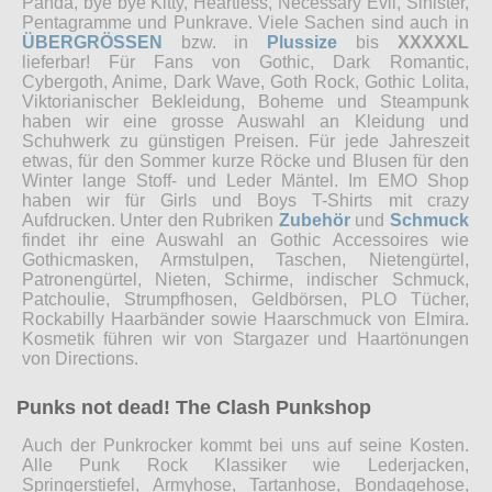
Panda, bye bye Kitty, Heartless, Necessary Evil, Sinister,
Pentagramme und Punkrave. Viele Sachen sind auch in
ÜBERGRÖSSEN
bzw. in
Plussize
bis
XXXXXL
lieferbar! Für Fans von Gothic, Dark Romantic,
Cybergoth, Anime, Dark Wave, Goth Rock, Gothic Lolita,
Viktorianischer Bekleidung, Boheme und Steampunk
haben wir eine grosse Auswahl an Kleidung und
Schuhwerk zu günstigen Preisen. Für jede Jahreszeit
etwas, für den Sommer kurze Röcke und Blusen für den
Winter lange Stoff- und Leder Mäntel. Im EMO Shop
haben wir für Girls und Boys T-Shirts mit crazy
Aufdrucken. Unter den Rubriken
Zubehör
und
Schmuck
findet ihr eine Auswahl an Gothic Accessoires wie
Gothicmasken, Armstulpen, Taschen, Nietengürtel,
Patronengürtel, Nieten, Schirme, indischer Schmuck,
Patchoulie, Strumpfhosen, Geldbörsen, PLO Tücher,
Rockabilly Haarbänder sowie Haarschmuck von Elmira.
Kosmetik führen wir von Stargazer und Haartönungen
von Directions.
Punks not dead! The Clash Punkshop
Auch der Punkrocker kommt bei uns auf seine Kosten.
Alle Punk Rock Klassiker wie Lederjacken,
Springerstiefel, Armyhose, Tartanhose, Bondagehose,