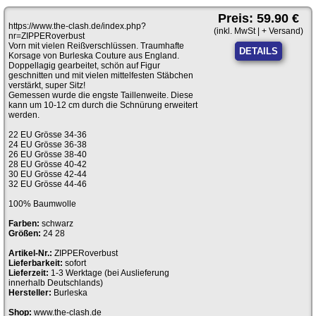
Preis: 59.90 €
https://www.the-clash.de/index.php?
(inkl. MwSt | + Versand)
nr=ZIPPERoverbust
Vorn mit vielen Reißverschlüssen. Traumhafte
DETAILS
Korsage von Burleska Couture aus England.
Doppellagig gearbeitet, schön auf Figur
geschnitten und mit vielen mittelfesten Stäbchen
verstärkt, super Sitz!
Gemessen wurde die engste Taillenweite. Diese
kann um 10-12 cm durch die Schnürung erweitert
werden.
22 EU Grösse 34-36
24 EU Grösse 36-38
26 EU Grösse 38-40
28 EU Grösse 40-42
30 EU Grösse 42-44
32 EU Grösse 44-46
100% Baumwolle
Farben:
schwarz
Größen:
24 28
Artikel-Nr.:
ZIPPERoverbust
Lieferbarkeit:
sofort
Lieferzeit:
1-3 Werktage (bei Auslieferung
innerhalb Deutschlands)
Hersteller:
Burleska
Shop:
www.the-clash.de