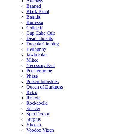
Aderlass
Banned
Black Pistol
Brandit
Burleska
Collectif
Cup Cake Cult
Dead Threads
Dracula Clothing
Hellbunny
Jawbreaker
Miltec
Necessary Evil
Pentagramme
Phaze
Poizen Industries
Queen of Darkness
Relco
Restyle
Rockabella
Sinister
Spin Doctor
Surplus
Vixxsin
Voodoo Vixen