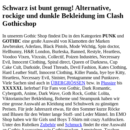
Schwarz ist bunt genug! Alternative,
rockige und dunkle Bekleidung im Clash
Gothicshop
In unserem Gothic Shop findest Du in den Kategorien
PUNK
und
GOTHIC
eine große Auswahl von Klamotten der Marken
Jawbreaker, Aderlass, Black Pistols, Mode Wichtig, Spin doctor,
Hellbunny, H&R London, Burleska, Banned, Restyle, Heartless,
Voodoo Vixen, Vixxsin, Collectif, Poizen Industries, Necressary
Evil, Innocent Clothing, Spiral direct, Queen of Darkness, Cup
Cake Cult, Darkside, Dead Threads, Devil Fashion, Kates Clothing,
Hard Leather Stuff, Innocent Clothing, Killer Panda, bye bye Kitty,
Heartless, Necessary Evil, Sinister, Pentagramme und Punkrave.
Viele Sachen sind auch in
ÜBERGRÖSSEN
bzw. in
Plussize
bis
XXXXXL
lieferbar! Für Fans von Gothic, Dark Romantic,
Cybergoth, Anime, Dark Wave, Goth Rock, Gothic Lolita,
Viktorianischer Bekleidung, Boheme und Steampunk haben wir
eine grosse Auswahl an Kleidung und Schuhwerk zu günstigen
Preisen. Für jede Jahreszeit etwas, für den Sommer kurze Röcke
und Blusen für den Winter lange Stoff- und Leder Mäntel. Im EMO
Shop haben wir für Girls und Boys T-Shirts mit crazy Aufdrucken.
Unter den Rubriken
Zubehör
und
Schmuck
findet ihr eine Auswahl
an Gothic Accessoires wie Gothicmasken, Armstulpen, Taschen,