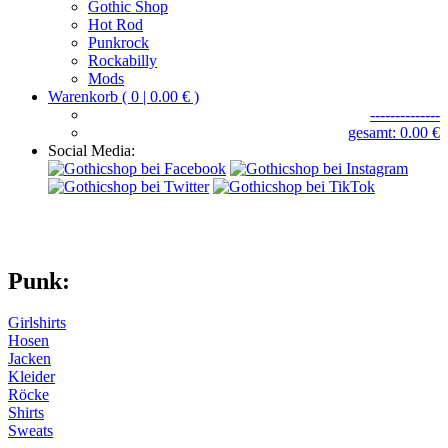
Gothic Shop
Hot Rod
Punkrock
Rockabilly
Mods
Warenkorb ( 0 | 0.00 € )
--------------
gesamt: 0.00 €
Social Media:
Punk:
Girlshirts
Hosen
Jacken
Kleider
Röcke
Shirts
Sweats