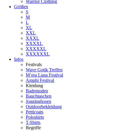
Warrior Clothing
Größen
S
M
L
XL
XXL
XXXL
XXXXL
XXXXXL
XXXXXXL
Infos
Festivals
Wave Gotik Treffen
M’era Luna Festival
Amphi Festival
Kleidung
Bademoden
Bauchtaschen
Jogginghosen
Outdoorbekleidung
Petticoats
Poloshirts
T-Shirts
Begriffe