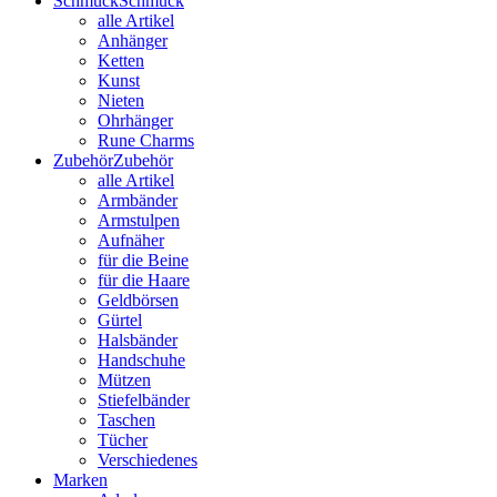
Schmuck
Schmuck
alle Artikel
Anhänger
Ketten
Kunst
Nieten
Ohrhänger
Rune Charms
Zubehör
Zubehör
alle Artikel
Armbänder
Armstulpen
Aufnäher
für die Beine
für die Haare
Geldbörsen
Gürtel
Halsbänder
Handschuhe
Mützen
Stiefelbänder
Taschen
Tücher
Verschiedenes
Marken