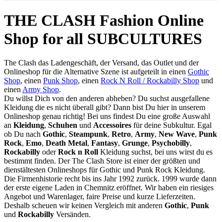
THE CLASH Fashion Online
Shop for all SUBCULTURES
The Clash das Ladengeschäft, der Versand, das Outlet und der
Onlineshop für die Alternative Szene ist aufgeteilt in einen
Gothic
Shop
, einen
Punk Shop
, einen
Rock N Roll / Rockabilly Shop
und
einen
Army Shop
.
Du willst Dich von den anderen abheben? Du suchst ausgefallene
Kleidung die es nicht überall gibt? Dann bist Du hier in unserem
Onlineshop genau richtig! Bei uns findest Du eine große Auswahl
an
Kleidung
,
Schuhen
und
Accessoires
für deine Subkultur. Egal
ob Du nach
Gothic
,
Steampunk
,
Retro
,
Army
,
New Wave
,
Punk
Rock
,
Emo
,
Death Metal
,
Fantasy
,
Grunge
,
Psychobilly
,
Rockabilly
oder
Rock n Roll
Kleidung suchst, bei uns wirst du es
bestimmt finden. Der The Clash Store ist einer der größten und
dienstältesten Onlineshops für Gothic und Punk Rock Kleidung.
Die Firmenhistorie recht bis ins Jahr 1992 zurück. 1999 wurde dann
der erste eigene Laden in Chemnitz eröffnet. Wir haben ein riesiges
Angebot und Warenlager, faire Preise und kurze Lieferzeiten.
Deshalb scheuen wir keinen Vergleich mit anderen
Gothic
,
Punk
und
Rockabilly
Versänden.