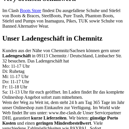
Im Clash
Boots Store
findest Du ausgefallene Schuhe und Stiefel
von Boots & Braces, SteelBoots, Pure Trash, Phantom Boots,
Stiefel und Pumps von Inamagura, Pikes, TUK sowie Schuhe von
Banned Alternative Wear.
Unser Ladengeschäft in Chemnitz
Kunden aus der Nähe von Chemnitz/Sachsen können gern unser
Ladengeschäft
in 09113 Chemnitz / Deutschland, Limbacher Str.
32 besuchen. Das Ladengeschäft hat
Mo: 11-17 Uhr
Di: Ruhetag
Mi: 11-17 Uhr
Do: 11-17 Uhr
Fr: 11-18 Uhr
Sa: 11-13 Uhr für euch geöffnet. Im Laden findet Ihr das komplette
Onlineshop Angebot sofort zum mitnehmen.
Wem der Weg zu Weit ist, dem steht 24 h am Tag 365 Tage im Jahr
unser Onlineshop zum Einkaufen zur Verfügung. Im World wide
Web findet Ihr uns unter: www.the-clash.de Unser Servicepartner
DHL garantiert
kurze Lieferzeiten
. Wir bieten:
günstige Porto
Kosten
und einen
geringen Mindestbestellwert
. Viele
verschiedene Zahlmöglichkeiten wie PAYPAL, Sofort