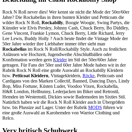
Rock N Roll never dies! Wer kennt sie nicht die Mode der 50er/60er
Jahre? Die Rockabellas in ihren bunten Kleider und Petticoats die
wilder Rock N Roll,
Rockabilly
, Boogie Woogie, Swing Partys, die
Künstler wie Elvis Presley, Johnny Cash, Chuck Berry, Bo Diddley,
Gene Vincent, Frankie Lymon, Chuck Berry, Little Richard, Jerry
Lee Lewis, Buddy Holly ? Auch heute findet die Vintage Mode der
50er Jahre wieder ihre Liebhaber immer öfter sieht man
Rockabellas
im Rock N Roll/Rockabilly Style. Auch zu festlichen
Anlässen wie Hochzeit, Jugendweihe Abschlußbällen oder
Konfirmation werden gern
Kleider
im Stil der 50er/60er Jahre
getragen. Für Fans der 50er und 60er Jahre Mode haben wir in der
Rubrik Rock N Roll eine große Auswahl an Rockabilly Kleidern
bzw.
Petticoat Kleidern
, Vintagekleidern,
Röcke
, Petticoats und
Cardigans von den Marken Collectif, Banned, Dancing Days, Lindy
Bop, Miss Fortune, Küsten Luder, Voodoo Vixen, Rockabella,
H&R London, Hellbunny, Lederjacken im Biker und Retrostil,
Hemden im Westernstil, Dickies sowie Bademoden im Sixties Stil.
Natürlich haben wir die Rock N Roll Kleider auch in Übergrößen
bzw. bis Plussize auf Lager. Unter der Rubrik
MODS
führen wir
eine große Auswahl an Karohemden von Warrior Clothing und
Relco.
Very britisch Schuhwerk