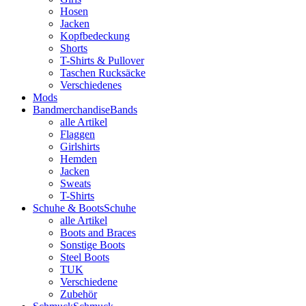
Hosen
Jacken
Kopfbedeckung
Shorts
T-Shirts & Pullover
Taschen Rucksäcke
Verschiedenes
Mods
Bandmerchandise
Bands
alle Artikel
Flaggen
Girlshirts
Hemden
Jacken
Sweats
T-Shirts
Schuhe & Boots
Schuhe
alle Artikel
Boots and Braces
Sonstige Boots
Steel Boots
TUK
Verschiedene
Zubehör