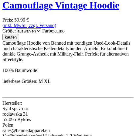
Camouflage Vintage Hoodie
Preis: 59.90 €
(inkl. MwSt | zzgl. Versand)
Größe:
Farbe:
camo
kaufen
Camouflage Hoodie von Banned mit trendigen Used-Look-Details
und charakteristische Kettendetails an den Ärmeln. Er kombiniert
dunkle Grunge-Ästhetik mit Military-Flair. Perfekt für alternativen
Streetstyle.
100% Baumwolle
lieferbare Größen: M XL
Hersteller:
Syal sp. z o.o.
rocławska 31
55-095 Byków
Polen
sales@bannedapparel.eu
Verfügbarkeit:
sofort
| Lieferzeit:
1-3 Werktage