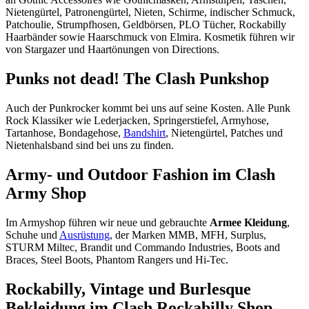
Nietengürtel, Patronengürtel, Nieten, Schirme, indischer Schmuck,
Patchoulie, Strumpfhosen, Geldbörsen, PLO Tücher, Rockabilly
Haarbänder sowie Haarschmuck von Elmira. Kosmetik führen wir
von Stargazer und Haartönungen von Directions.
Punks not dead! The Clash Punkshop
Auch der Punkrocker kommt bei uns auf seine Kosten. Alle Punk
Rock Klassiker wie Lederjacken, Springerstiefel, Armyhose,
Tartanhose, Bondagehose,
Bandshirt
, Nietengürtel, Patches und
Nietenhalsband sind bei uns zu finden.
Army- und Outdoor Fashion im Clash
Army Shop
Im Armyshop führen wir neue und gebrauchte
Armee Kleidung
,
Schuhe und
Ausrüstung
, der Marken MMB, MFH, Surplus,
STURM Miltec, Brandit und Commando Industries, Boots and
Braces, Steel Boots, Phantom Rangers und Hi-Tec.
Rockabilly, Vintage und Burlesque
Bekleidung im Clash Rockabilly Shop