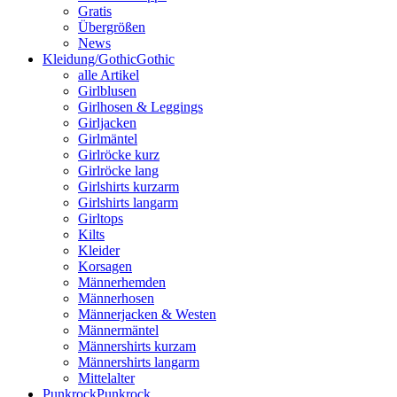
Gratis
Übergrößen
News
Kleidung/Gothic
Gothic
alle Artikel
Girlblusen
Girlhosen & Leggings
Girljacken
Girlmäntel
Girlröcke kurz
Girlröcke lang
Girlshirts kurzarm
Girlshirts langarm
Girltops
Kilts
Kleider
Korsagen
Männerhemden
Männerhosen
Männerjacken & Westen
Männermäntel
Männershirts kurzam
Männershirts langarm
Mittelalter
Punkrock
Punkrock