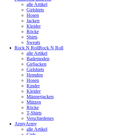
alle Artikel
Girlshirts
Hosen
Jacken
Kleider
Röcke
Shirts
Sweats
Rock N Roll
Rock N Roll
alle Artikel
Bademoden
Girljacken
Girlshirts
Hemden
Hosen
Kinder
Kleider
Männerjacken
Mützen
Röcke
T-Shirts
Verschiedenes
Army
Army
alle Artikel
Girls