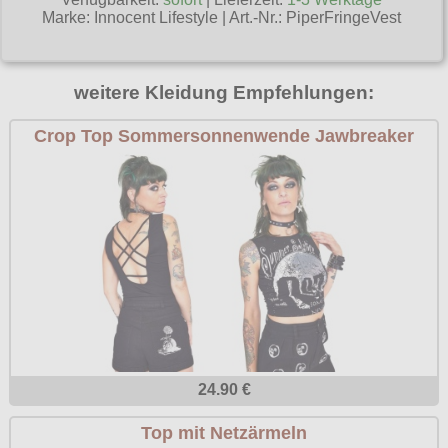
Marke:
Innocent Lifestyle
|
Art.-Nr.: PiperFringeVest
Poizen Industries
Gothic Shop
Queen of Darkness
Hot Rod
weitere Kleidung Empfehlungen:
Relco
Punkrock
Restyle
Crop Top Sommersonnenwende Jawbreaker
Rockabilly
Rockabella
Mods
Sinister
Spin Doctor
Surplus
Vixxsin
Voodoo Vixen
Warrior Clothing
24.90 €
Top mit Netzärmeln