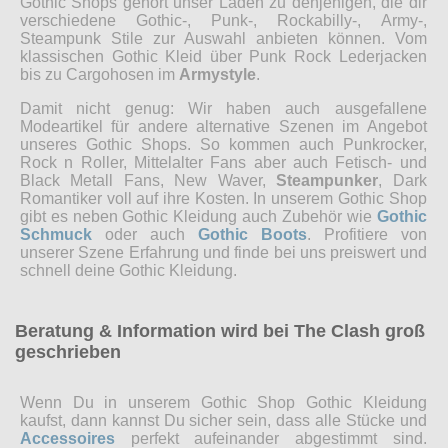
Gothic Shops gehört unser Laden zu denjenigen, die dir
verschiedene Gothic-, Punk-, Rockabilly-, Army-,
Steampunk Stile zur Auswahl anbieten können. Vom
klassischen Gothic Kleid über Punk Rock Lederjacken
bis zu Cargohosen im
Armystyle
.
Damit nicht genug: Wir haben auch ausgefallene
Modeartikel für andere alternative Szenen im Angebot
unseres Gothic Shops. So kommen auch Punkrocker,
Rock n Roller, Mittelalter Fans aber auch Fetisch- und
Black Metall Fans, New Waver,
Steampunker
, Dark
Romantiker voll auf ihre Kosten. In unserem Gothic Shop
gibt es neben Gothic Kleidung auch Zubehör wie
Gothic
Schmuck
oder auch
Gothic Boots
. Profitiere von
unserer Szene Erfahrung und finde bei uns preiswert und
schnell deine Gothic Kleidung.
Beratung & Information wird bei The Clash groß
geschrieben
Wenn Du in unserem Gothic Shop Gothic Kleidung
kaufst, dann kannst Du sicher sein, dass alle Stücke und
Accessoires
perfekt aufeinander abgestimmt sind.