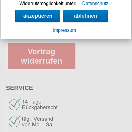
Versandkosten
Widerrufsmöglichkeit unter:
Datenschutz.
Datenschutz
akzeptieren
ablehnen
AGB
Impressum
Vertrag
widerrufen
SERVICE