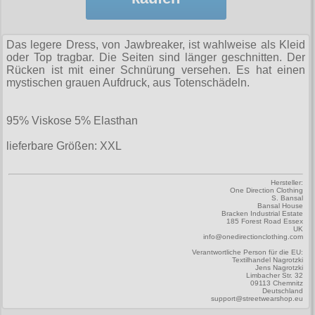
Zubehör
Männerhosen
M
Festivals
Ohrhänger
Warenkorb ( 0 | 0.00 € )
für die Beine
Verschiedenes
Brandit
Männerjacken & Westen
L
Rune Charms
Wave Gotik Treffen
Social Media:
für die Haare
Das legere Dress, von Jawbreaker, ist wahlweise als Kleid
--------------
Burleska
Männermäntel
oder Top tragbar. Die Seiten sind länger geschnitten. Der
XL
M’era Luna Festival
Geldbörsen
Rücken ist mit einer Schnürung versehen. Es hat einen
gesamt: 0.00 €
Collectif
Männershirts kurzam
mystischen grauen Aufdruck, aus Totenschädeln.
XXL
Amphi Festival
Gürtel
Cup Cake Cult
Männershirts langarm
XXXL
Kleidung
Halsbänder
95% Viskose 5% Elasthan
Dead Threads
Mittelalter
XXXXL
Bademoden
Handschuhe
lieferbare Größen: XXL
Dracula Clothing
XXXXXL
Bauchtaschen
Mützen
Hellbunny
Hersteller:
XXXXXXL
One Direction Clothing
Jogginghosen
Stiefelbänder
S. Bansal
Jawbreaker
Bansal House
Bracken Industrial Estate
Outdoorbekleidung
Taschen
185 Forest Road Essex
Miltec
UK
info@onedirectionclothing.com
Petticoats
Tücher
Necessary Evil
Verantwortliche Person für die EU:
Textilhandel Nagrotzki
Poloshirts
Jens Nagrotzki
Verschiedenes
Limbacher Str. 32
Pentagramme
09113 Chemnitz
Deutschland
T-Shirts
support@streetwearshop.eu
Phaze
Begriffe