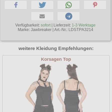
Poizen Industries
Gothic Shop
Queen of Darkness
Hot Rod
Relco
Verfügbarkeit:
sofort
| Lieferzeit:
1-3 Werktage
Punkrock
Marke:
Jawbreaker
|
Art.-Nr.: LDSTPA3214
Restyle
Rockabilly
Rockabella
Mods
weitere Kleidung Empfehlungen:
Sinister
Korsagen Top
Spin Doctor
Surplus
Vixxsin
Voodoo Vixen
Warrior Clothing