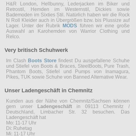
H&R London, Hellbunny, Lederjacken im Biker und
Retrostil, Hemden im Westernstil, Dickies sowie
Bademoden im Sixties Stil. Natürlich haben wir die Rock
N Roll Kleider auch in Übergrößen bzw. bis Plussize auf
Lager. Unter der Rubrik
MODS
führen wir eine große
Auswahl an Karohemden von Warrior Clothing und
Relco.
Very britisch Schuhwerk
Im Clash
Boots Store
findest Du ausgefallene Schuhe
und Stiefel von Boots & Braces, SteelBoots, Pure Trash,
Phantom Boots, Stiefel und Pumps von Inamagura,
Pikes, TUK sowie Schuhe von Banned Alternative Wear.
Unser Ladengeschäft in Chemnitz
Kunden aus der Nähe von Chemnitz/Sachsen können
gern unser
Ladengeschäft
in 09113 Chemnitz /
Deutschland, Limbacher Str. 32 besuchen. Das
Ladengeschäft hat
Mo: 11-17 Uhr
Di: Ruhetag
Mi: 11-17 Uhr