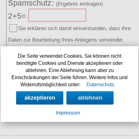
Spamschutz:
(Ergebnis eintragen)
2+5=
Sie erklären sich damit einverstanden, dass Ihre
Daten zur Bearbeitung Ihres Anliegens verwendet
werden. Weitere Informationen und Widerrufshinweise
Die Seite verwendet Cookies. Sie können nicht
finden Sie in der
benötigte Cookies und Dienste akzeptieren oder
Datenschutzerklärung
ablehnen. Eine Ablehnung kann aber zu
absenden
Einschränkungen der Seite führen. Weitere Infos und
Widerrufsmöglichkeit unter:
Datenschutz.
akzeptieren
ablehnen
SOCIAL MEDIA
Impressum