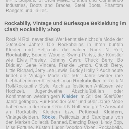
MFH, Surplus, STURM Miltec, Brandit und Commando
Industries, Boots and Braces, Steel Boots, Phantom
Rangers und Hi-Tec.
Rockabilly, Vintage und Burlesque Bekleidung im
Clash Rockabilly Shop
Rock N Roll never dies! Wer kennt sie nicht die Mode der
50er/60er Jahre? Die Rockabellas in ihren bunten
Kleider und Petticoats die wilder Rock N Roll,
Rockabilly
, Boogie Woogie, Swing Partys, die Künstler
wie Elvis Presley, Johnny Cash, Chuck Berry, Bo
Diddley, Gene Vincent, Frankie Lymon, Chuck Berry,
Little Richard, Jerry Lee Lewis, Buddy Holly ? Auch heute
findet die Vintage Mode der 50er Jahre wieder ihre
Liebhaber immer öfter sieht man
Rockabellas
im Rock N
Roll/Rockabilly Style. Auch zu festlichen Anlässen wie
Hochzeit, Jugendweihe Abschlußbällen oder
Konfirmation werden gern
Kleider
im Stil der 50er/60er
Jahre getragen. Für Fans der 50er und 60er Jahre Mode
haben wir in der Rubrik Rock N Roll eine große Auswahl
an Rockabilly Kleidern bzw.
Petticoat Kleidern
,
Vintagekleidern,
Röcke
, Petticoats und Cardigans von
den Marken Collectif, Banned, Dancing Days, Lindy Bop,
Miss Fortune, Küsten Luder, Voodoo Vixen, Rockabella,