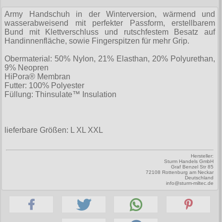
Zubehör
Männerhosen
M
Festivals
Ohrhänger
Warenkorb ( 0 | 0.00 € )
für die Beine
Army Handschuh in der Winterversion, wärmend und
Verschiedenes
Brandit
Männerjacken & Westen
L
wasserabweisend mit perfekter Passform, erstellbarem
Rune Charms
Wave Gotik Treffen
Social Media:
für die Haare
Bund mit Klettverschluss und rutschfestem Besatz auf
--------------
Burleska
Männermäntel
XL
Handinnenfläche, sowie Fingerspitzen für mehr Grip.
M’era Luna Festival
Geldbörsen
gesamt: 0.00 €
Collectif
Männershirts kurzam
XXL
Obermaterial: 50% Nylon, 21% Elasthan, 20% Polyurethan,
Amphi Festival
Gürtel
9% Neopren
Cup Cake Cult
Männershirts langarm
XXXL
HiPora® Membran
Kleidung
Halsbänder
Futter: 100% Polyester
Dead Threads
Mittelalter
XXXXL
Füllung: Thinsulate™ Insulation
Bademoden
Handschuhe
Dracula Clothing
XXXXXL
Bauchtaschen
Mützen
Hellbunny
XXXXXXL
lieferbare Größen: L XL XXL
Jogginghosen
Stiefelbänder
Jawbreaker
Outdoorbekleidung
Taschen
Hersteller:
Miltec
Sturm Handels GmbH
Graf Benzel Str 85
Petticoats
Tücher
72108 Rottenburg am Neckar
Necessary Evil
Deutschland
info@sturm-miltec.de
Poloshirts
Verschiedenes
Pentagramme
T-Shirts
Phaze
Begriffe