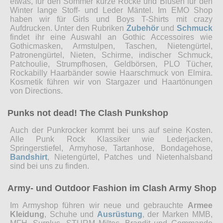
etwas, für den Sommer kurze Röcke und Blusen für den
Winter lange Stoff- und Leder Mäntel. Im EMO Shop
haben wir für Girls und Boys T-Shirts mit crazy
Aufdrucken. Unter den Rubriken
Zubehör
und
Schmuck
findet ihr eine Auswahl an Gothic Accessoires wie
Gothicmasken, Armstulpen, Taschen, Nietengürtel,
Patronengürtel, Nieten, Schirme, indischer Schmuck,
Patchoulie, Strumpfhosen, Geldbörsen, PLO Tücher,
Rockabilly Haarbänder sowie Haarschmuck von Elmira.
Kosmetik führen wir von Stargazer und Haartönungen
von Directions.
Punks not dead! The Clash Punkshop
Auch der Punkrocker kommt bei uns auf seine Kosten.
Alle Punk Rock Klassiker wie Lederjacken,
Springerstiefel, Armyhose, Tartanhose, Bondagehose,
Bandshirt
, Nietengürtel, Patches und Nietenhalsband
sind bei uns zu finden.
Army- und Outdoor Fashion im Clash Army Shop
Im Armyshop führen wir neue und gebrauchte
Armee
Kleidung
, Schuhe und
Ausrüstung
, der Marken MMB,