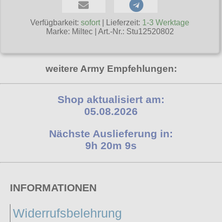
Poizen Industries
Gothic Shop
Verfügbarkeit:
sofort
| Lieferzeit:
1-3 Werktage
Queen of Darkness
Marke:
Miltec
|
Art.-Nr.: Stu12520802
Hot Rod
Relco
Punkrock
Restyle
weitere Army Empfehlungen:
Rockabilly
Rockabella
Mods
Shop aktualisiert am:
Sinister
05.08.2026
Spin Doctor
Nächste Auslieferung in:
Surplus
9h 20m 9s
Vixxsin
Voodoo Vixen
INFORMATIONEN
Warrior Clothing
Widerrufsbelehrung