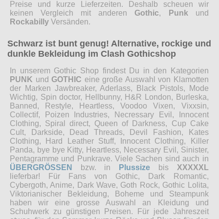
Preise und kurze Lieferzeiten. Deshalb scheuen wir
keinen Vergleich mit anderen
Gothic
,
Punk
und
Rockabilly
Versänden.
Schwarz ist bunt genug! Alternative, rockige und
dunkle Bekleidung im Clash Gothicshop
In unserem Gothic Shop findest Du in den Kategorien
PUNK
und
GOTHIC
eine große Auswahl von Klamotten
der Marken Jawbreaker, Aderlass, Black Pistols, Mode
Wichtig, Spin doctor, Hellbunny, H&R London, Burleska,
Banned, Restyle, Heartless, Voodoo Vixen, Vixxsin,
Collectif, Poizen Industries, Necressary Evil, Innocent
Clothing, Spiral direct, Queen of Darkness, Cup Cake
Cult, Darkside, Dead Threads, Devil Fashion, Kates
Clothing, Hard Leather Stuff, Innocent Clothing, Killer
Panda, bye bye Kitty, Heartless, Necessary Evil, Sinister,
Pentagramme und Punkrave. Viele Sachen sind auch in
ÜBERGRÖSSEN
bzw. in
Plussize
bis
XXXXXL
lieferbar! Für Fans von Gothic, Dark Romantic,
Cybergoth, Anime, Dark Wave, Goth Rock, Gothic Lolita,
Viktorianischer Bekleidung, Boheme und Steampunk
haben wir eine grosse Auswahl an Kleidung und
Schuhwerk zu günstigen Preisen. Für jede Jahreszeit