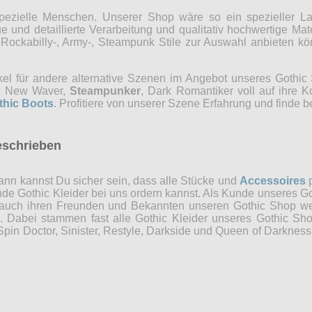
r spezielle Menschen. Unserer Shop wäre so ein spezieller 
 und detaillierte Verarbeitung und qualitativ hochwertige Mate
, Rockabilly-, Army-, Steampunk Stile zur Auswahl anbieten 
kel für andere alternative Szenen im Angebot unseres Gothi
ns, New Waver,
Steampunker
, Dark Romantiker voll auf ihre 
thic Boots
. Profitiere von unserer Szene Erfahrung und finde b
eschrieben
nn kannst Du sicher sein, dass alle Stücke und
Accessoires
p
ende Gothic Kleider bei uns ordern kannst. Als Kunde unseres Go
 auch ihren Freunden und Bekannten unseren Gothic Shop weit
n. Dabei stammen fast alle Gothic Kleider unseres Gothic Sh
in Doctor, Sinister, Restyle, Darkside und Queen of Darkness 