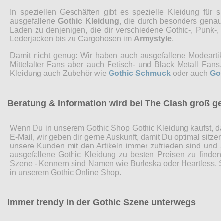
In speziellen Geschäften gibt es spezielle Kleidung fü
ausgefallene
Gothic Kleidung
, die durch besonders genaue
Laden zu denjenigen, die dir verschiedene Gothic-, Punk-
Lederjacken bis zu Cargohosen im
Armystyle
.
Damit nicht genug: Wir haben auch ausgefallene Modearti
Mittelalter Fans aber auch Fetisch- und Black Metall Fa
Kleidung auch Zubehör wie
Gothic Schmuck
oder auch
Go
Beratung & Information wird bei The Clash groß g
Wenn Du in unserem Gothic Shop Gothic Kleidung kaufst, da
E-Mail, wir geben dir gerne Auskunft, damit Du optimal sitz
unsere Kunden mit den Artikeln immer zufrieden sind und
ausgefallene Gothic Kleidung zu besten Preisen zu finde
Szene - Kennern sind Namen wie Burleska oder Heartless, Sp
in unserem Gothic Online Shop.
Immer trendy in der Gothic Szene unterwegs