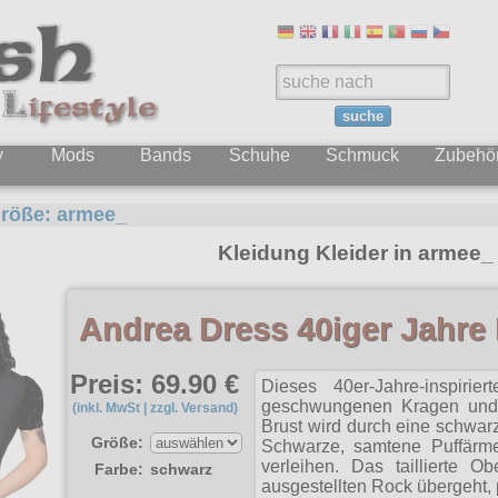
suche
y
Mods
Bands
Schuhe
Schmuck
Zubehö
röße:
armee_
Kleidung Kleider in armee_
Andrea Dress 40iger Jahre 
Preis: 69.90 €
Dieses 40er-Jahre-inspirie
geschwungenen Kragen und e
(inkl. MwSt | zzgl. Versand)
Brust wird durch eine schwarz
Größe:
Schwarze, samtene Puffärm
verleihen. Das taillierte O
Farbe:
schwarz
ausgestellten Rock übergeht, 