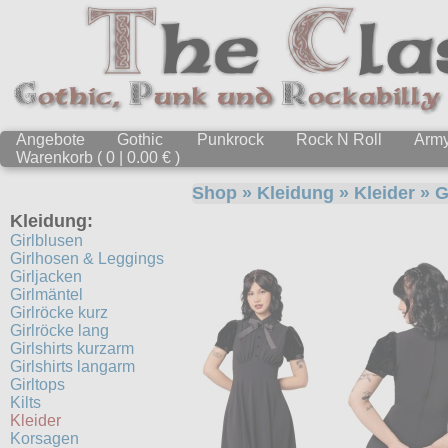
Angebote
Gothic
Punkrock
Rock N Roll
Arm
Warenkorb ( 0 | 0.00 € )
Shop
»
Kleidung
»
Kleider
» G
Kleidung:
Girlblusen
Girlhosen & Leggings
Girljacken
Girlmäntel
Girlröcke kurz
Girlröcke lang
Girlshirts kurzarm
Girlshirts langarm
Girltops
Kilts
Kleider
Korsagen