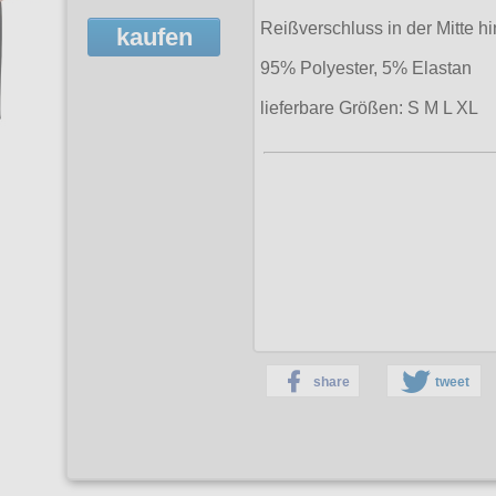
Reißverschluss in der Mitte hi
kaufen
95% Polyester, 5% Elastan
lieferbare Größen: S M L XL
share
tweet