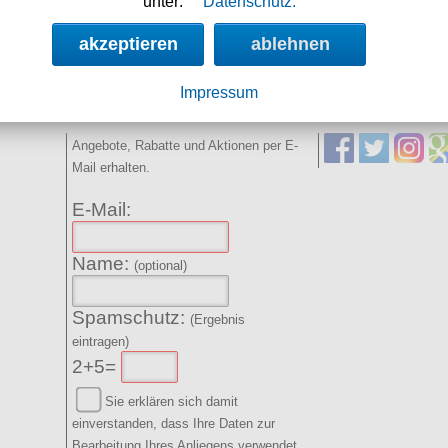
unter:
Datenschutz.
22h 0m 47s
akzeptieren
ablehnen
Impressum
NEWSLETTER
SOCIAL MED
Angebote, Rabatte und Aktionen per E-
Mail erhalten.
E-Mail:
Name:
(optional)
Spamschutz:
(Ergebnis
eintragen)
2+5=
Sie erklären sich damit
einverstanden, dass Ihre Daten zur
Bearbeitung Ihres Anliegens verwendet