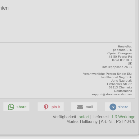
nten
Hersteller:
popsoda LTD
Ciprian Crangasu
48-50 Fowler Rd
Ilford IG6 3UT
UK
info@popsoda.co.uk
Verantwortliche Person für die EU:
Textilhandel Nagrotzki
Jens Nagrotzki
Limbacher Str. 32
09113 Chemnitz
Deutschland
support@streetwearshop.eu
share
pin it
mail
share
Verfügbarkeit:
sofort
| Lieferzeit:
1-3 Werktage
Marke:
Hellbunny
|
Art.-Nr.: PSH40479