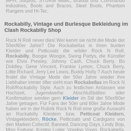
MFH, Surplus, STURM Miltec, Brandit und Commando
Industries, Boots and Braces, Steel Boots, Phantom
Rangers und Hi-Tec.
Rockabilly, Vintage und Burlesque Bekleidung im
Clash Rockabilly Shop
Rock N Roll never dies! Wer kennt sie nicht die Mode der
50er/60er Jahre? Die Rockabellas in ihren bunten
Kleider und Petticoats die wilder Rock N Roll,
Rockabilly
, Boogie Woogie, Swing Partys, die Künstler
wie Elvis Presley, Johnny Cash, Chuck Berry, Bo
Diddley, Gene Vincent, Frankie Lymon, Chuck Berry,
Little Richard, Jerry Lee Lewis, Buddy Holly ? Auch heute
findet die Vintage Mode der 50er Jahre wieder ihre
Liebhaber immer öfter sieht man
Rockabellas
im Rock N
Roll/Rockabilly Style. Auch zu festlichen Anlässen wie
Hochzeit, Jugendweihe Abschlußbällen oder
Konfirmation werden gern
Kleider
im Stil der 50er/60er
Jahre getragen. Für Fans der 50er und 60er Jahre Mode
haben wir in der Rubrik Rock N Roll eine große Auswahl
an Rockabilly Kleidern bzw.
Petticoat Kleidern
,
Vintagekleidern,
Röcke
, Petticoats und Cardigans von
den Marken Collectif, Banned, Dancing Days, Lindy Bop,
Miss Fortune, Küsten Luder, Voodoo Vixen, Rockabella,