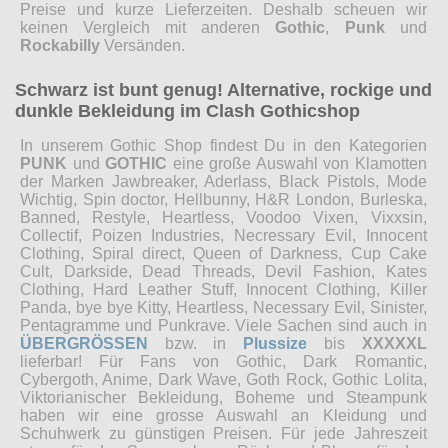
Preise und kurze Lieferzeiten. Deshalb scheuen wir
keinen Vergleich mit anderen
Gothic
,
Punk
und
Rockabilly
Versänden.
Schwarz ist bunt genug! Alternative, rockige und
dunkle Bekleidung im Clash Gothicshop
In unserem Gothic Shop findest Du in den Kategorien
PUNK
und
GOTHIC
eine große Auswahl von Klamotten
der Marken Jawbreaker, Aderlass, Black Pistols, Mode
Wichtig, Spin doctor, Hellbunny, H&R London, Burleska,
Banned, Restyle, Heartless, Voodoo Vixen, Vixxsin,
Collectif, Poizen Industries, Necressary Evil, Innocent
Clothing, Spiral direct, Queen of Darkness, Cup Cake
Cult, Darkside, Dead Threads, Devil Fashion, Kates
Clothing, Hard Leather Stuff, Innocent Clothing, Killer
Panda, bye bye Kitty, Heartless, Necessary Evil, Sinister,
Pentagramme und Punkrave. Viele Sachen sind auch in
ÜBERGRÖSSEN
bzw. in
Plussize
bis
XXXXXL
lieferbar! Für Fans von Gothic, Dark Romantic,
Cybergoth, Anime, Dark Wave, Goth Rock, Gothic Lolita,
Viktorianischer Bekleidung, Boheme und Steampunk
haben wir eine grosse Auswahl an Kleidung und
Schuhwerk zu günstigen Preisen. Für jede Jahreszeit