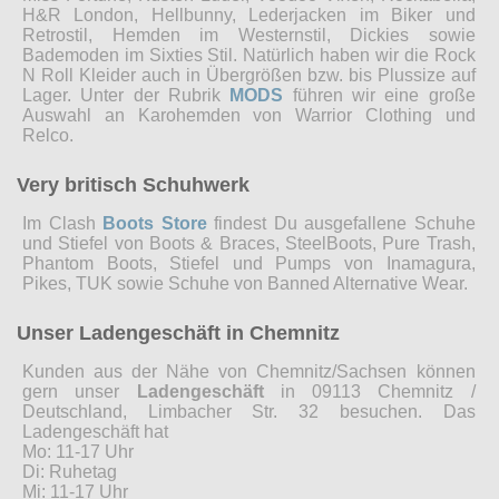
H&R London, Hellbunny, Lederjacken im Biker und
Retrostil, Hemden im Westernstil, Dickies sowie
Bademoden im Sixties Stil. Natürlich haben wir die Rock
N Roll Kleider auch in Übergrößen bzw. bis Plussize auf
Lager. Unter der Rubrik
MODS
führen wir eine große
Auswahl an Karohemden von Warrior Clothing und
Relco.
Very britisch Schuhwerk
Im Clash
Boots Store
findest Du ausgefallene Schuhe
und Stiefel von Boots & Braces, SteelBoots, Pure Trash,
Phantom Boots, Stiefel und Pumps von Inamagura,
Pikes, TUK sowie Schuhe von Banned Alternative Wear.
Unser Ladengeschäft in Chemnitz
Kunden aus der Nähe von Chemnitz/Sachsen können
gern unser
Ladengeschäft
in 09113 Chemnitz /
Deutschland, Limbacher Str. 32 besuchen. Das
Ladengeschäft hat
Mo: 11-17 Uhr
Di: Ruhetag
Mi: 11-17 Uhr