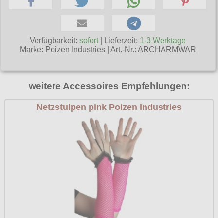
Poizen Industries
Gothic Shop
Queen of Darkness
Hot Rod
Verfügbarkeit:
sofort
| Lieferzeit:
1-3 Werktage
Relco
Marke:
Poizen Industries
|
Art.-Nr.: ARCHARMWAR
Punkrock
Restyle
Rockabilly
Rockabella
weitere Accessoires Empfehlungen:
Mods
Sinister
Netzstulpen pink Poizen Industries
Spin Doctor
Surplus
Vixxsin
Voodoo Vixen
Warrior Clothing