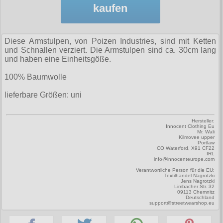
Zubehör
Männerhosen
M
Festivals
kaufen
Ohrhänger
Warenkorb ( 0 | 0.00 € )
für die Beine
Verschiedenes
Brandit
Männerjacken & Westen
L
Rune Charms
Wave Gotik Treffen
Social Media:
für die Haare
--------------
Burleska
Männermäntel
XL
Diese Armstulpen, von Poizen Industries, sind mit Ketten
M’era Luna Festival
Geldbörsen
und Schnallen verziert. Die Armstulpen sind ca. 30cm lang
gesamt: 0.00 €
Collectif
Männershirts kurzam
XXL
und haben eine Einheitsgöße.
Amphi Festival
Gürtel
Cup Cake Cult
Männershirts langarm
XXXL
100% Baumwolle
Kleidung
Halsbänder
Dead Threads
Mittelalter
XXXXL
lieferbare Größen: uni
Bademoden
Handschuhe
Dracula Clothing
XXXXXL
Bauchtaschen
Mützen
Hersteller:
Hellbunny
Innocent Clothing Eu
XXXXXXL
Mr. Wali
Jogginghosen
Stiefelbänder
Kilmovee upper
Jawbreaker
Portlaw
CO Waterford, X91 CF22
Outdoorbekleidung
IRL
Taschen
info@innocenteurope.com
Miltec
Verantwortliche Person für die EU:
Petticoats
Tücher
Textilhandel Nagrotzki
Necessary Evil
Jens Nagrotzki
Limbacher Str. 32
Poloshirts
Verschiedenes
09113 Chemnitz
Pentagramme
Deutschland
support@streetwearshop.eu
T-Shirts
Phaze
Begriffe