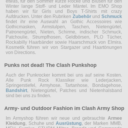
etwas, für den Sommer kurze Röcke und Blusen für den
Winter lange Stoff- und Leder Mäntel. Im EMO Shop
haben wir für Girls und Boys T-Shirts mit crazy
Aufdrucken. Unter den Rubriken
Zubehör
und
Schmuck
findet ihr eine Auswahl an Gothic Accessoires wie
Gothicmasken, Armstulpen, Taschen, Nietengürtel,
Patronengürtel, Nieten, Schirme, indischer Schmuck,
Patchoulie, Strumpfhosen, Geldbörsen, PLO Tücher,
Rockabilly Haarbänder sowie Haarschmuck von Elmira.
Kosmetik führen wir von Stargazer und Haartönungen
von Directions.
Punks not dead! The Clash Punkshop
Auch der Punkrocker kommt bei uns auf seine Kosten.
Alle Punk Rock Klassiker wie Lederjacken,
Springerstiefel, Armyhose, Tartanhose, Bondagehose,
Bandshirt
, Nietengürtel, Patches und Nietenhalsband
sind bei uns zu finden.
Army- und Outdoor Fashion im Clash Army Shop
Im Armyshop führen wir neue und gebrauchte
Armee
Kleidung
, Schuhe und
Ausrüstung
, der Marken MMB,