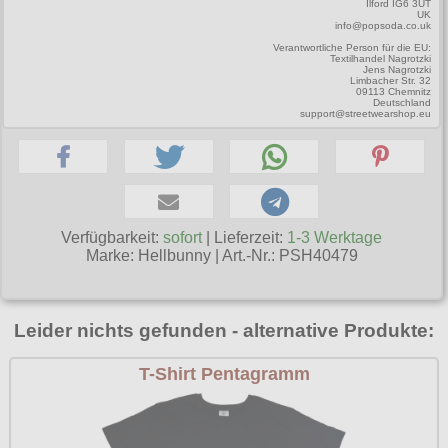
Ilford IG6 3UT
UK
Poizen Industries
info@popsoda.co.uk
Gothic Shop
Verantwortliche Person für die EU:
Queen of Darkness
Textilhandel Nagrotzki
Jens Nagrotzki
Hot Rod
Limbacher Str. 32
Relco
09113 Chemnitz
Deutschland
Punkrock
support@streetwearshop.eu
Restyle
Rockabilly
Rockabella
Mods
Sinister
Spin Doctor
Verfügbarkeit:
sofort
| Lieferzeit:
1-3 Werktage
Marke:
Hellbunny
|
Art.-Nr.: PSH40479
Surplus
Vixxsin
Leider nichts gefunden - alternative Produkte:
Voodoo Vixen
T-Shirt Pentagramm
Warrior Clothing