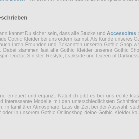
eschrieben
nn kannst Du sicher sein, dass alle Stücke und
Accessoires
p
ende Gothic Kleider bei uns ordern kannst. Als Kunde unseres Go
 auch ihren Freunden und Bekannten unseren Gothic Shop weit
n. Dabei stammen fast alle Gothic Kleider unseres Gothic Sh
in Doctor, Sinister, Restyle, Darkside und Queen of Darkness 
d erneuert und ergänzt. Natürlich gibt es bei uns echte kla
 interessante Modelle mit den unterschiedlichsten Schnittfor
n, in familiärer Atmosphäre. Lass dir Zeit bei der Auswahl, st
 oder in unserem Gothic Onlineshop deine Gothic Kleider kaufs
!