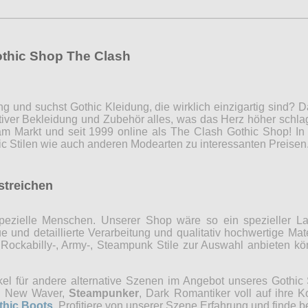
othic Shop The Clash
ng und suchst Gothic Kleidung, die wirklich einzigartig sind?
iver Bekleidung und Zubehör alles, was das Herz höher schla
m Markt und seit 1999 online als The Clash Gothic Shop! In 
c Stilen wie auch anderen Modearten zu interessanten Preise
rstreichen
r spezielle Menschen. Unserer Shop wäre so ein spezieller 
 und detaillierte Verarbeitung und qualitativ hochwertige Mate
, Rockabilly-, Army-, Steampunk Stile zur Auswahl anbieten 
kel für andere alternative Szenen im Angebot unseres Gothi
ns, New Waver,
Steampunker
, Dark Romantiker voll auf ihre 
thic Boots
. Profitiere von unserer Szene Erfahrung und finde b