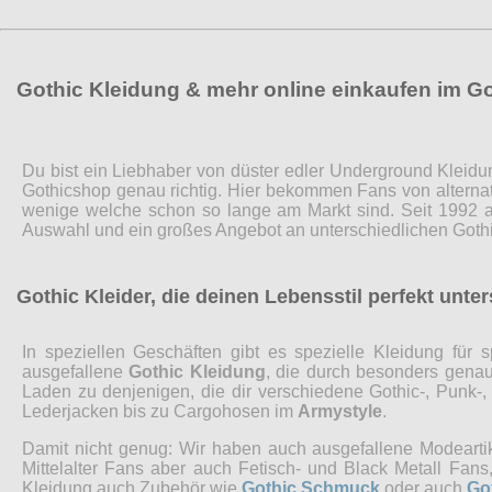
Gothic Kleidung & mehr online einkaufen im G
Du bist ein Liebhaber von düster edler Underground Kleidu
Gothicshop genau richtig. Hier bekommen Fans von alternat
wenige welche schon so lange am Markt sind. Seit 1992 a
Auswahl und ein großes Angebot an unterschiedlichen Gothi
Gothic Kleider, die deinen Lebensstil perfekt unte
In speziellen Geschäften gibt es spezielle Kleidung fü
ausgefallene
Gothic Kleidung
, die durch besonders genaue
Laden zu denjenigen, die dir verschiedene Gothic-, Punk-
Lederjacken bis zu Cargohosen im
Armystyle
.
Damit nicht genug: Wir haben auch ausgefallene Modearti
Mittelalter Fans aber auch Fetisch- und Black Metall Fa
Kleidung auch Zubehör wie
Gothic Schmuck
oder auch
Go