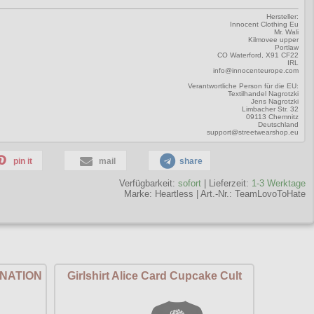
Hersteller:
Innocent Clothing Eu
Mr. Wali
Kilmovee upper
Portlaw
CO Waterford, X91 CF22
IRL
info@innocenteurope.com
Verantwortliche Person für die EU:
Textilhandel Nagrotzki
Jens Nagrotzki
Limbacher Str. 32
09113 Chemnitz
Deutschland
support@streetwearshop.eu
pin it
mail
share
Verfügbarkeit:
sofort
| Lieferzeit:
1-3 Werktage
Marke:
Heartless
|
Art.-Nr.: TeamLovoToHate
ANATION
Girlshirt Alice Card Cupcake Cult