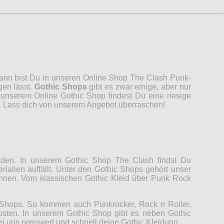
 Dann bist Du in unseren Online Shop The Clash Punk-
gen lässt.
Gothic Shops
gibt es zwar einige, aber nur
unserem Online Gothic Shop findest Du eine riesige
n. Lass dich von unserem Angebot überraschen!
Laden. In unserem Gothic Shop The Clash findst Du
rialien auffällt. Unter den Gothic Shops gehört unser
können. Vom klassischen Gothic Kleid über Punk Rock
c Shops. So kommen auch Punkrocker, Rock n Roller,
Kosten. In unserem Gothic Shop gibt es neben Gothic
ei uns preiswert und schnell deine Gothic Kleidung.