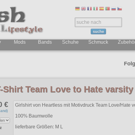
suche
y
Mods
Bands
Schuhe
Schmuck
Zubehö
Folgt uns 
Shirt Team Love to Hate varsity
0 €
Girlshirt von Heartless mit Motivdruck Team Love/Hate v
sand)
100% Baumwolle
lieferbare Größen: M L
z