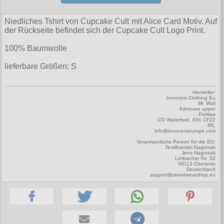
Zubehör
Männerhosen
M
Festivals
Ohrhänger
Warenkorb ( 0 | 0.00 € )
für die Beine
Verschiedenes
Brandit
Niedliches Tshirt von Cupcake Cult mit Alice Card Motiv. Auf
Männerjacken & Westen
L
Rune Charms
Wave Gotik Treffen
Social Media:
für die Haare
der Rückseite befindet sich der Cupcake Cult Logo Print.
--------------
Burleska
Männermäntel
XL
M’era Luna Festival
Geldbörsen
100% Baumwolle
gesamt: 0.00 €
Collectif
Männershirts kurzam
XXL
Amphi Festival
Gürtel
lieferbare Größen: S
Cup Cake Cult
Männershirts langarm
XXXL
Kleidung
Halsbänder
Dead Threads
Hersteller:
Mittelalter
XXXXL
Innocent Clothing Eu
Bademoden
Handschuhe
Mr. Wali
Dracula Clothing
Kilmovee upper
XXXXXL
Portlaw
Bauchtaschen
Mützen
CO Waterford, X91 CF22
Hellbunny
IRL
XXXXXXL
info@innocenteurope.com
Jogginghosen
Stiefelbänder
Verantwortliche Person für die EU:
Jawbreaker
Textilhandel Nagrotzki
Jens Nagrotzki
Outdoorbekleidung
Taschen
Limbacher Str. 32
Miltec
09113 Chemnitz
Deutschland
Petticoats
Tücher
support@streetwearshop.eu
Necessary Evil
Poloshirts
Verschiedenes
Pentagramme
T-Shirts
Phaze
Begriffe