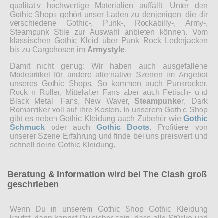
qualitativ hochwertige Materialien auffällt. Unter den
Gothic Shops gehört unser Laden zu denjenigen, die dir
verschiedene Gothic-, Punk-, Rockabilly-, Army-,
Steampunk Stile zur Auswahl anbieten können. Vom
klassischen Gothic Kleid über Punk Rock Lederjacken
bis zu Cargohosen im
Armystyle
.
Damit nicht genug: Wir haben auch ausgefallene
Modeartikel für andere alternative Szenen im Angebot
unseres Gothic Shops. So kommen auch Punkrocker,
Rock n Roller, Mittelalter Fans aber auch Fetisch- und
Black Metall Fans, New Waver,
Steampunker
, Dark
Romantiker voll auf ihre Kosten. In unserem Gothic Shop
gibt es neben Gothic Kleidung auch Zubehör wie
Gothic
Schmuck
oder auch
Gothic Boots
. Profitiere von
unserer Szene Erfahrung und finde bei uns preiswert und
schnell deine Gothic Kleidung.
Beratung & Information wird bei The Clash groß
geschrieben
Wenn Du in unserem Gothic Shop Gothic Kleidung
kaufst, dann kannst Du sicher sein, dass alle Stücke und