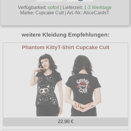
Poizen Industries
Verfügbarkeit:
sofort
| Lieferzeit:
1-3 Werktage
Gothic Shop
Marke:
Cupcake Cult
|
Art.-Nr.: AliceCardsT
Queen of Darkness
Hot Rod
Relco
Punkrock
weitere Kleidung Empfehlungen:
Restyle
Rockabilly
Phantom KittyT-Shirt Cupcake Cult
Rockabella
Mods
Sinister
Spin Doctor
Surplus
Vixxsin
Voodoo Vixen
Warrior Clothing
22.90 €