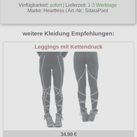
Verfügbarkeit:
sofort
| Lieferzeit:
1-3 Werktage
Poizen Industries
Marke:
Heartless
|
Art.-Nr.: SitaraPant
Gothic Shop
Queen of Darkness
Hot Rod
Relco
weitere Kleidung Empfehlungen:
Punkrock
Restyle
Rockabilly
Leggings mit Kettendruck
Rockabella
Mods
Sinister
Spin Doctor
Surplus
Vixxsin
Voodoo Vixen
Warrior Clothing
34.90 €