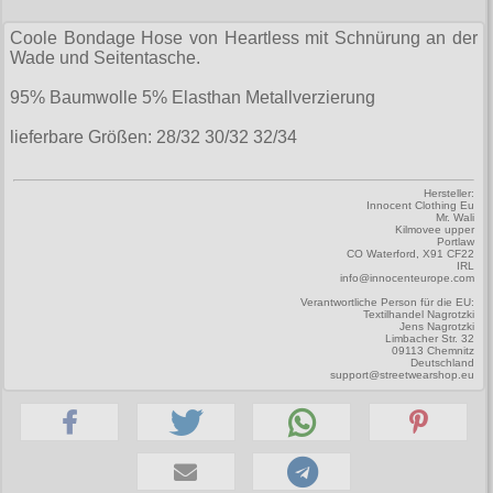
Zubehör
Männerhosen
M
Festivals
Ohrhänger
Warenkorb ( 0 | 0.00 € )
für die Beine
Verschiedenes
Coole Bondage Hose von Heartless mit Schnürung an der
Brandit
Männerjacken & Westen
L
Rune Charms
Wade und Seitentasche.
Wave Gotik Treffen
Social Media:
für die Haare
--------------
Burleska
Männermäntel
XL
95% Baumwolle 5% Elasthan Metallverzierung
M’era Luna Festival
Geldbörsen
gesamt: 0.00 €
Collectif
Männershirts kurzam
XXL
lieferbare Größen: 28/32 30/32 32/34
Amphi Festival
Gürtel
Cup Cake Cult
Männershirts langarm
XXXL
Kleidung
Halsbänder
Hersteller:
Dead Threads
Mittelalter
Innocent Clothing Eu
XXXXL
Mr. Wali
Bademoden
Handschuhe
Kilmovee upper
Dracula Clothing
Portlaw
XXXXXL
CO Waterford, X91 CF22
Bauchtaschen
Mützen
IRL
Hellbunny
info@innocenteurope.com
XXXXXXL
Jogginghosen
Stiefelbänder
Verantwortliche Person für die EU:
Jawbreaker
Textilhandel Nagrotzki
Jens Nagrotzki
Outdoorbekleidung
Limbacher Str. 32
Taschen
09113 Chemnitz
Miltec
Deutschland
support@streetwearshop.eu
Petticoats
Tücher
Necessary Evil
Poloshirts
Verschiedenes
Pentagramme
T-Shirts
Phaze
Begriffe