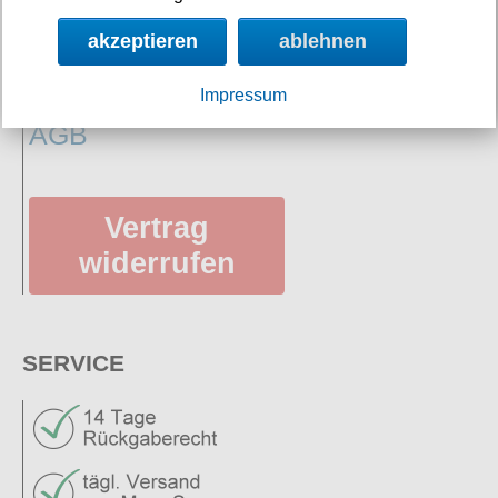
Impressum/Kontakt
akzeptieren
ablehnen
Versandkosten
Datenschutz
Impressum
AGB
Vertrag
widerrufen
SERVICE