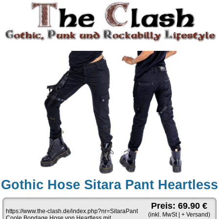
Gothic Hose Sitara Pant Heartless
Preis: 69.90 €
https://www.the-clash.de/index.php?nr=SitaraPant
(inkl. MwSt | + Versand)
Coole Bondage Hose von Heartless mit