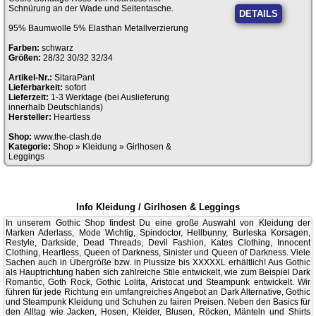
Schnürung an der Wade und Seitentasche.
DETAILS
95% Baumwolle 5% Elasthan Metallverzierung
Farben:
schwarz
Größen:
28/32 30/32 32/34
Artikel-Nr.:
SitaraPant
Lieferbarkeit:
sofort
Lieferzeit:
1-3 Werktage (bei Auslieferung
innerhalb Deutschlands)
Hersteller:
Heartless
Shop:
www.the-clash.de
Kategorie:
Shop
»
Kleidung
»
Girlhosen &
Leggings
Info Kleidung / Girlhosen & Leggings
In unserem Gothic Shop findest Du eine große Auswahl von Kleidung der
Marken Aderlass, Mode Wichtig, Spindoctor, Hellbunny, Burleska Korsagen,
Restyle, Darkside, Dead Threads, Devil Fashion, Kates Clothing, Innocent
Clothing, Heartless, Queen of Darkness, Sinister und Queen of Darkness. Viele
Sachen auch in Übergröße bzw. in Plussize bis XXXXXL erhältlich! Aus Gothic
als Hauptrichtung haben sich zahlreiche Stile entwickelt, wie zum Beispiel Dark
Romantic, Goth Rock, Gothic Lolita, Aristocat und Steampunk entwickelt. Wir
führen für jede Richtung ein umfangreiches Angebot an Dark Alternative, Gothic
und Steampunk Kleidung und Schuhen zu fairen Preisen. Neben den Basics für
den Alltag wie Jacken, Hosen, Kleider, Blusen, Röcken, Mänteln und Shirts