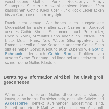
verschiedene Gothic-, Punk-, Rockabilly-, Army-,
Steampunk Stile zur Auswahl anbieten können. Vom
klassischen Gothic Kleid über Punk Rock Lederjacken
bis zu Cargohosen im
Armystyle
.
Damit nicht genug: Wir haben auch ausgefallene
Modeartikel für andere alternative Szenen im Angebot
unseres Gothic Shops. So kommen auch Punkrocker,
Rock n Roller, Mittelalter Fans aber auch Fetisch- und
Black Metall Fans, New Waver,
Steampunker
, Dark
Romantiker voll auf ihre Kosten. In unserem Gothic Shop
gibt es neben Gothic Kleidung auch Zubehör wie
Gothic
Schmuck
oder auch
Gothic Boots
. Profitiere von
unserer Szene Erfahrung und finde bei uns preiswert und
schnell deine Gothic Kleidung.
Beratung & Information wird bei The Clash groß
geschrieben
Wenn Du in unserem Gothic Shop Gothic Kleidung
kaufst, dann kannst Du sicher sein, dass alle Stücke und
Accessoires
perfekt aufeinander abgestimmt sind.
Schreib uns eine E-Mail, wir geben dir gerne Auskunft,