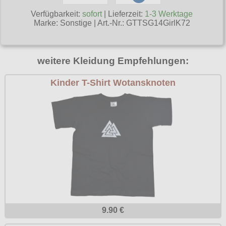
Poizen Industries
Verfügbarkeit:
sofort
| Lieferzeit:
1-3 Werktage
Gothic Shop
Marke:
Sonstige
|
Art.-Nr.: GTTSG14GirlK72
Queen of Darkness
Hot Rod
Relco
Punkrock
weitere Kleidung Empfehlungen:
Restyle
Rockabilly
Kinder T-Shirt Wotansknoten
Rockabella
Mods
Sinister
Spin Doctor
Surplus
Vixxsin
Voodoo Vixen
Warrior Clothing
9.90 €