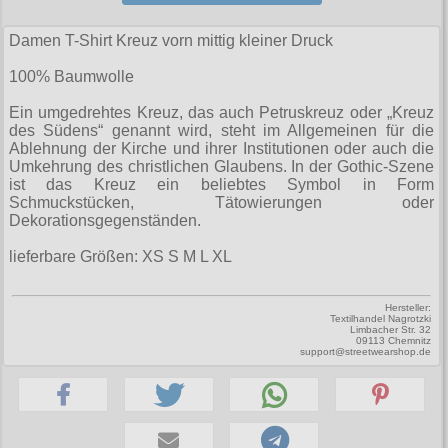
Zubehör
Männerhosen
M
Festivals
Ohrhänger
Warenkorb ( 0 | 0.00 € )
für die Beine
Verschiedenes
Brandit
Damen T-Shirt Kreuz vorn mittig kleiner Druck
Männerjacken & Westen
L
Rune Charms
Wave Gotik Treffen
Social Media:
für die Haare
--------------
Burleska
100% Baumwolle
Männermäntel
XL
M’era Luna Festival
Geldbörsen
gesamt: 0.00 €
Collectif
Ein umgedrehtes Kreuz, das auch Petruskreuz oder „Kreuz
Männershirts kurzam
XXL
Amphi Festival
des Südens“ genannt wird, steht im Allgemeinen für die
Gürtel
Cup Cake Cult
Ablehnung der Kirche und ihrer Institutionen oder auch die
Männershirts langarm
XXXL
Kleidung
Umkehrung des christlichen Glaubens. In der Gothic-Szene
Halsbänder
Dead Threads
ist das Kreuz ein beliebtes Symbol in Form
Mittelalter
XXXXL
Bademoden
Schmuckstücken, Tätowierungen oder
Handschuhe
Dracula Clothing
Dekorationsgegenständen.
XXXXXL
Bauchtaschen
Mützen
Hellbunny
lieferbare Größen: XS S M L XL
XXXXXXL
Jogginghosen
Stiefelbänder
Jawbreaker
Outdoorbekleidung
Hersteller:
Taschen
Textilhandel Nagrotzki
Miltec
Limbacher Str. 32
09113 Chemnitz
Petticoats
Tücher
support@streetwearshop.de
Necessary Evil
Poloshirts
Verschiedenes
Pentagramme
T-Shirts
Phaze
Begriffe