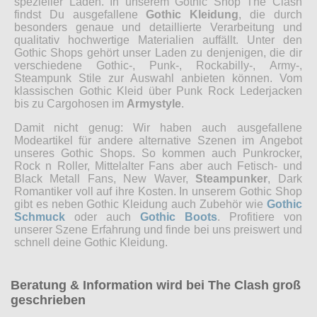
spezieller Laden. In unserem Gothic Shop The Clash
findst Du ausgefallene
Gothic Kleidung
, die durch
besonders genaue und detaillierte Verarbeitung und
qualitativ hochwertige Materialien auffällt. Unter den
Gothic Shops gehört unser Laden zu denjenigen, die dir
verschiedene Gothic-, Punk-, Rockabilly-, Army-,
Steampunk Stile zur Auswahl anbieten können. Vom
klassischen Gothic Kleid über Punk Rock Lederjacken
bis zu Cargohosen im
Armystyle
.
Damit nicht genug: Wir haben auch ausgefallene
Modeartikel für andere alternative Szenen im Angebot
unseres Gothic Shops. So kommen auch Punkrocker,
Rock n Roller, Mittelalter Fans aber auch Fetisch- und
Black Metall Fans, New Waver,
Steampunker
, Dark
Romantiker voll auf ihre Kosten. In unserem Gothic Shop
gibt es neben Gothic Kleidung auch Zubehör wie
Gothic
Schmuck
oder auch
Gothic Boots
. Profitiere von
unserer Szene Erfahrung und finde bei uns preiswert und
schnell deine Gothic Kleidung.
Beratung & Information wird bei The Clash groß
geschrieben