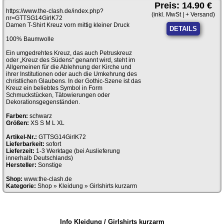
Preis: 14.90 €
https://www.the-clash.de/index.php?
(inkl. MwSt | + Versand)
nr=GTTSG14GirlK72
Damen T-Shirt Kreuz vorn mittig kleiner Druck
DETAILS
100% Baumwolle
Ein umgedrehtes Kreuz, das auch Petruskreuz
oder „Kreuz des Südens“ genannt wird, steht im
Allgemeinen für die Ablehnung der Kirche und
ihrer Institutionen oder auch die Umkehrung des
christlichen Glaubens. In der Gothic-Szene ist das
Kreuz ein beliebtes Symbol in Form
Schmuckstücken, Tätowierungen oder
Dekorationsgegenständen.
Farben:
schwarz
Größen:
XS S M L XL
Artikel-Nr.:
GTTSG14GirlK72
Lieferbarkeit:
sofort
Lieferzeit:
1-3 Werktage (bei Auslieferung
innerhalb Deutschlands)
Hersteller:
Sonstige
Shop:
www.the-clash.de
Kategorie:
Shop
»
Kleidung
»
Girlshirts kurzarm
Info Kleidung / Girlshirts kurzarm