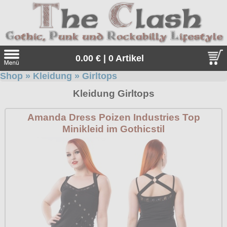
0.00 € | 0 Artikel
Shop
»
Kleidung
»
Girltops
Suche
Kleidung Girltops
Sprache:
Amanda Dress Poizen Industries Top
Minikleid im Gothicstil
Angebote
Sonderangebote
Kleidung/Gothic
Geschenketipps
alle Artikel
Punkrock
Gratis
Girlblusen
alle Artikel