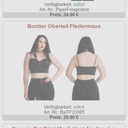
Verfügbarkeit:
sofort
Poizen Industries
Art.-Nr.: PiperFringeVest
Gothic Shop
Preis: 24.90 €
Queen of Darkness
Hot Rod
Bustier Oberteil Fledermaus
Relco
Punkrock
Restyle
Rockabilly
Rockabella
Mods
Sinister
Spin Doctor
Surplus
Vixxsin
Voodoo Vixen
Verfügbarkeit:
sofort
Warrior Clothing
Art.-Nr.: BaTP10365
Preis: 29.90 €